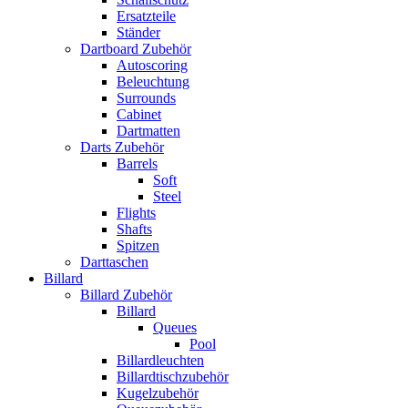
Ersatzteile
Ständer
Dartboard Zubehör
Autoscoring
Beleuchtung
Surrounds
Cabinet
Dartmatten
Darts Zubehör
Barrels
Soft
Steel
Flights
Shafts
Spitzen
Darttaschen
Billard
Billard Zubehör
Billard
Queues
Pool
Billardleuchten
Billardtischzubehör
Kugelzubehör