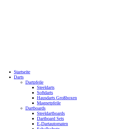
Startseite
Darts
Dartpfeile
Steeldarts
Softdarts
Hausdarts Großboxen
Magnetpfeile
Dartboards
Steeldartboards
Dartboard Sets
E-Dartautomaten
Schallschutz