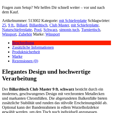
Fragen zum Setup? Wir helfen Dir schnell weiter – vor und nach
dem Kauf.
Artikelnummer:
513002
Kategorie:
mit Schieferplatte
Schlagwörter:
25
,
9 ft.
,
Billard
,
Billardtisch
,
Club Master
,
mit Schieferplatte
,
Naturschieferplatte
,
Pool
,
Schwarz
,
simonis tuch
,
Turniertisch
,
Winsport
,
Zubehör
Marke:
Winsport
Beschreibung
Zusätzliche Informationen
Produktsicherheit
Marke
Rezensionen (0)
Elegantes Design und hochwertige
Verarbeitung
Der
Billardtisch Club Master 9 ft. schwarz
besticht durch ein
modernes, geschwungenes Design mit verchromten Metallecken
und markanten Chromfüßen. Die abgerundeten Balkenfüße bieten
zusätzliche Stabilität und runden das stilvolle Erscheinungsbild ab.
Optional kann der Bandenrahmen in edlem Wurzelholzdekor
gewählt werden, um den Tisch noch individuell anzupassen.