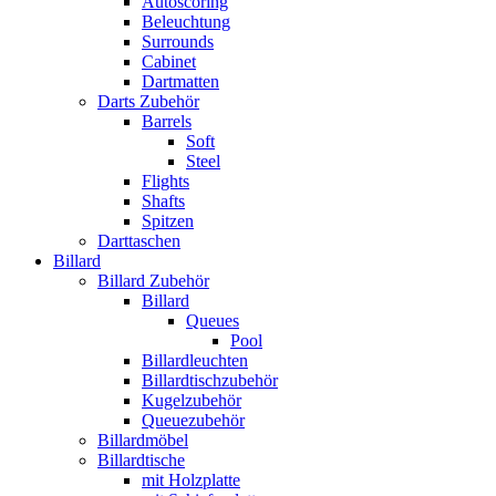
Autoscoring
Beleuchtung
Surrounds
Cabinet
Dartmatten
Darts Zubehör
Barrels
Soft
Steel
Flights
Shafts
Spitzen
Darttaschen
Billard
Billard Zubehör
Billard
Queues
Pool
Billardleuchten
Billardtischzubehör
Kugelzubehör
Queuezubehör
Billardmöbel
Billardtische
mit Holzplatte