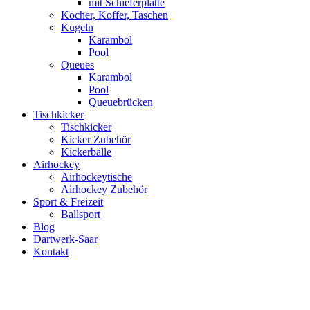
mit Schieferplatte
Köcher, Koffer, Taschen
Kugeln
Karambol
Pool
Queues
Karambol
Pool
Queuebrücken
Tischkicker
Tischkicker
Kicker Zubehör
Kickerbälle
Airhockey
Airhockeytische
Airhockey Zubehör
Sport & Freizeit
Ballsport
Blog
Dartwerk-Saar
Kontakt