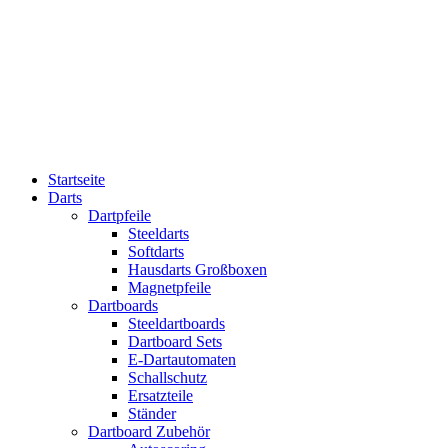
Startseite
Darts
Dartpfeile
Steeldarts
Softdarts
Hausdarts Großboxen
Magnetpfeile
Dartboards
Steeldartboards
Dartboard Sets
E-Dartautomaten
Schallschutz
Ersatzteile
Ständer
Dartboard Zubehör