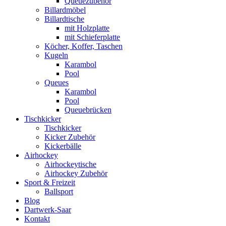
Queuezubehör
Billardmöbel
Billardtische
mit Holzplatte
mit Schieferplatte
Köcher, Koffer, Taschen
Kugeln
Karambol
Pool
Queues
Karambol
Pool
Queuebrücken
Tischkicker
Tischkicker
Kicker Zubehör
Kickerbälle
Airhockey
Airhockeytische
Airhockey Zubehör
Sport & Freizeit
Ballsport
Blog
Dartwerk-Saar
Kontakt