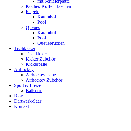
mit Schieferplatte
Köcher, Koffer, Taschen
Kugeln
Karambol
Pool
Queues
Karambol
Pool
Queuebrücken
Tischkicker
Tischkicker
Kicker Zubehör
Kickerbälle
Airhockey
Airhockeytische
Airhockey Zubehör
Sport & Freizeit
Ballsport
Blog
Dartwerk-Saar
Kontakt