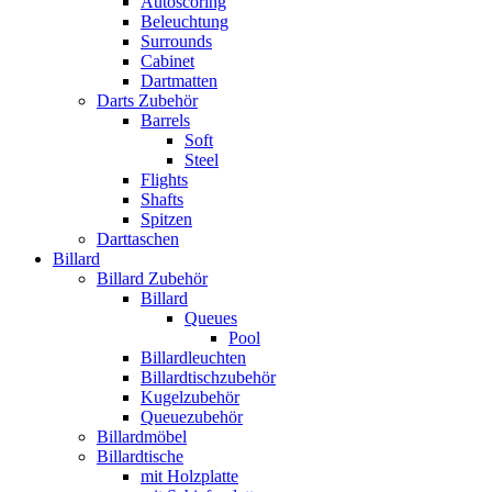
Autoscoring
Beleuchtung
Surrounds
Cabinet
Dartmatten
Darts Zubehör
Barrels
Soft
Steel
Flights
Shafts
Spitzen
Darttaschen
Billard
Billard Zubehör
Billard
Queues
Pool
Billardleuchten
Billardtischzubehör
Kugelzubehör
Queuezubehör
Billardmöbel
Billardtische
mit Holzplatte