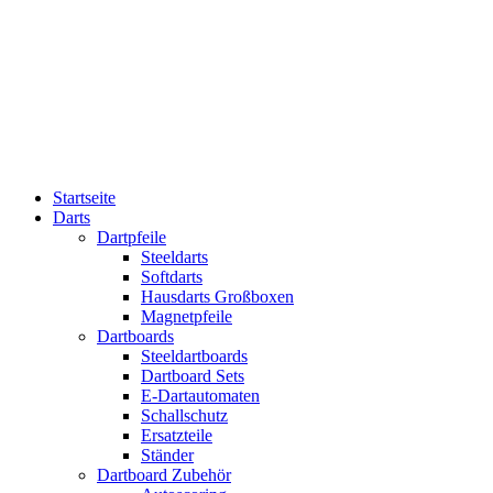
Startseite
Darts
Dartpfeile
Steeldarts
Softdarts
Hausdarts Großboxen
Magnetpfeile
Dartboards
Steeldartboards
Dartboard Sets
E-Dartautomaten
Schallschutz
Ersatzteile
Ständer
Dartboard Zubehör