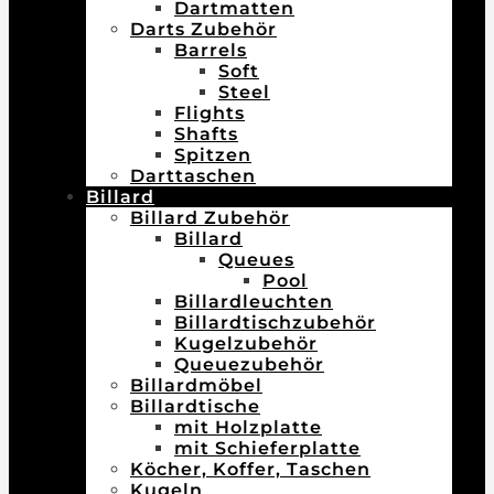
Dartmatten
Darts Zubehör
Barrels
Soft
Steel
Flights
Shafts
Spitzen
Darttaschen
Billard
Billard Zubehör
Billard
Queues
Pool
Billardleuchten
Billardtischzubehör
Kugelzubehör
Queuezubehör
Billardmöbel
Billardtische
mit Holzplatte
mit Schieferplatte
Köcher, Koffer, Taschen
Kugeln