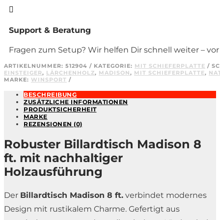

Support & Beratung
Fragen zum Setup? Wir helfen Dir schnell weiter – vo
ARTIKELNUMMER:
512904
KATEGORIE:
MIT SCHIEFERPLATTE
S
EINSTEIGER
,
LÄRCHENHOLZ
,
MADISON
,
MIT SCHIEFERPLATTE
,
NA
MARKE:
WINSPORT
BESCHREIBUNG
ZUSÄTZLICHE INFORMATIONEN
PRODUKTSICHERHEIT
MARKE
REZENSIONEN (0)
Robuster Billardtisch Madison 8
ft. mit nachhaltiger
Holzausführung
Der
Billardtisch Madison 8 ft.
verbindet modernes
Design mit rustikalem Charme. Gefertigt aus