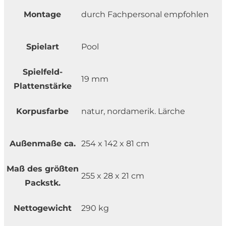
Montage
durch Fachpersonal empfohlen
Spielart
Pool
Spielfeld-
19 mm
Plattenstärke
Korpusfarbe
natur, nordamerik. Lärche
Außenmaße ca.
254 x 142 x 81 cm
Maß des größten
255 x 28 x 21 cm
Packstk.
Nettogewicht
290 kg