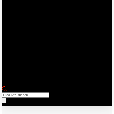
Products
search