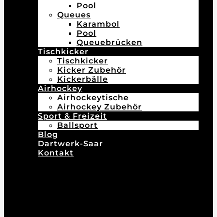
Pool
Queues
Karambol
Pool
Queuebrücken
Tischkicker
Tischkicker
Kicker Zubehör
Kickerbälle
Airhockey
Airhockeytische
Airhockey Zubehör
Sport & Freizeit
Ballsport
Blog
Dartwerk-Saar
Kontakt