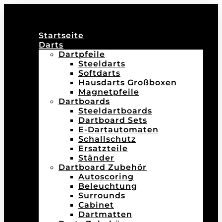
Startseite
Darts
Dartpfeile
Steeldarts
Softdarts
Hausdarts Großboxen
Magnetpfeile
Dartboards
Steeldartboards
Dartboard Sets
E-Dartautomaten
Schallschutz
Ersatzteile
Ständer
Dartboard Zubehör
Autoscoring
Beleuchtung
Surrounds
Cabinet
Dartmatten