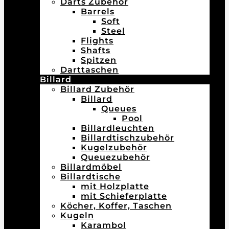
Darts Zubehör
Barrels
Soft
Steel
Flights
Shafts
Spitzen
Darttaschen
Billard
Billard Zubehör
Billard
Queues
Pool
Billardleuchten
Billardtischzubehör
Kugelzubehör
Queuezubehör
Billardmöbel
Billardtische
mit Holzplatte
mit Schieferplatte
Köcher, Koffer, Taschen
Kugeln
Karambol