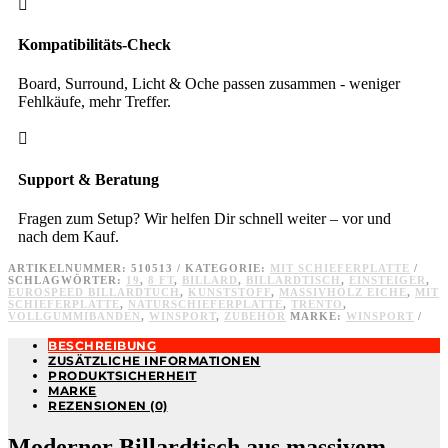

Kompatibilitäts-Check
Board, Surround, Licht & Oche passen zusammen - weniger
Fehlkäufe, mehr Treffer.

Support & Beratung
Fragen zum Setup? Wir helfen Dir schnell weiter – vor und
nach dem Kauf.
ARTIKELNUMMER:
510513
KATEGORIE:
MIT SCHIEFERPLATTE
SCHLAGWÖRTER:
19
,
8 FT
,
BILLARD
,
BILLARDTISCH
,
EINSTEIGER
,
EUROSPEED BILLARDTUCH
,
KUNSTSTOFF
,
MASSIVHOLZ EICHE
,
MIT
SCHIEFERPLATTE
,
NATURSCHIEFERPLATTE
,
TRENTO
,
VOLLGUMMIBANDEN
,
WINSPORT
,
ZUBEHÖR
MARKE:
WINSPORT
BESCHREIBUNG
ZUSÄTZLICHE INFORMATIONEN
PRODUKTSICHERHEIT
MARKE
REZENSIONEN (0)
Moderner Billardtisch aus massivem