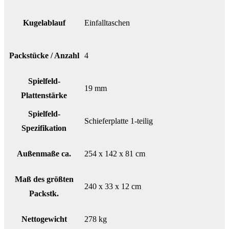
Kugelablauf
Einfalltaschen
Packstücke / Anzahl
4
Spielfeld-
19 mm
Plattenstärke
Spielfeld-
Schieferplatte 1-teilig
Spezifikation
Außenmaße ca.
254 x 142 x 81 cm
Maß des größten
240 x 33 x 12 cm
Packstk.
Nettogewicht
278 kg