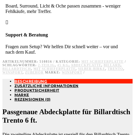
Board, Surround, Licht & Oche passen zusammen - weniger
Fehlkäufe, mehr Treffer.

Support & Beratung
Fragen zum Setup? Wir helfen Dir schnell weiter – vor und
nach dem Kauf.
ARTIKELNUMMER:
510816
KATEGORIE:
MIT SCHIEFERPLATTE
SCHLAGWÖRTER:
2-TEILIG
,
45 KG
,
ABDECKPLATTE
,
BILLARD
,
BILLARDTISCH
,
MIT SCHIEFERPLATTE
,
SILBER-BIRKE
,
TRENTO
,
WINSPORT
,
ZUBEHÖR
MARKE:
WINSPORT
BESCHREIBUNG
ZUSÄTZLICHE INFORMATIONEN
PRODUKTSICHERHEIT
MARKE
REZENSIONEN (0)
Passgenaue Abdeckplatte für Billardtisch
Trento 6 ft.
Die zweiteilige Abdeckplatte ist speziell für den Billardtisch Trento