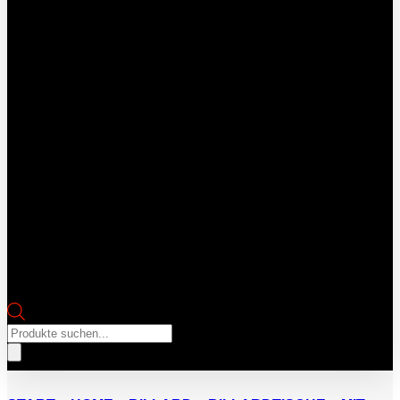
Products
search