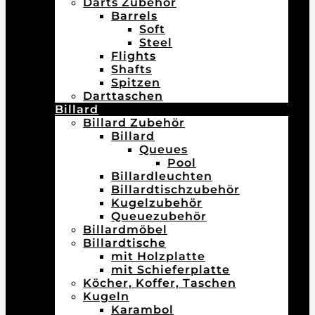
Darts Zubehör
Barrels
Soft
Steel
Flights
Shafts
Spitzen
Darttaschen
Billard
Billard Zubehör
Billard
Queues
Pool
Billardleuchten
Billardtischzubehör
Kugelzubehör
Queuezubehör
Billardmöbel
Billardtische
mit Holzplatte
mit Schieferplatte
Köcher, Koffer, Taschen
Kugeln
Karambol