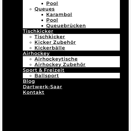
Pool
Queues
Karambol
Pool
Queuebrücken
Tischkicker
Tischkicker
Kicker Zubehör
Kickerbälle
Airhockey
Airhockeytische
Airhockey Zubehör
Sport & Freizeit
Ballsport
Blog
Dartwerk-Saar
Kontakt