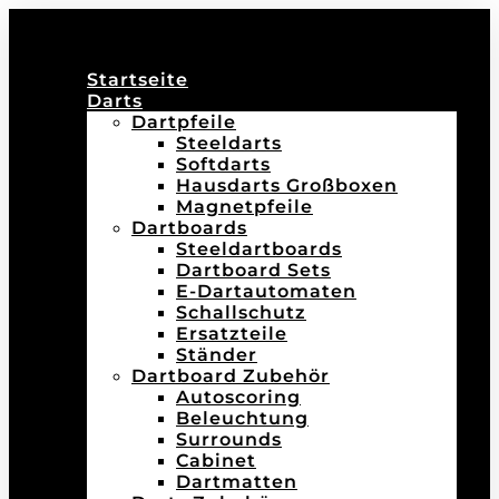
Startseite
Darts
Dartpfeile
Steeldarts
Softdarts
Hausdarts Großboxen
Magnetpfeile
Dartboards
Steeldartboards
Dartboard Sets
E-Dartautomaten
Schallschutz
Ersatzteile
Ständer
Dartboard Zubehör
Autoscoring
Beleuchtung
Surrounds
Cabinet
Dartmatten