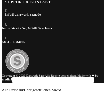
SUPPORT & KONTAKT

info@dartwerk-saar.de

Neuhofstraße 5a, 66740 Saarlouis

06831 - 6984066
Copyright © 2026 Dartwerk-Saar Alle Rechte vorbehalten. Made with ❤ by
mediaDIV
.
Alle Preise inkl. der gesetzlichen MwSt.