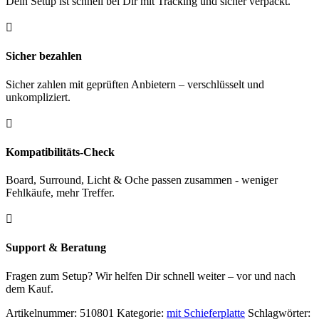
Dein Setup ist schnell bei Dir mit Tracking und sicher verpackt.

Sicher bezahlen
Sicher zahlen mit geprüften Anbietern – verschlüsselt und
unkompliziert.

Kompatibilitäts-Check
Board, Surround, Licht & Oche passen zusammen - weniger
Fehlkäufe, mehr Treffer.

Support & Beratung
Fragen zum Setup? Wir helfen Dir schnell weiter – vor und nach
dem Kauf.
Artikelnummer:
510801
Kategorie:
mit Schieferplatte
Schlagwörter: