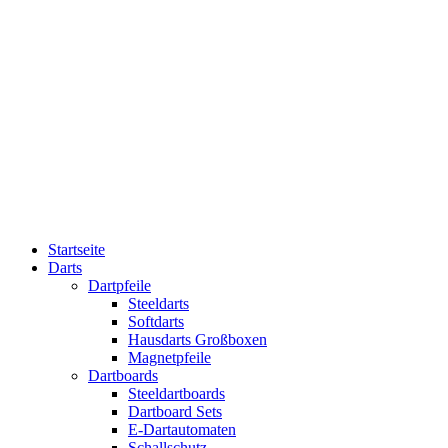
Startseite
Darts
Dartpfeile
Steeldarts
Softdarts
Hausdarts Großboxen
Magnetpfeile
Dartboards
Steeldartboards
Dartboard Sets
E-Dartautomaten
Schallschutz