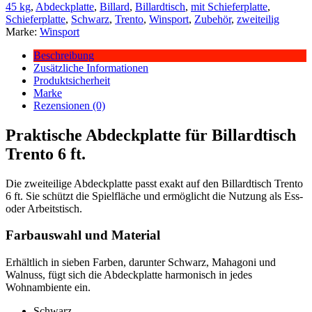
45 kg
,
Abdeckplatte
,
Billard
,
Billardtisch
,
mit Schieferplatte
,
Schieferplatte
,
Schwarz
,
Trento
,
Winsport
,
Zubehör
,
zweiteilig
Marke:
Winsport
Beschreibung
Zusätzliche Informationen
Produktsicherheit
Marke
Rezensionen (0)
Praktische Abdeckplatte für Billardtisch
Trento 6 ft.
Die zweiteilige Abdeckplatte passt exakt auf den Billardtisch Trento
6 ft. Sie schützt die Spielfläche und ermöglicht die Nutzung als Ess-
oder Arbeitstisch.
Farbauswahl und Material
Erhältlich in sieben Farben, darunter Schwarz, Mahagoni und
Walnuss, fügt sich die Abdeckplatte harmonisch in jedes
Wohnambiente ein.
Schwarz