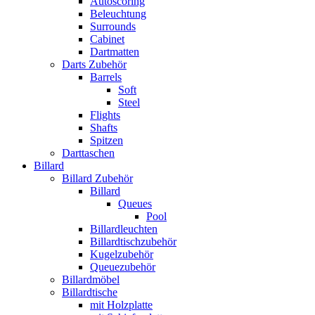
Autoscoring
Beleuchtung
Surrounds
Cabinet
Dartmatten
Darts Zubehör
Barrels
Soft
Steel
Flights
Shafts
Spitzen
Darttaschen
Billard
Billard Zubehör
Billard
Queues
Pool
Billardleuchten
Billardtischzubehör
Kugelzubehör
Queuezubehör
Billardmöbel
Billardtische
mit Holzplatte