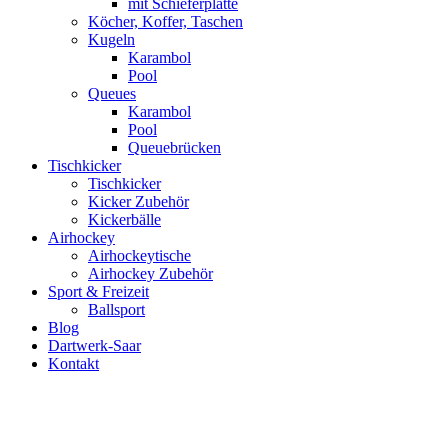
mit Schieferplatte
Köcher, Koffer, Taschen
Kugeln
Karambol
Pool
Queues
Karambol
Pool
Queuebrücken
Tischkicker
Tischkicker
Kicker Zubehör
Kickerbälle
Airhockey
Airhockeytische
Airhockey Zubehör
Sport & Freizeit
Ballsport
Blog
Dartwerk-Saar
Kontakt