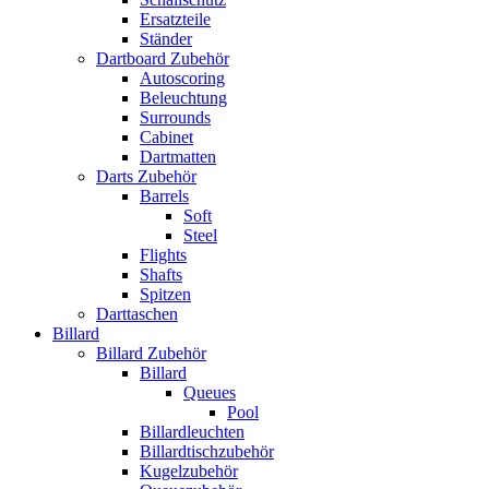
Ersatzteile
Ständer
Dartboard Zubehör
Autoscoring
Beleuchtung
Surrounds
Cabinet
Dartmatten
Darts Zubehör
Barrels
Soft
Steel
Flights
Shafts
Spitzen
Darttaschen
Billard
Billard Zubehör
Billard
Queues
Pool
Billardleuchten
Billardtischzubehör
Kugelzubehör