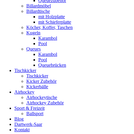
Queuezubehör
Billardmöbel
Billardtische
mit Holzplatte
mit Schieferplatte
Köcher, Koffer, Taschen
Kugeln
Karambol
Pool
Queues
Karambol
Pool
Queuebrücken
Tischkicker
Tischkicker
Kicker Zubehör
Kickerbälle
Airhockey
Airhockeytische
Airhockey Zubehör
Sport & Freizeit
Ballsport
Blog
Dartwerk-Saar
Kontakt