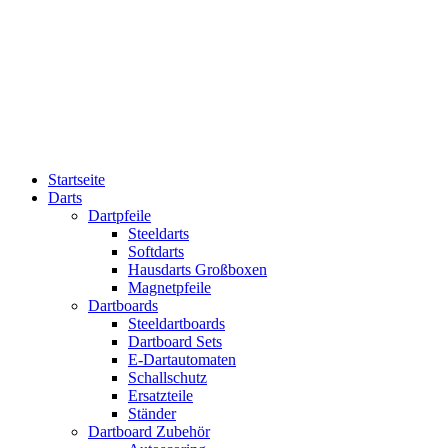
Startseite
Darts
Dartpfeile
Steeldarts
Softdarts
Hausdarts Großboxen
Magnetpfeile
Dartboards
Steeldartboards
Dartboard Sets
E-Dartautomaten
Schallschutz
Ersatzteile
Ständer
Dartboard Zubehör