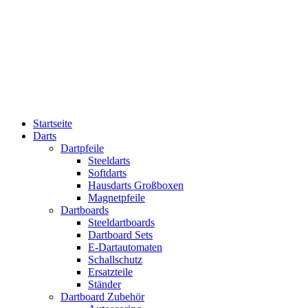
Startseite
Darts
Dartpfeile
Steeldarts
Softdarts
Hausdarts Großboxen
Magnetpfeile
Dartboards
Steeldartboards
Dartboard Sets
E-Dartautomaten
Schallschutz
Ersatzteile
Ständer
Dartboard Zubehör