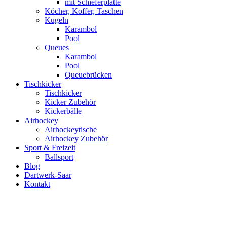
mit Schieferplatte
Köcher, Koffer, Taschen
Kugeln
Karambol
Pool
Queues
Karambol
Pool
Queuebrücken
Tischkicker
Tischkicker
Kicker Zubehör
Kickerbälle
Airhockey
Airhockeytische
Airhockey Zubehör
Sport & Freizeit
Ballsport
Blog
Dartwerk-Saar
Kontakt