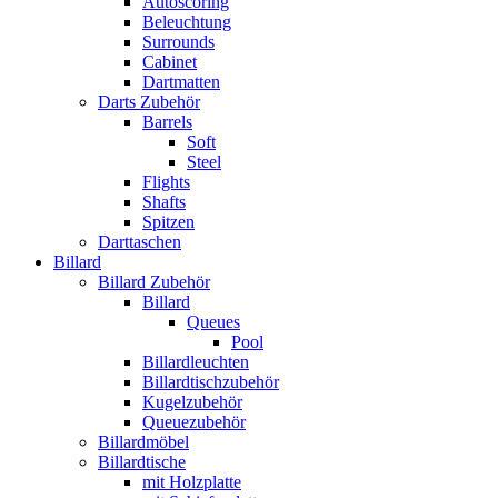
Autoscoring
Beleuchtung
Surrounds
Cabinet
Dartmatten
Darts Zubehör
Barrels
Soft
Steel
Flights
Shafts
Spitzen
Darttaschen
Billard
Billard Zubehör
Billard
Queues
Pool
Billardleuchten
Billardtischzubehör
Kugelzubehör
Queuezubehör
Billardmöbel
Billardtische
mit Holzplatte