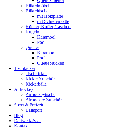
Queuezubehör
Billardmöbel
Billardtische
mit Holzplatte
mit Schieferplatte
Köcher, Koffer, Taschen
Kugeln
Karambol
Pool
Queues
Karambol
Pool
Queuebrücken
Tischkicker
Tischkicker
Kicker Zubehör
Kickerbälle
Airhockey
Airhockeytische
Airhockey Zubehör
Sport & Freizeit
Ballsport
Blog
Dartwerk-Saar
Kontakt