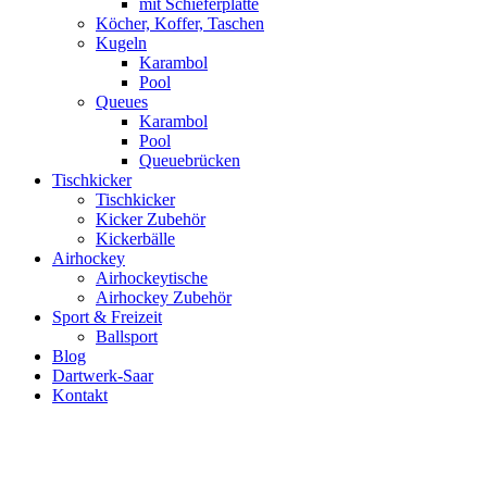
mit Schieferplatte
Köcher, Koffer, Taschen
Kugeln
Karambol
Pool
Queues
Karambol
Pool
Queuebrücken
Tischkicker
Tischkicker
Kicker Zubehör
Kickerbälle
Airhockey
Airhockeytische
Airhockey Zubehör
Sport & Freizeit
Ballsport
Blog
Dartwerk-Saar
Kontakt