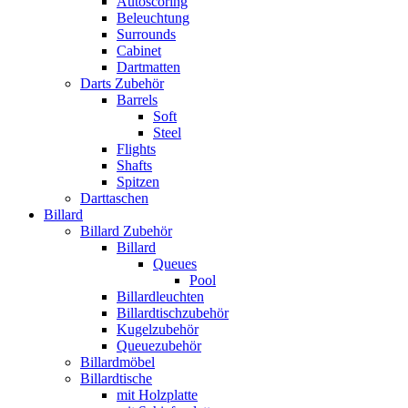
Autoscoring
Beleuchtung
Surrounds
Cabinet
Dartmatten
Darts Zubehör
Barrels
Soft
Steel
Flights
Shafts
Spitzen
Darttaschen
Billard
Billard Zubehör
Billard
Queues
Pool
Billardleuchten
Billardtischzubehör
Kugelzubehör
Queuezubehör
Billardmöbel
Billardtische
mit Holzplatte