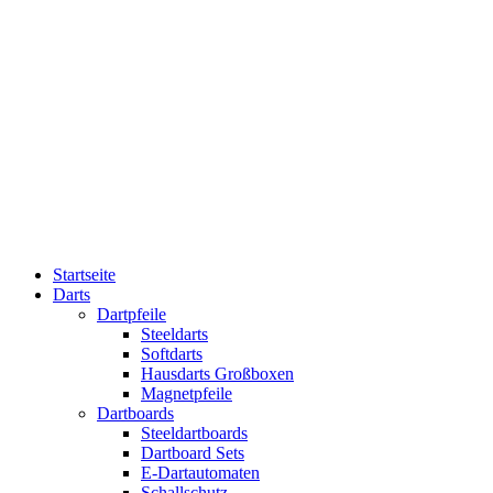
Startseite
Darts
Dartpfeile
Steeldarts
Softdarts
Hausdarts Großboxen
Magnetpfeile
Dartboards
Steeldartboards
Dartboard Sets
E-Dartautomaten
Schallschutz