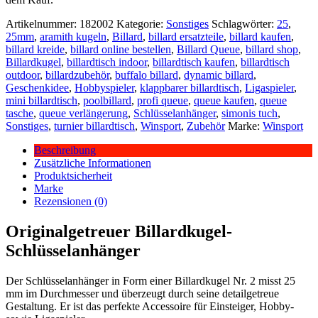
Artikelnummer:
182002
Kategorie:
Sonstiges
Schlagwörter:
25
,
25mm
,
aramith kugeln
,
Billard
,
billard ersatzteile
,
billard kaufen
,
billard kreide
,
billard online bestellen
,
Billard Queue
,
billard shop
,
Billardkugel
,
billardtisch indoor
,
billardtisch kaufen
,
billardtisch
outdoor
,
billardzubehör
,
buffalo billard
,
dynamic billard
,
Geschenkidee
,
Hobbyspieler
,
klappbarer billardtisch
,
Ligaspieler
,
mini billardtisch
,
poolbillard
,
profi queue
,
queue kaufen
,
queue
tasche
,
queue verlängerung
,
Schlüsselanhänger
,
simonis tuch
,
Sonstiges
,
turnier billardtisch
,
Winsport
,
Zubehör
Marke:
Winsport
Beschreibung
Zusätzliche Informationen
Produktsicherheit
Marke
Rezensionen (0)
Originalgetreuer Billardkugel-
Schlüsselanhänger
Der Schlüsselanhänger in Form einer Billardkugel Nr. 2 misst 25
mm im Durchmesser und überzeugt durch seine detailgetreue
Gestaltung. Er ist das perfekte Accessoire für Einsteiger, Hobby-