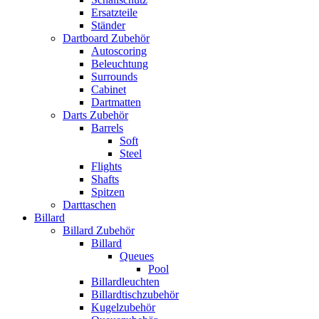
Ersatzteile
Ständer
Dartboard Zubehör
Autoscoring
Beleuchtung
Surrounds
Cabinet
Dartmatten
Darts Zubehör
Barrels
Soft
Steel
Flights
Shafts
Spitzen
Darttaschen
Billard
Billard Zubehör
Billard
Queues
Pool
Billardleuchten
Billardtischzubehör
Kugelzubehör