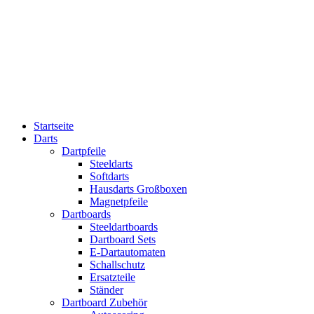
Startseite
Darts
Dartpfeile
Steeldarts
Softdarts
Hausdarts Großboxen
Magnetpfeile
Dartboards
Steeldartboards
Dartboard Sets
E-Dartautomaten
Schallschutz
Ersatzteile
Ständer
Dartboard Zubehör