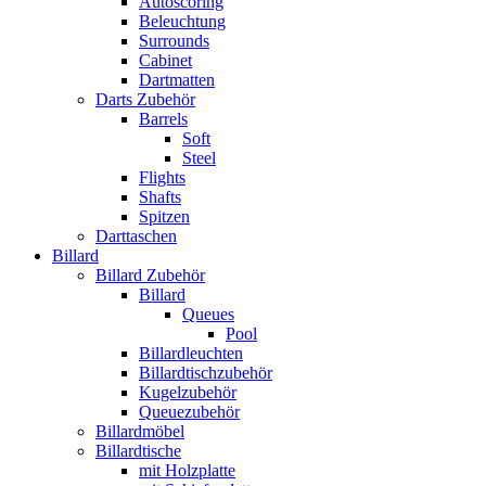
Autoscoring
Beleuchtung
Surrounds
Cabinet
Dartmatten
Darts Zubehör
Barrels
Soft
Steel
Flights
Shafts
Spitzen
Darttaschen
Billard
Billard Zubehör
Billard
Queues
Pool
Billardleuchten
Billardtischzubehör
Kugelzubehör
Queuezubehör
Billardmöbel
Billardtische
mit Holzplatte