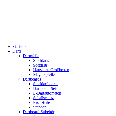
Startseite
Darts
Dartpfeile
Steeldarts
Softdarts
Hausdarts Großboxen
Magnetpfeile
Dartboards
Steeldartboards
Dartboard Sets
E-Dartautomaten
Schallschutz
Ersatzteile
Ständer
Dartboard Zubehör