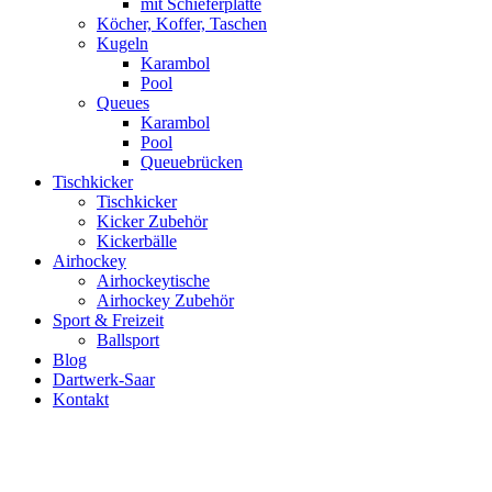
mit Schieferplatte
Köcher, Koffer, Taschen
Kugeln
Karambol
Pool
Queues
Karambol
Pool
Queuebrücken
Tischkicker
Tischkicker
Kicker Zubehör
Kickerbälle
Airhockey
Airhockeytische
Airhockey Zubehör
Sport & Freizeit
Ballsport
Blog
Dartwerk-Saar
Kontakt