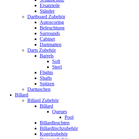
Ersatzteile
Ständer
Dartboard Zubehör
Autoscoring
Beleuchtung
Surrounds
Cabinet
Dartmatten
Darts Zubehör
Barrels
Soft
Steel
Flights
Shafts
Spitzen
Darttaschen
Billard
Billard Zubehör
Billard
Queues
Pool
Billardleuchten
Billardtischzubehör
Kugelzubehör