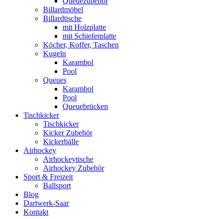
Queuezubehör
Billardmöbel
Billardtische
mit Holzplatte
mit Schieferplatte
Köcher, Koffer, Taschen
Kugeln
Karambol
Pool
Queues
Karambol
Pool
Queuebrücken
Tischkicker
Tischkicker
Kicker Zubehör
Kickerbälle
Airhockey
Airhockeytische
Airhockey Zubehör
Sport & Freizeit
Ballsport
Blog
Dartwerk-Saar
Kontakt