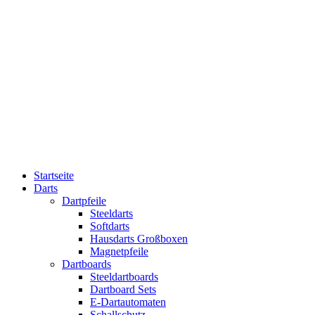
Startseite
Darts
Dartpfeile
Steeldarts
Softdarts
Hausdarts Großboxen
Magnetpfeile
Dartboards
Steeldartboards
Dartboard Sets
E-Dartautomaten
Schallschutz