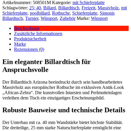
Artikelnummer:
508501M
Kategorie:
mit Schieferplatte
Schlagwörter:
25; 40
,
Billard
,
Billardtisch
,
Freizeit
,
Massivholz
,
mit
Schieferplatte
,
poolbillard
,
Rotbuche
,
Schieferplatte
,
Simonis
Billardtuch
,
Turnier
,
Winsport
,
Zubehör
Marke:
Winsport
Beschreibung
Zusätzliche Informationen
Produktsicherheit
Marke
Rezensionen (0)
Ein eleganter Billardtisch für
Anspruchsvolle
Der Billardtisch Arizona beeindruckt durch sein handbearbeitetes
Massivholz aus europäischer Rotbuche im exklusiven Antik-Look
„African-Zebra“. Die kunstvollen Intarsien und Perlmutteinlagen
verleihen dem Tisch ein einzigartiges Erscheinungsbild.
Robuste Bauweise und technische Details
Der Unterbau mit ca. 40 mm Wandstärke bietet höchste Stabilität.
Die dreiteilige, 25 mm starke Naturschieferplatte ermöglicht eine