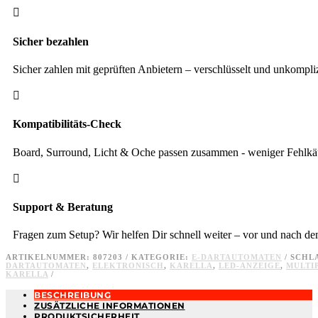

Sicher bezahlen
Sicher zahlen mit geprüften Anbietern – verschlüsselt und unkompliz

Kompatibilitäts-Check
Board, Surround, Licht & Oche passen zusammen - weniger Fehlkäu

Support & Beratung
Fragen zum Setup? Wir helfen Dir schnell weiter – vor und nach d
ARTIKELNUMMER:
807203
KATEGORIE:
E-DARTAUTOMATEN
SCHL
DARTAUTOMATEN
,
ELEKTRONISCH
,
KARELLA
,
LED-ANZEIGE
,
MULTI
KARELLA
BESCHREIBUNG
ZUSÄTZLICHE INFORMATIONEN
PRODUKTSICHERHEIT