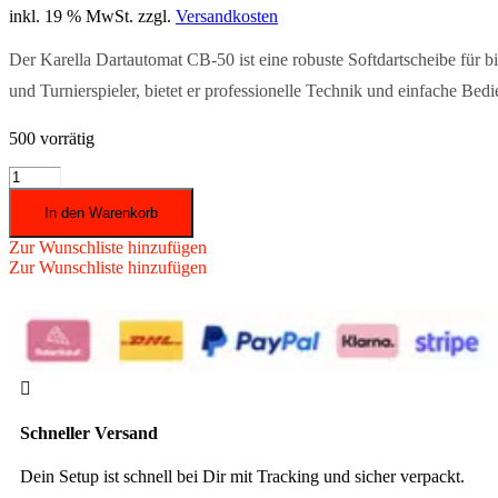
inkl. 19 % MwSt.
zzgl.
Versandkosten
139,95 €
119,95 €.
Der Karella Dartautomat CB-50 ist eine robuste Softdartscheibe für bis
und Turnierspieler, bietet er professionelle Technik und einfache Bed
500 vorrätig
Karella
-
In den Warenkorb
Dartautomat
CB-
Zur Wunschliste hinzufügen
50
Zur Wunschliste hinzufügen
Menge

Schneller Versand
Dein Setup ist schnell bei Dir mit Tracking und sicher verpackt.