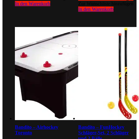
In den Warenkorb
Zur Wunschliste hinzufügen
In den Warenkorb
Bandito – Airhockey
Bandito – FunHockey
Toronto
Schläger-Set, 2 Schläger
und 2 Bälle