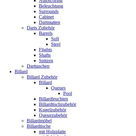
Autoscoring
Beleuchtung
Surrounds
Cabinet
Dartmatten
Darts Zubehör
Barrels
Soft
Steel
Flights
Shafts
Spitzen
Darttaschen
Billard
Billard Zubehör
Billard
Queues
Pool
Billardleuchten
Billardtischzubehör
Kugelzubehör
Queuezubehör
Billardmöbel
Billardtische
mit Holzplatte