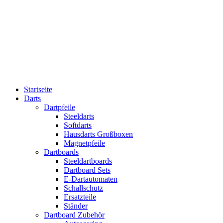
Startseite
Darts
Dartpfeile
Steeldarts
Softdarts
Hausdarts Großboxen
Magnetpfeile
Dartboards
Steeldartboards
Dartboard Sets
E-Dartautomaten
Schallschutz
Ersatzteile
Ständer
Dartboard Zubehör