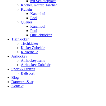
mit Schieferplatte
Köcher, Koffer, Taschen
Kugeln
Karambol
Pool
Queues
Karambol
Pool
Queuebrücken
Tischkicker
Tischkicker
Kicker Zubehör
Kickerbälle
Airhockey
Airhockeytische
Airhockey Zubehör
Sport & Freizeit
Ballsport
Blog
Dartwerk-Saar
Kontakt