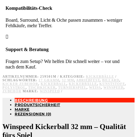
Kompatibilitäts-Check
Board, Surround, Licht & Oche passen zusammen - weniger
Fehlkäufe, mehr Treffer.

Support & Beratung
Fragen zum Setup? Wir helfen Dir schnell weiter – vor und
nach dem Kauf.
ARTIKELNUMMER:
259501M
KATEGORIE:
KICKERBÄLLE
SCHLAGWÖRTER:
17 GRAMM
,
32 MM
,
ABRIEBFEST
,
BILLARD
,
KICKER ZUBEHÖR
,
KICKERBALL
,
KICKERBÄLLE
,
KUNSTSTOFF
,
POLYSTROL
,
TISCHKICKER
,
TURNIERSPIEL
,
WEISS
,
WINSPEED
,
ZUBEHÖR
MARKE:
WINSPEED
BESCHREIBUNG
PRODUKTSICHERHEIT
MARKE
REZENSIONEN (0)
Winspeed Kickerball 32 mm – Qualität
fürs Spiel