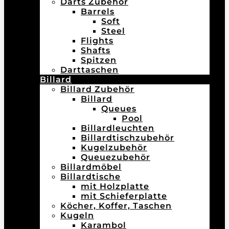
Darts Zubehör
Barrels
Soft
Steel
Flights
Shafts
Spitzen
Darttaschen
Billard
Billard Zubehör
Billard
Queues
Pool
Billardleuchten
Billardtischzubehör
Kugelzubehör
Queuezubehör
Billardmöbel
Billardtische
mit Holzplatte
mit Schieferplatte
Köcher, Koffer, Taschen
Kugeln
Karambol