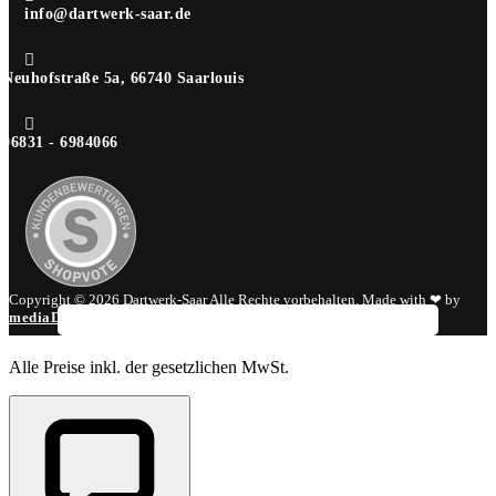
info@dartwerk-saar.de

Neuhofstraße 5a, 66740 Saarlouis

06831 - 6984066
Copyright © 2026 Dartwerk-Saar Alle Rechte vorbehalten. Made with ❤ by
mediaDIV
.
Alle Preise inkl. der gesetzlichen MwSt.