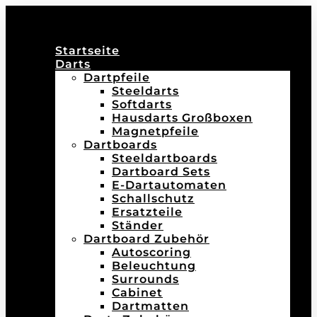
Startseite
Darts
Dartpfeile
Steeldarts
Softdarts
Hausdarts Großboxen
Magnetpfeile
Dartboards
Steeldartboards
Dartboard Sets
E-Dartautomaten
Schallschutz
Ersatzteile
Ständer
Dartboard Zubehör
Autoscoring
Beleuchtung
Surrounds
Cabinet
Dartmatten