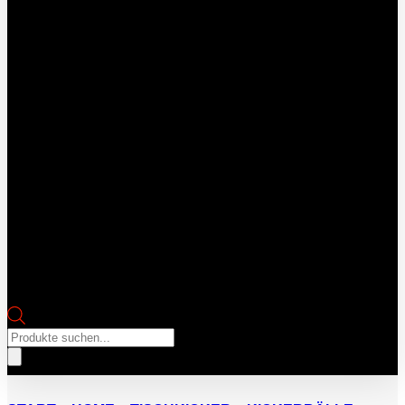
Products
search