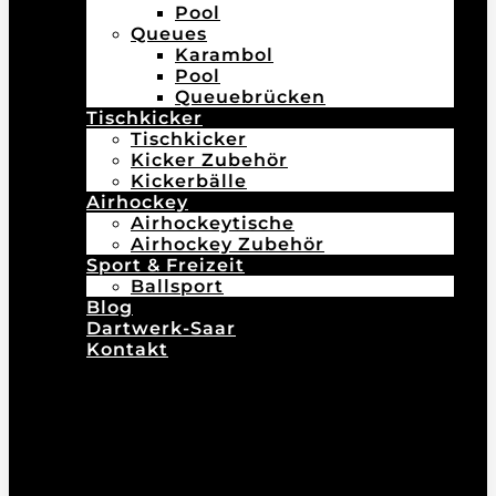
Pool
Queues
Karambol
Pool
Queuebrücken
Tischkicker
Tischkicker
Kicker Zubehör
Kickerbälle
Airhockey
Airhockeytische
Airhockey Zubehör
Sport & Freizeit
Ballsport
Blog
Dartwerk-Saar
Kontakt