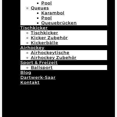
Pool
Queues
Karambol
Pool
Queuebrücken
Tischkicker
Tischkicker
Kicker Zubehör
Kickerbälle
Airhockey
Airhockeytische
Airhockey Zubehör
Sport & Freizeit
Ballsport
Blog
Dartwerk-Saar
Kontakt