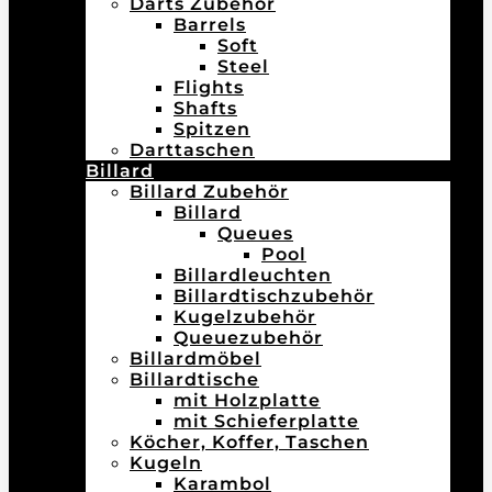
Darts Zubehör
Barrels
Soft
Steel
Flights
Shafts
Spitzen
Darttaschen
Billard
Billard Zubehör
Billard
Queues
Pool
Billardleuchten
Billardtischzubehör
Kugelzubehör
Queuezubehör
Billardmöbel
Billardtische
mit Holzplatte
mit Schieferplatte
Köcher, Koffer, Taschen
Kugeln
Karambol