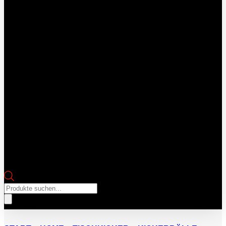
Products
search