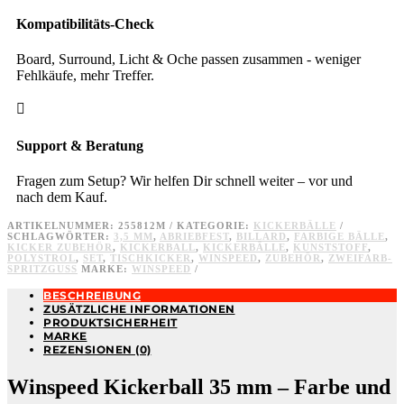
Kompatibilitäts-Check
Board, Surround, Licht & Oche passen zusammen - weniger
Fehlkäufe, mehr Treffer.

Support & Beratung
Fragen zum Setup? Wir helfen Dir schnell weiter – vor und
nach dem Kauf.
ARTIKELNUMMER:
255812M
KATEGORIE:
KICKERBÄLLE
SCHLAGWÖRTER:
3,5 MM
,
ABRIEBFEST
,
BILLARD
,
FARBIGE BÄLLE
,
KICKER ZUBEHÖR
,
KICKERBALL
,
KICKERBÄLLE
,
KUNSTSTOFF
,
POLYSTROL
,
SET
,
TISCHKICKER
,
WINSPEED
,
ZUBEHÖR
,
ZWEIFARB-
SPRITZGUSS
MARKE:
WINSPEED
BESCHREIBUNG
ZUSÄTZLICHE INFORMATIONEN
PRODUKTSICHERHEIT
MARKE
REZENSIONEN (0)
Winspeed Kickerball 35 mm – Farbe und