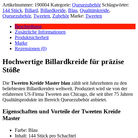
Artikelnummer:
190004
Kategorie:
Queuezubehör
Schlagwörter:
144 Stück
,
Billard
,
Billardkreide
,
Blau
,
Qualitätskreide
,
Queuezubehör
,
Tweeten
,
Zubehör
Marke:
Tweeten
Beschreibung
Zusätzliche Informationen
Produktsicherheit
Marke
Rezensionen (0)
Hochwertige Billardkreide für präzise
Stöße
Die
Tweeten Kreide Master blau
zählt seit Jahrzehnten zu den
beliebtesten Billardkreiden weltweit. Produziert wird sie von der
erfahrenen US-Firma Tweeten aus Chicago, die seit über 75 Jahren
Qualitätsprodukte im Bereich Queuezubehör anbietet.
Eigenschaften und Vorteile der Tweeten Kreide
Master
Farbe: Blau
Inhalt: 144 Stück pro Schachtel