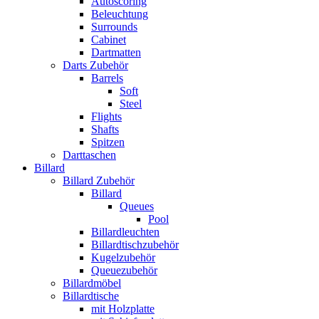
Autoscoring
Beleuchtung
Surrounds
Cabinet
Dartmatten
Darts Zubehör
Barrels
Soft
Steel
Flights
Shafts
Spitzen
Darttaschen
Billard
Billard Zubehör
Billard
Queues
Pool
Billardleuchten
Billardtischzubehör
Kugelzubehör
Queuezubehör
Billardmöbel
Billardtische
mit Holzplatte