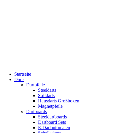
Startseite
Darts
Dartpfeile
Steeldarts
Softdarts
Hausdarts Großboxen
Magnetpfeile
Dartboards
Steeldartboards
Dartboard Sets
E-Dartautomaten
Schallschutz