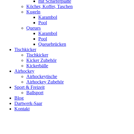
mit Schieferplatte
Köcher, Koffer, Taschen
Kugeln
Karambol
Pool
Queues
Karambol
Pool
Queuebrücken
Tischkicker
Tischkicker
Kicker Zubehör
Kickerbälle
Airhockey
Airhockeytische
Airhockey Zubehör
Sport & Freizeit
Ballsport
Blog
Dartwerk-Saar
Kontakt