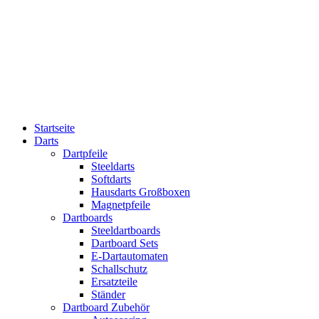
Startseite
Darts
Dartpfeile
Steeldarts
Softdarts
Hausdarts Großboxen
Magnetpfeile
Dartboards
Steeldartboards
Dartboard Sets
E-Dartautomaten
Schallschutz
Ersatzteile
Ständer
Dartboard Zubehör