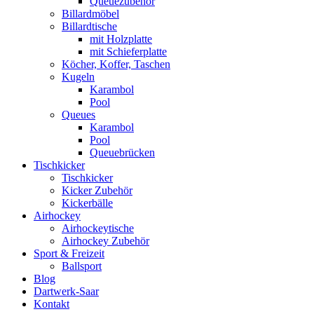
Queuezubehör
Billardmöbel
Billardtische
mit Holzplatte
mit Schieferplatte
Köcher, Koffer, Taschen
Kugeln
Karambol
Pool
Queues
Karambol
Pool
Queuebrücken
Tischkicker
Tischkicker
Kicker Zubehör
Kickerbälle
Airhockey
Airhockeytische
Airhockey Zubehör
Sport & Freizeit
Ballsport
Blog
Dartwerk-Saar
Kontakt