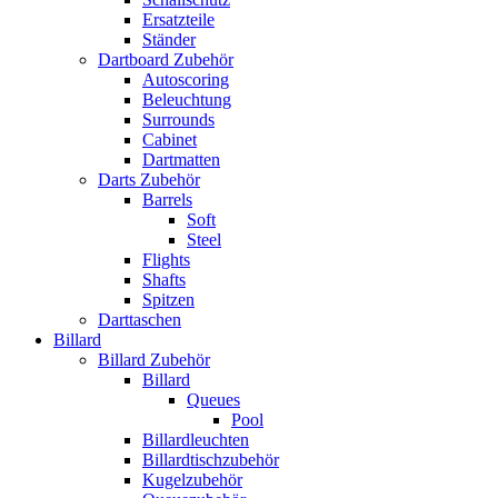
Ersatzteile
Ständer
Dartboard Zubehör
Autoscoring
Beleuchtung
Surrounds
Cabinet
Dartmatten
Darts Zubehör
Barrels
Soft
Steel
Flights
Shafts
Spitzen
Darttaschen
Billard
Billard Zubehör
Billard
Queues
Pool
Billardleuchten
Billardtischzubehör
Kugelzubehör