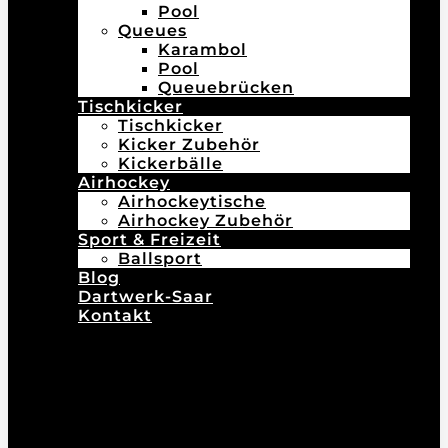
Pool
Queues
Karambol
Pool
Queuebrücken
Tischkicker
Tischkicker
Kicker Zubehör
Kickerbälle
Airhockey
Airhockeytische
Airhockey Zubehör
Sport & Freizeit
Ballsport
Blog
Dartwerk-Saar
Kontakt