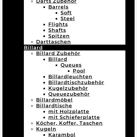
Darts Zubehör
Barrels
Soft
Steel
Flights
Shafts
Spitzen
Darttaschen
Billard
Billard Zubehör
Billard
Queues
Pool
Billardleuchten
Billardtischzubehör
Kugelzubehör
Queuezubehör
Billardmöbel
Billardtische
mit Holzplatte
mit Schieferplatte
Köcher, Koffer, Taschen
Kugeln
Karambol