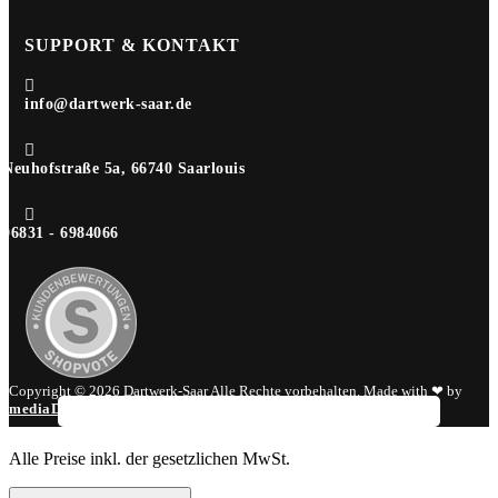
SUPPORT & KONTAKT

info@dartwerk-saar.de

Neuhofstraße 5a, 66740 Saarlouis

06831 - 6984066
Copyright © 2026 Dartwerk-Saar Alle Rechte vorbehalten. Made with ❤ by
mediaDIV
.
Alle Preise inkl. der gesetzlichen MwSt.