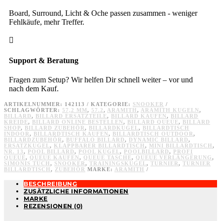
Board, Surround, Licht & Oche passen zusammen - weniger
Fehlkäufe, mehr Treffer.

Support & Beratung
Fragen zum Setup? Wir helfen Dir schnell weiter – vor und
nach dem Kauf.
ARTIKELNUMMER:
142113
KATEGORIE:
SNOOKER
SCHLAGWÖRTER:
57,2 MM
,
57.2
,
ARAMITH
,
ARAMITH KUGELN
,
BILLARD
,
BILLARD ERSATZTEILE
,
BILLARD KAUFEN
,
BILLARD
KREIDE
,
BILLARD ONLINE BESTELLEN
,
BILLARD QUEUE
,
BILLARD
SHOP
,
BILLARD ZUBEHÖR
,
BILLARDKUGEL
,
BILLARDTISCH
INDOOR
,
BILLARDTISCH KAUFEN
,
BILLARDTISCH OUTDOOR
,
BILLARDZUBEHÖR
,
BUFFALO BILLARD
,
DYNAMIC BILLARD
,
ERSATZKUGEL
,
KLAPPBARER BILLARDTISCH
,
MINI BILLARDTISCH
,
NR. 13
,
POOL BILLARD
,
POOL KUGEL
,
POOLBILLARD
,
PROFI
QUEUE
,
QUEUE KAUFEN
,
QUEUE TASCHE
,
QUEUE VERLÄNGERUNG
,
SIMONIS TUCH
,
SNOOKER
,
TRAININGSKUGEL
,
TURNIER
,
TURNIER
BILLARDTISCH
,
ZUBEHÖR
MARKE:
ARAMITH
BESCHREIBUNG
ZUSÄTZLICHE INFORMATIONEN
MARKE
REZENSIONEN (0)