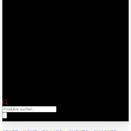
Products
search