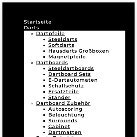
Startseite
Darts
Dartpfeile
Steeldarts
Softdarts
Hausdarts Großboxen
Magnetpfeile
Dartboards
Steeldartboards
Dartboard Sets
E-Dartautomaten
Schallschutz
Ersatzteile
Ständer
Dartboard Zubehör
Autoscoring
Beleuchtung
Surrounds
Cabinet
Dartmatten