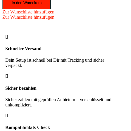
In den Warenkorb
Pool
Aramith
Zur Wunschliste hinzufügen
Premier
Zur Wunschliste hinzufügen
57,2
mm
-
Nr.

13
Menge
Schneller Versand
Dein Setup ist schnell bei Dir mit Tracking und sicher
verpackt.

Sicher bezahlen
Sicher zahlen mit geprüften Anbietern – verschlüsselt und
unkompliziert.

Kompatibilitäts-Check