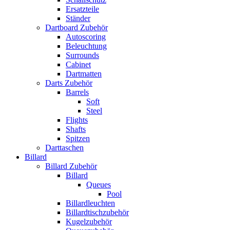
Ersatzteile
Ständer
Dartboard Zubehör
Autoscoring
Beleuchtung
Surrounds
Cabinet
Dartmatten
Darts Zubehör
Barrels
Soft
Steel
Flights
Shafts
Spitzen
Darttaschen
Billard
Billard Zubehör
Billard
Queues
Pool
Billardleuchten
Billardtischzubehör
Kugelzubehör