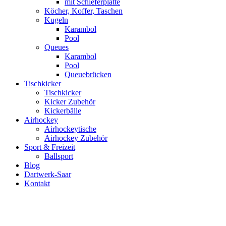
mit Schieferplatte
Köcher, Koffer, Taschen
Kugeln
Karambol
Pool
Queues
Karambol
Pool
Queuebrücken
Tischkicker
Tischkicker
Kicker Zubehör
Kickerbälle
Airhockey
Airhockeytische
Airhockey Zubehör
Sport & Freizeit
Ballsport
Blog
Dartwerk-Saar
Kontakt