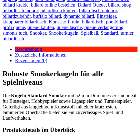
billard kreide
,
billard online bestellen
,
Billard Queue
,
billard shop
,
billardtisch indoor
,
billardtisch kaufen
,
billardtisch outdoor
,
billardzubehör
,
buffalo billard
,
dynamic billard
,
Einsteiger
,
klappbarer billardtisch
,
Kunststoff
,
mini billardtisch
,
poolbillard
,
profi queue
,
queue kaufen
,
queue tasche
,
queue verlängerung
,
simonis tuch
,
Snooker
,
Snookerkugeln
,
Spielball
,
Standard
,
turnier
billardtisch
Beschreibung
Zusätzliche Informationen
Rezensionen (0)
Robuste Snookerkugeln für alle
Spielniveaus
Die
Kugeln Standard Snooker
mit 52 mm Durchmesser sind ideal
für Einsteiger, Hobbyspieler sowie Ligaspieler und Turnierspieler.
Gefertigt aus langlebigem Kunststoff mit einer kratzfesten,
laminierten Oberfläche bieten sie ein zuverlässiges Spiel- und
Laufverhalten.
Produktdetails im Überblick