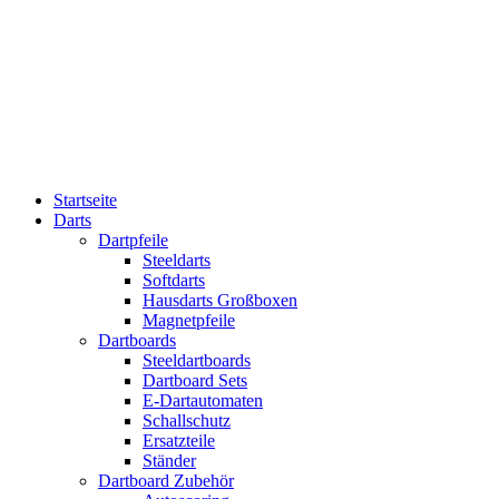
Startseite
Darts
Dartpfeile
Steeldarts
Softdarts
Hausdarts Großboxen
Magnetpfeile
Dartboards
Steeldartboards
Dartboard Sets
E-Dartautomaten
Schallschutz
Ersatzteile
Ständer
Dartboard Zubehör