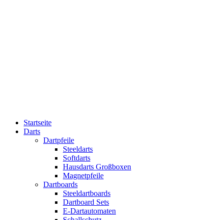
Startseite
Darts
Dartpfeile
Steeldarts
Softdarts
Hausdarts Großboxen
Magnetpfeile
Dartboards
Steeldartboards
Dartboard Sets
E-Dartautomaten
Schallschutz