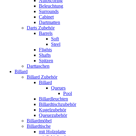
Autoscoring
Beleuchtung
Surrounds
Cabinet
Dartmatten
Darts Zubehör
Barrels
Soft
Steel
Flights
Shafts
Spitzen
Darttaschen
Billard
Billard Zubehör
Billard
Queues
Pool
Billardleuchten
Billardtischzubehör
Kugelzubehör
Queuezubehör
Billardmöbel
Billardtische
mit Holzplatte