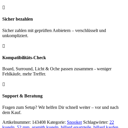

Sicher bezahlen
Sicher zahlen mit geprüften Anbietern – verschlüsselt und
unkompliziert.

Kompatibilitäts-Check
Board, Surround, Licht & Oche passen zusammen - weniger
Fehlkäufe, mehr Treffer.

Support & Beratung
Fragen zum Setup? Wir helfen Dir schnell weiter – vor und nach
dem Kauf.
Artikelnummer:
143408
Kategorie:
Snooker
Schlagwörter:
22
kugeln
,
52 mm
,
aramith kugeln
,
billard ersatzteile
,
billard kaufen
,