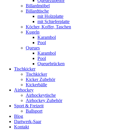
Queuezubehör
Billardmöbel
Billardtische
mit Holzplatte
mit Schieferplatte
Köcher, Koffer, Taschen
Kugeln
Karambol
Pool
Queues
Karambol
Pool
Queuebrücken
Tischkicker
Tischkicker
Kicker Zubehör
Kickerbälle
Airhockey
Airhockeytische
Airhockey Zubehör
Sport & Freizeit
Ballsport
Blog
Dartwerk-Saar
Kontakt