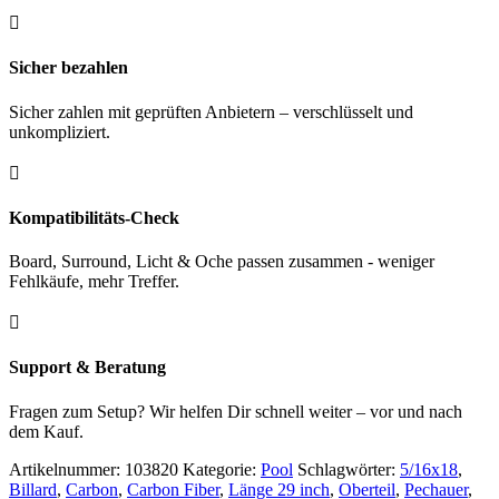

Sicher bezahlen
Sicher zahlen mit geprüften Anbietern – verschlüsselt und
unkompliziert.

Kompatibilitäts-Check
Board, Surround, Licht & Oche passen zusammen - weniger
Fehlkäufe, mehr Treffer.

Support & Beratung
Fragen zum Setup? Wir helfen Dir schnell weiter – vor und nach
dem Kauf.
Artikelnummer:
103820
Kategorie:
Pool
Schlagwörter:
5/16x18
,
Billard
,
Carbon
,
Carbon Fiber
,
Länge 29 inch
,
Oberteil
,
Pechauer
,