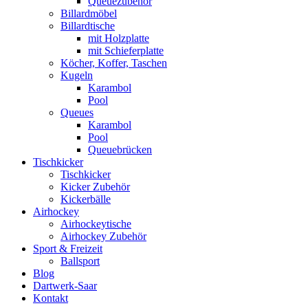
Queuezubehör
Billardmöbel
Billardtische
mit Holzplatte
mit Schieferplatte
Köcher, Koffer, Taschen
Kugeln
Karambol
Pool
Queues
Karambol
Pool
Queuebrücken
Tischkicker
Tischkicker
Kicker Zubehör
Kickerbälle
Airhockey
Airhockeytische
Airhockey Zubehör
Sport & Freizeit
Ballsport
Blog
Dartwerk-Saar
Kontakt