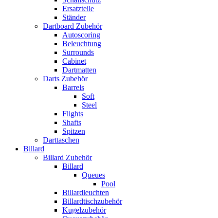
Ersatzteile
Ständer
Dartboard Zubehör
Autoscoring
Beleuchtung
Surrounds
Cabinet
Dartmatten
Darts Zubehör
Barrels
Soft
Steel
Flights
Shafts
Spitzen
Darttaschen
Billard
Billard Zubehör
Billard
Queues
Pool
Billardleuchten
Billardtischzubehör
Kugelzubehör