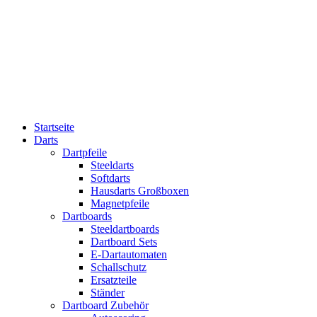
Startseite
Darts
Dartpfeile
Steeldarts
Softdarts
Hausdarts Großboxen
Magnetpfeile
Dartboards
Steeldartboards
Dartboard Sets
E-Dartautomaten
Schallschutz
Ersatzteile
Ständer
Dartboard Zubehör