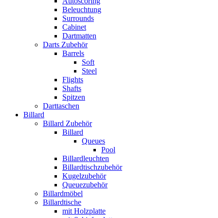
Autoscoring
Beleuchtung
Surrounds
Cabinet
Dartmatten
Darts Zubehör
Barrels
Soft
Steel
Flights
Shafts
Spitzen
Darttaschen
Billard
Billard Zubehör
Billard
Queues
Pool
Billardleuchten
Billardtischzubehör
Kugelzubehör
Queuezubehör
Billardmöbel
Billardtische
mit Holzplatte