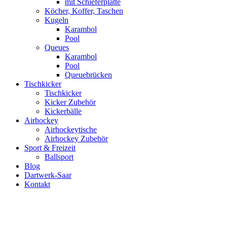
mit Schieferplatte
Köcher, Koffer, Taschen
Kugeln
Karambol
Pool
Queues
Karambol
Pool
Queuebrücken
Tischkicker
Tischkicker
Kicker Zubehör
Kickerbälle
Airhockey
Airhockeytische
Airhockey Zubehör
Sport & Freizeit
Ballsport
Blog
Dartwerk-Saar
Kontakt