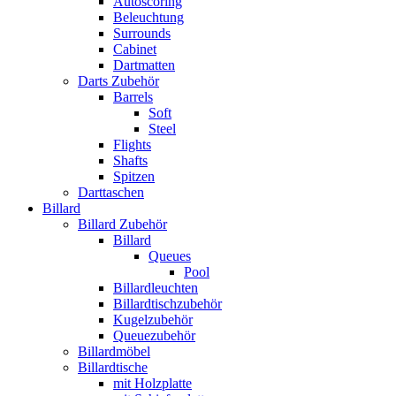
Autoscoring
Beleuchtung
Surrounds
Cabinet
Dartmatten
Darts Zubehör
Barrels
Soft
Steel
Flights
Shafts
Spitzen
Darttaschen
Billard
Billard Zubehör
Billard
Queues
Pool
Billardleuchten
Billardtischzubehör
Kugelzubehör
Queuezubehör
Billardmöbel
Billardtische
mit Holzplatte