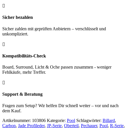

Sicher bezahlen
Sicher zahlen mit geprüften Anbietern – verschlüsselt und
unkompliziert.

Kompatibilitäts-Check
Board, Surround, Licht & Oche passen zusammen - weniger
Fehlkäufe, mehr Treffer.

Support & Beratung
Fragen zum Setup? Wir helfen Dir schnell weiter – vor und nach
dem Kauf.
Artikelnummer:
103806
Kategorie:
Pool
Schlagwörter:
Billard
,
Carbon
,
Jade Profileder
,
JP-Serie
,
Oberteil
,
Pechauer
,
Pool
,
R-Serie
,