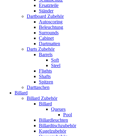
Ersatzteile
Ständer
Dartboard Zubehör
Autoscoring
Beleuchtung
Surrounds
Cabinet
Dartmatten
Darts Zubehör
Barrels
Soft
Steel
Flights
Shafts
Spitzen
Darttaschen
Billard
Billard Zubehör
Billard
Queues
Pool
Billardleuchten
Billardtischzubehör
Kugelzubehör