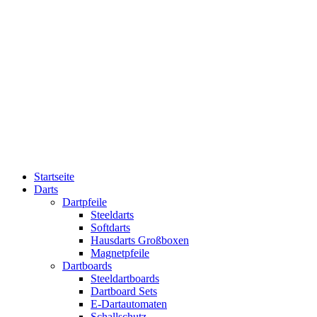
Startseite
Darts
Dartpfeile
Steeldarts
Softdarts
Hausdarts Großboxen
Magnetpfeile
Dartboards
Steeldartboards
Dartboard Sets
E-Dartautomaten
Schallschutz