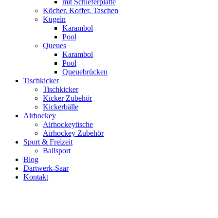
mit Schieferplatte
Köcher, Koffer, Taschen
Kugeln
Karambol
Pool
Queues
Karambol
Pool
Queuebrücken
Tischkicker
Tischkicker
Kicker Zubehör
Kickerbälle
Airhockey
Airhockeytische
Airhockey Zubehör
Sport & Freizeit
Ballsport
Blog
Dartwerk-Saar
Kontakt