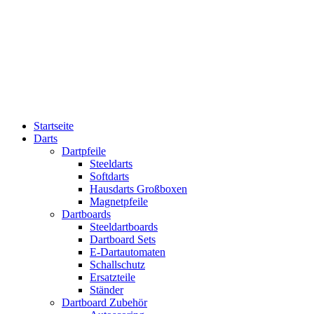
Startseite
Darts
Dartpfeile
Steeldarts
Softdarts
Hausdarts Großboxen
Magnetpfeile
Dartboards
Steeldartboards
Dartboard Sets
E-Dartautomaten
Schallschutz
Ersatzteile
Ständer
Dartboard Zubehör