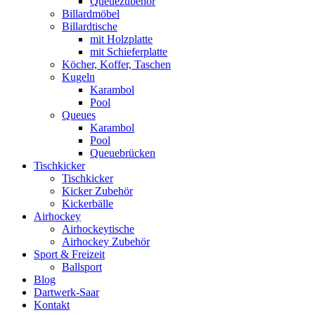
Queuezubehör
Billardmöbel
Billardtische
mit Holzplatte
mit Schieferplatte
Köcher, Koffer, Taschen
Kugeln
Karambol
Pool
Queues
Karambol
Pool
Queuebrücken
Tischkicker
Tischkicker
Kicker Zubehör
Kickerbälle
Airhockey
Airhockeytische
Airhockey Zubehör
Sport & Freizeit
Ballsport
Blog
Dartwerk-Saar
Kontakt