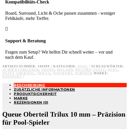
Kompatibilitäts-Check
Board, Surround, Licht & Oche passen zusammen - weniger
Fehlkäufe, mehr Treffer.

Support & Beratung
Fragen zum Setup? Wir helfen Dir schnell weiter – vor und
nach dem Kauf.
ARTIKELNUMMER:
106909
KATEGORIE:
POOL
SCHLAGWÖRTER:
10 MM KLEBELEDER
,
AHORN
,
BILLARD
,
BILLARD QUEUE
,
POOL
,
QUEUE OBERTEIL
,
TRILUX
,
WINSPORT
,
ZUBEHÖR
MARKE:
WINSPORT
BESCHREIBUNG
ZUSÄTZLICHE INFORMATIONEN
PRODUKTSICHERHEIT
MARKE
REZENSIONEN (0)
Queue Oberteil Trilux 10 mm – Präzision
für Pool-Spieler