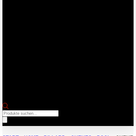
Products
search