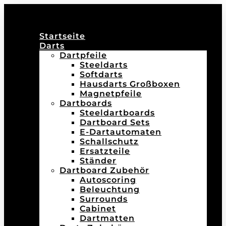
Startseite
Darts
Dartpfeile
Steeldarts
Softdarts
Hausdarts Großboxen
Magnetpfeile
Dartboards
Steeldartboards
Dartboard Sets
E-Dartautomaten
Schallschutz
Ersatzteile
Ständer
Dartboard Zubehör
Autoscoring
Beleuchtung
Surrounds
Cabinet
Dartmatten