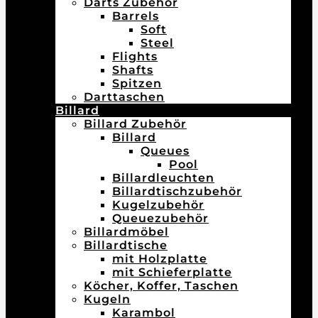
Darts Zubehör
Barrels
Soft
Steel
Flights
Shafts
Spitzen
Darttaschen
Billard
Billard Zubehör
Billard
Queues
Pool
Billardleuchten
Billardtischzubehör
Kugelzubehör
Queuezubehör
Billardmöbel
Billardtische
mit Holzplatte
mit Schieferplatte
Köcher, Koffer, Taschen
Kugeln
Karambol