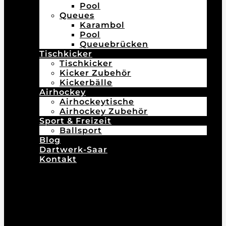
Pool
Queues
Karambol
Pool
Queuebrücken
Tischkicker
Tischkicker
Kicker Zubehör
Kickerbälle
Airhockey
Airhockeytische
Airhockey Zubehör
Sport & Freizeit
Ballsport
Blog
Dartwerk-Saar
Kontakt