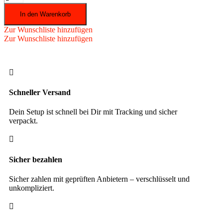
Oberteil
In den Warenkorb
Trilux
10
Zur Wunschliste hinzufügen
mm
Zur Wunschliste hinzufügen
Menge

Schneller Versand
Dein Setup ist schnell bei Dir mit Tracking und sicher
verpackt.

Sicher bezahlen
Sicher zahlen mit geprüften Anbietern – verschlüsselt und
unkompliziert.
