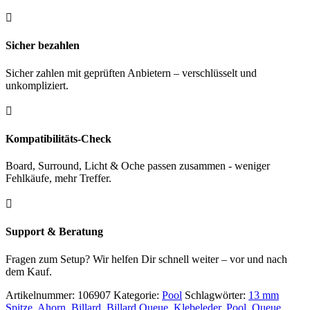

Sicher bezahlen
Sicher zahlen mit geprüften Anbietern – verschlüsselt und
unkompliziert.

Kompatibilitäts-Check
Board, Surround, Licht & Oche passen zusammen - weniger
Fehlkäufe, mehr Treffer.

Support & Beratung
Fragen zum Setup? Wir helfen Dir schnell weiter – vor und nach
dem Kauf.
Artikelnummer:
106907
Kategorie:
Pool
Schlagwörter:
13 mm
Spitze
,
Ahorn
,
Billard
,
Billard Queue
,
Klebeleder
,
Pool
,
Queue