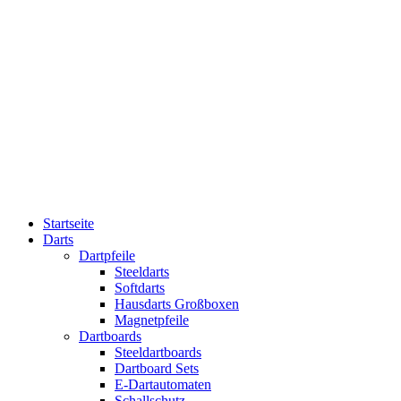
Startseite
Darts
Dartpfeile
Steeldarts
Softdarts
Hausdarts Großboxen
Magnetpfeile
Dartboards
Steeldartboards
Dartboard Sets
E-Dartautomaten
Schallschutz