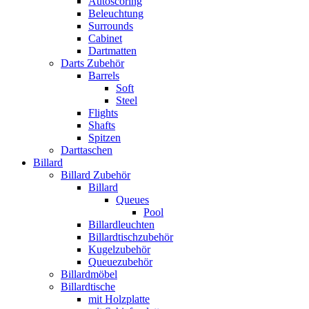
Autoscoring
Beleuchtung
Surrounds
Cabinet
Dartmatten
Darts Zubehör
Barrels
Soft
Steel
Flights
Shafts
Spitzen
Darttaschen
Billard
Billard Zubehör
Billard
Queues
Pool
Billardleuchten
Billardtischzubehör
Kugelzubehör
Queuezubehör
Billardmöbel
Billardtische
mit Holzplatte