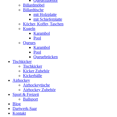
Queuezubehör
Billardmöbel
Billardtische
mit Holzplatte
mit Schieferplatte
Köcher, Koffer, Taschen
Kugeln
Karambol
Pool
Queues
Karambol
Pool
Queuebrücken
Tischkicker
Tischkicker
Kicker Zubehör
Kickerbälle
Airhockey
Airhockeytische
Airhockey Zubehör
Sport & Freizeit
Ballsport
Blog
Dartwerk-Saar
Kontakt