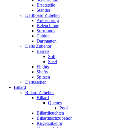
Ersatzteile
Ständer
Dartboard Zubehör
Autoscoring
Beleuchtung
Surrounds
Cabinet
Dartmatten
Darts Zubehör
Barrels
Soft
Steel
Flights
Shafts
Spitzen
Darttaschen
Billard
Billard Zubehör
Billard
Queues
Pool
Billardleuchten
Billardtischzubehör
Kugelzubehör