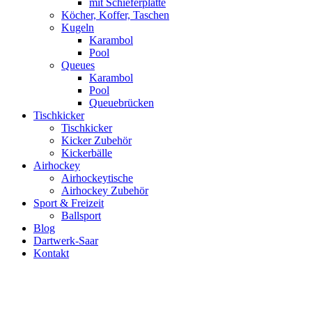
mit Schieferplatte
Köcher, Koffer, Taschen
Kugeln
Karambol
Pool
Queues
Karambol
Pool
Queuebrücken
Tischkicker
Tischkicker
Kicker Zubehör
Kickerbälle
Airhockey
Airhockeytische
Airhockey Zubehör
Sport & Freizeit
Ballsport
Blog
Dartwerk-Saar
Kontakt