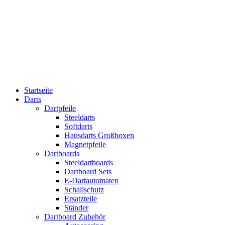
Startseite
Darts
Dartpfeile
Steeldarts
Softdarts
Hausdarts Großboxen
Magnetpfeile
Dartboards
Steeldartboards
Dartboard Sets
E-Dartautomaten
Schallschutz
Ersatzteile
Ständer
Dartboard Zubehör