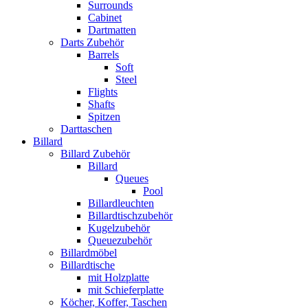
Surrounds
Cabinet
Dartmatten
Darts Zubehör
Barrels
Soft
Steel
Flights
Shafts
Spitzen
Darttaschen
Billard
Billard Zubehör
Billard
Queues
Pool
Billardleuchten
Billardtischzubehör
Kugelzubehör
Queuezubehör
Billardmöbel
Billardtische
mit Holzplatte
mit Schieferplatte
Köcher, Koffer, Taschen