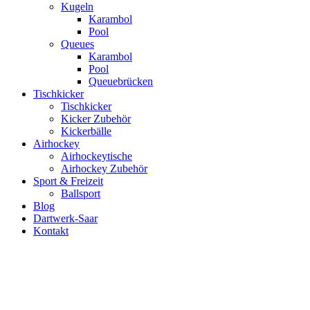
Kugeln
Karambol
Pool
Queues
Karambol
Pool
Queuebrücken
Tischkicker
Tischkicker
Kicker Zubehör
Kickerbälle
Airhockey
Airhockeytische
Airhockey Zubehör
Sport & Freizeit
Ballsport
Blog
Dartwerk-Saar
Kontakt