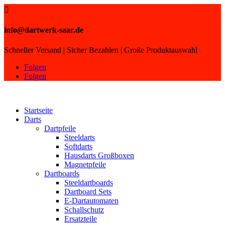

info@dartwerk-saar.de
Schneller Versand | Sicher Bezahlen | Große Produktauswahl
Folgen
Folgen
Startseite
Darts
Dartpfeile
Steeldarts
Softdarts
Hausdarts Großboxen
Magnetpfeile
Dartboards
Steeldartboards
Dartboard Sets
E-Dartautomaten
Schallschutz
Ersatzteile