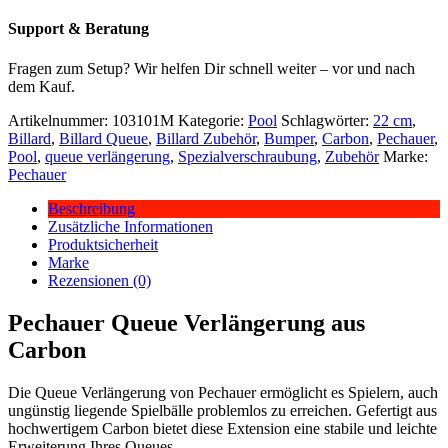
Support & Beratung
Fragen zum Setup? Wir helfen Dir schnell weiter – vor und nach
dem Kauf.
Artikelnummer:
103101M
Kategorie:
Pool
Schlagwörter:
22 cm
,
Billard
,
Billard Queue
,
Billard Zubehör
,
Bumper
,
Carbon
,
Pechauer
,
Pool
,
queue verlängerung
,
Spezialverschraubung
,
Zubehör
Marke:
Pechauer
Beschreibung
Zusätzliche Informationen
Produktsicherheit
Marke
Rezensionen (0)
Pechauer Queue Verlängerung aus
Carbon
Die Queue Verlängerung von Pechauer ermöglicht es Spielern, auch
ungünstig liegende Spielbälle problemlos zu erreichen. Gefertigt aus
hochwertigem Carbon bietet diese Extension eine stabile und leichte
Erweiterung Ihres Queues.