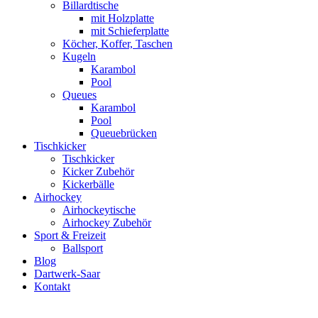
Billardtische
mit Holzplatte
mit Schieferplatte
Köcher, Koffer, Taschen
Kugeln
Karambol
Pool
Queues
Karambol
Pool
Queuebrücken
Tischkicker
Tischkicker
Kicker Zubehör
Kickerbälle
Airhockey
Airhockeytische
Airhockey Zubehör
Sport & Freizeit
Ballsport
Blog
Dartwerk-Saar
Kontakt