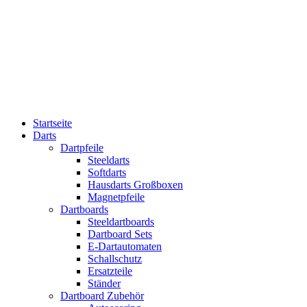
Startseite
Darts
Dartpfeile
Steeldarts
Softdarts
Hausdarts Großboxen
Magnetpfeile
Dartboards
Steeldartboards
Dartboard Sets
E-Dartautomaten
Schallschutz
Ersatzteile
Ständer
Dartboard Zubehör