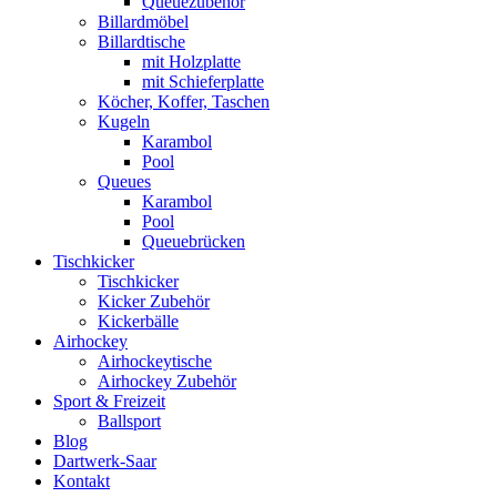
Queuezubehör
Billardmöbel
Billardtische
mit Holzplatte
mit Schieferplatte
Köcher, Koffer, Taschen
Kugeln
Karambol
Pool
Queues
Karambol
Pool
Queuebrücken
Tischkicker
Tischkicker
Kicker Zubehör
Kickerbälle
Airhockey
Airhockeytische
Airhockey Zubehör
Sport & Freizeit
Ballsport
Blog
Dartwerk-Saar
Kontakt