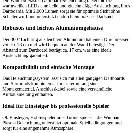
Die Winmau Plasma Dartboard Beleuchtung bietet mit 132
warmweißen LEDs eine helle und gleichmäßige Ausleuchtung Ihres
Dartboards. Mit 2.000 Lumen sorgt sie für optimale Sicht ohne
Schattenwurf und unterstützt dadurch ein präzises Dartspiel.
Robustes und leichtes Aluminiumgehäuse
Der 360° Lichtring aus leichtem Aluminium hat einen Durchmesser
von ca. 73 cm und wird bequem an der Wand befestigt. Der
Abstand zum Dartboard beträgt ca. 17 cm, was eine ideale
Ausleuchtung garantiert.
Kompatibilität und einfache Montage
Das Beleuchtungssystem lässt sich mit allen gängigen Dartboards
und Surrounds kombinieren. Im Lieferumfang sind
Montagematerial, Anschlusskabel sowie eine verständliche
Aufbauanleitung enthalten.
Ideal für Einsteiger bis professionelle Spieler
Ob Einsteiger, Hobbyspieler oder Turnierspieler – die Winmau
Plasma Beleuchtung unterstützt optimale Spielbedingungen und
sorgt für eine angenehme Atmosphäre.