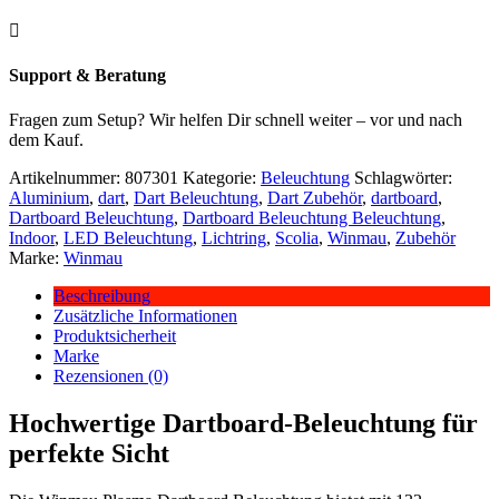

Support & Beratung
Fragen zum Setup? Wir helfen Dir schnell weiter – vor und nach
dem Kauf.
Artikelnummer:
807301
Kategorie:
Beleuchtung
Schlagwörter:
Aluminium
,
dart
,
Dart Beleuchtung
,
Dart Zubehör
,
dartboard
,
Dartboard Beleuchtung
,
Dartboard Beleuchtung Beleuchtung
,
Indoor
,
LED Beleuchtung
,
Lichtring
,
Scolia
,
Winmau
,
Zubehör
Marke:
Winmau
Beschreibung
Zusätzliche Informationen
Produktsicherheit
Marke
Rezensionen (0)
Hochwertige Dartboard-Beleuchtung für
perfekte Sicht