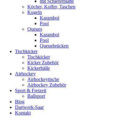
mit Schieferplatte
Köcher, Koffer, Taschen
Kugeln
Karambol
Pool
Queues
Karambol
Pool
Queuebrücken
Tischkicker
Tischkicker
Kicker Zubehör
Kickerbälle
Airhockey
Airhockeytische
Airhockey Zubehör
Sport & Freizeit
Ballsport
Blog
Dartwerk-Saar
Kontakt