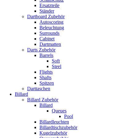
Ersatzteile
Ständer
Dartboard Zubehör
Autoscoring
Beleuchtung
Surrounds
Cabinet
Dartmatten
Darts Zubehör
Barrels
Soft
Steel
Flights
Shafts
Spitzen
Darttaschen
Billard
Billard Zubehör
Billard
Queues
Pool
Billardleuchten
Billardtischzubehör
Kugelzubehör