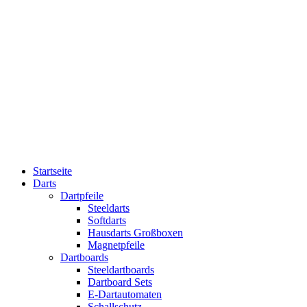
Startseite
Darts
Dartpfeile
Steeldarts
Softdarts
Hausdarts Großboxen
Magnetpfeile
Dartboards
Steeldartboards
Dartboard Sets
E-Dartautomaten
Schallschutz