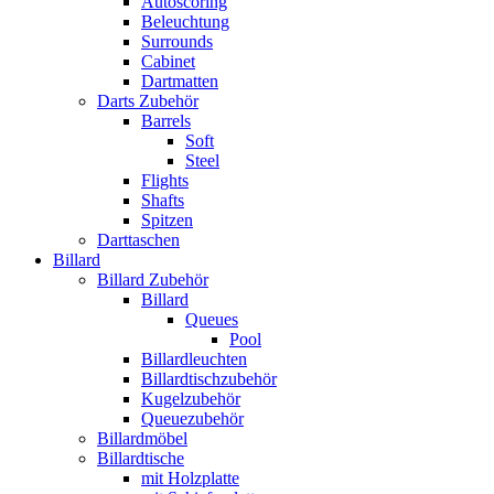
Autoscoring
Beleuchtung
Surrounds
Cabinet
Dartmatten
Darts Zubehör
Barrels
Soft
Steel
Flights
Shafts
Spitzen
Darttaschen
Billard
Billard Zubehör
Billard
Queues
Pool
Billardleuchten
Billardtischzubehör
Kugelzubehör
Queuezubehör
Billardmöbel
Billardtische
mit Holzplatte