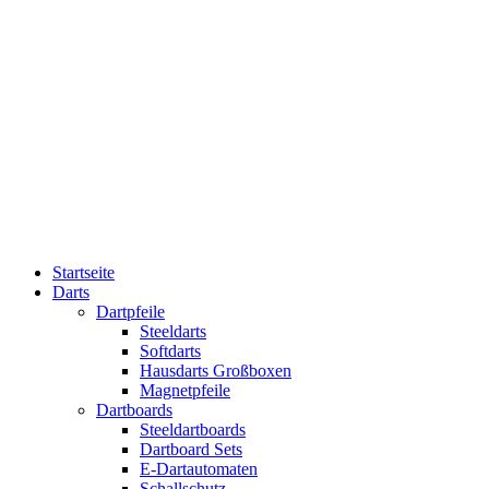
Startseite
Darts
Dartpfeile
Steeldarts
Softdarts
Hausdarts Großboxen
Magnetpfeile
Dartboards
Steeldartboards
Dartboard Sets
E-Dartautomaten
Schallschutz