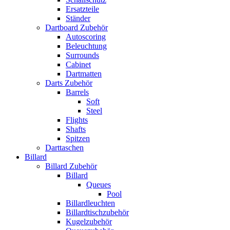
Ersatzteile
Ständer
Dartboard Zubehör
Autoscoring
Beleuchtung
Surrounds
Cabinet
Dartmatten
Darts Zubehör
Barrels
Soft
Steel
Flights
Shafts
Spitzen
Darttaschen
Billard
Billard Zubehör
Billard
Queues
Pool
Billardleuchten
Billardtischzubehör
Kugelzubehör