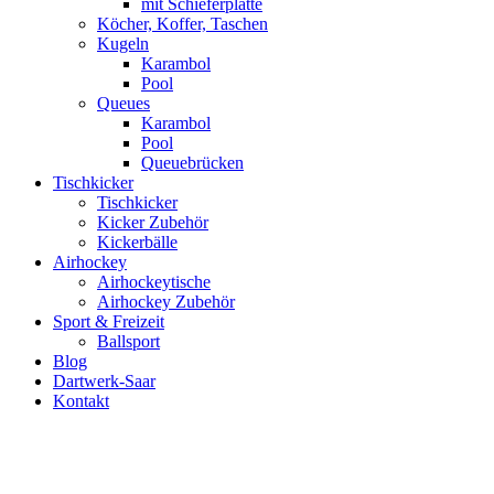
mit Schieferplatte
Köcher, Koffer, Taschen
Kugeln
Karambol
Pool
Queues
Karambol
Pool
Queuebrücken
Tischkicker
Tischkicker
Kicker Zubehör
Kickerbälle
Airhockey
Airhockeytische
Airhockey Zubehör
Sport & Freizeit
Ballsport
Blog
Dartwerk-Saar
Kontakt