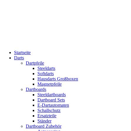
Startseite
Darts
Dartpfeile
Steeldarts
Softdarts
Hausdarts Großboxen
Magnetpfeile
Dartboards
Steeldartboards
Dartboard Sets
E-Dartautomaten
Schallschutz
Ersatzteile
Ständer
Dartboard Zubehör