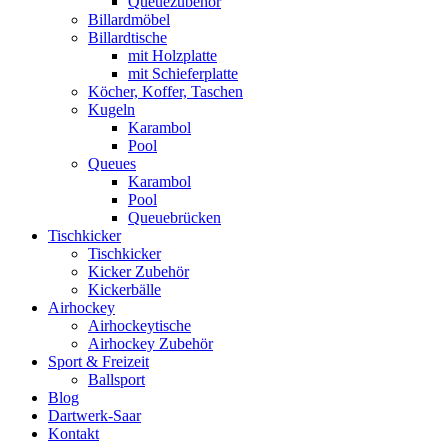
Queuezubehör
Billardmöbel
Billardtische
mit Holzplatte
mit Schieferplatte
Köcher, Koffer, Taschen
Kugeln
Karambol
Pool
Queues
Karambol
Pool
Queuebrücken
Tischkicker
Tischkicker
Kicker Zubehör
Kickerbälle
Airhockey
Airhockeytische
Airhockey Zubehör
Sport & Freizeit
Ballsport
Blog
Dartwerk-Saar
Kontakt