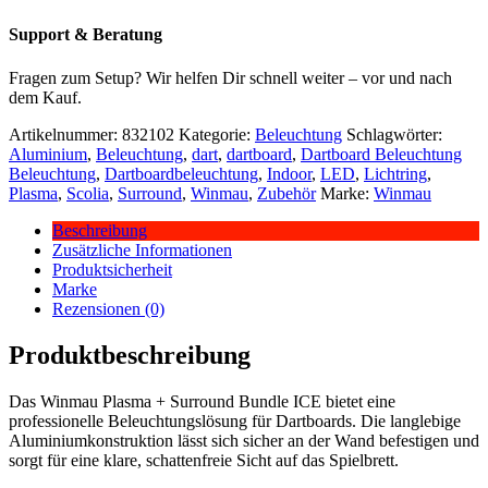
Support & Beratung
Fragen zum Setup? Wir helfen Dir schnell weiter – vor und nach
dem Kauf.
Artikelnummer:
832102
Kategorie:
Beleuchtung
Schlagwörter:
Aluminium
,
Beleuchtung
,
dart
,
dartboard
,
Dartboard Beleuchtung
Beleuchtung
,
Dartboardbeleuchtung
,
Indoor
,
LED
,
Lichtring
,
Plasma
,
Scolia
,
Surround
,
Winmau
,
Zubehör
Marke:
Winmau
Beschreibung
Zusätzliche Informationen
Produktsicherheit
Marke
Rezensionen (0)
Produktbeschreibung
Das Winmau Plasma + Surround Bundle ICE bietet eine
professionelle Beleuchtungslösung für Dartboards. Die langlebige
Aluminiumkonstruktion lässt sich sicher an der Wand befestigen und
sorgt für eine klare, schattenfreie Sicht auf das Spielbrett.