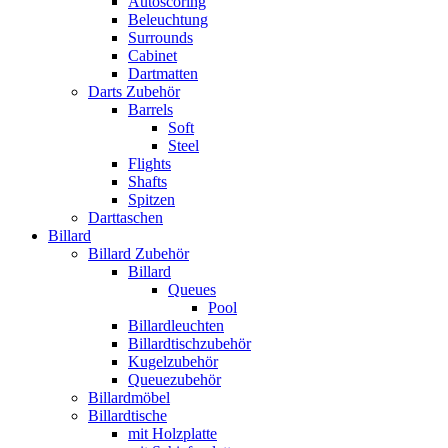
Autoscoring
Beleuchtung
Surrounds
Cabinet
Dartmatten
Darts Zubehör
Barrels
Soft
Steel
Flights
Shafts
Spitzen
Darttaschen
Billard
Billard Zubehör
Billard
Queues
Pool
Billardleuchten
Billardtischzubehör
Kugelzubehör
Queuezubehör
Billardmöbel
Billardtische
mit Holzplatte