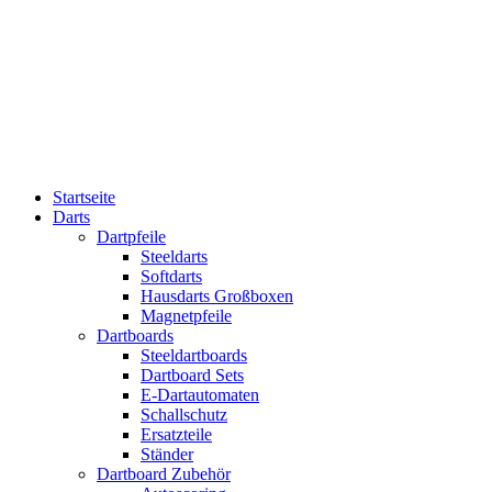
Startseite
Darts
Dartpfeile
Steeldarts
Softdarts
Hausdarts Großboxen
Magnetpfeile
Dartboards
Steeldartboards
Dartboard Sets
E-Dartautomaten
Schallschutz
Ersatzteile
Ständer
Dartboard Zubehör