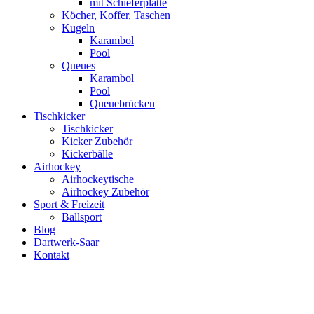
mit Schieferplatte
Köcher, Koffer, Taschen
Kugeln
Karambol
Pool
Queues
Karambol
Pool
Queuebrücken
Tischkicker
Tischkicker
Kicker Zubehör
Kickerbälle
Airhockey
Airhockeytische
Airhockey Zubehör
Sport & Freizeit
Ballsport
Blog
Dartwerk-Saar
Kontakt