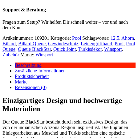
Support & Beratung
Fragen zum Setup? Wir helfen Dir schnell weiter – vor und nach
dem Kauf.
Artikelnummer:
109201
Kategorie:
Pool
Schlagwörter:
12.5
,
Ahorn
,
Billard
,
Billard Queue
,
Gewindeschutz
,
Leinengriffband
,
Pool
,
Pool
Queue
,
Queue BlackStar
,
Quick Joint
,
Türkisdekor
,
Winsport
,
Zubehör
Marke:
Winsport
Beschreibung
Zusätzliche Informationen
Produktsicherheit
Marke
Rezensionen (0)
Einzigartiges Design und hochwertige
Materialien
Der Queue BlackStar besticht durch sein exklusives Design, das
von der indianischen Arizona-Region inspiriert ist. Die filigranen
Einlegearbeiten aus Muschel und Türkis schaffen eine optische