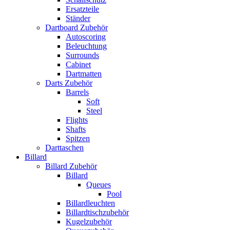
Ersatzteile
Ständer
Dartboard Zubehör
Autoscoring
Beleuchtung
Surrounds
Cabinet
Dartmatten
Darts Zubehör
Barrels
Soft
Steel
Flights
Shafts
Spitzen
Darttaschen
Billard
Billard Zubehör
Billard
Queues
Pool
Billardleuchten
Billardtischzubehör
Kugelzubehör