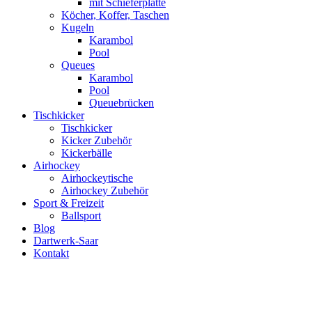
mit Schieferplatte
Köcher, Koffer, Taschen
Kugeln
Karambol
Pool
Queues
Karambol
Pool
Queuebrücken
Tischkicker
Tischkicker
Kicker Zubehör
Kickerbälle
Airhockey
Airhockeytische
Airhockey Zubehör
Sport & Freizeit
Ballsport
Blog
Dartwerk-Saar
Kontakt