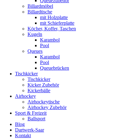
Queuezubehör
Billardmöbel
Billardtische
mit Holzplatte
mit Schieferplatte
Köcher, Koffer, Taschen
Kugeln
Karambol
Pool
Queues
Karambol
Pool
Queuebrücken
Tischkicker
Tischkicker
Kicker Zubehör
Kickerbälle
Airhockey
Airhockeytische
Airhockey Zubehör
Sport & Freizeit
Ballsport
Blog
Dartwerk-Saar
Kontakt