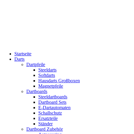
Startseite
Darts
Dartpfeile
Steeldarts
Softdarts
Hausdarts Großboxen
Magnetpfeile
Dartboards
Steeldartboards
Dartboard Sets
E-Dartautomaten
Schallschutz
Ersatzteile
Ständer
Dartboard Zubehör