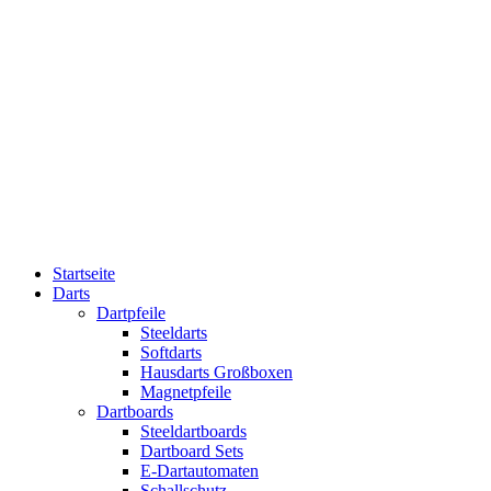
Startseite
Darts
Dartpfeile
Steeldarts
Softdarts
Hausdarts Großboxen
Magnetpfeile
Dartboards
Steeldartboards
Dartboard Sets
E-Dartautomaten
Schallschutz