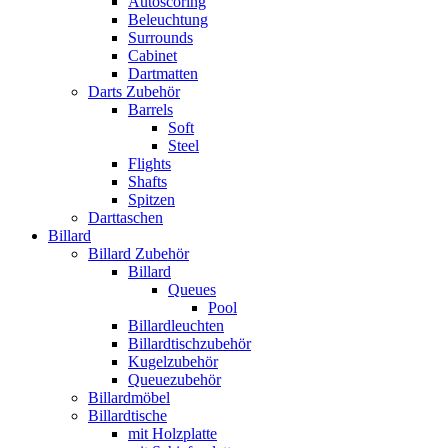
Autoscoring
Beleuchtung
Surrounds
Cabinet
Dartmatten
Darts Zubehör
Barrels
Soft
Steel
Flights
Shafts
Spitzen
Darttaschen
Billard
Billard Zubehör
Billard
Queues
Pool
Billardleuchten
Billardtischzubehör
Kugelzubehör
Queuezubehör
Billardmöbel
Billardtische
mit Holzplatte