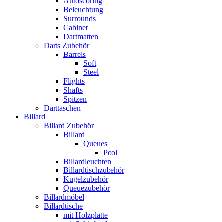
Autoscoring
Beleuchtung
Surrounds
Cabinet
Dartmatten
Darts Zubehör
Barrels
Soft
Steel
Flights
Shafts
Spitzen
Darttaschen
Billard
Billard Zubehör
Billard
Queues
Pool
Billardleuchten
Billardtischzubehör
Kugelzubehör
Queuezubehör
Billardmöbel
Billardtische
mit Holzplatte