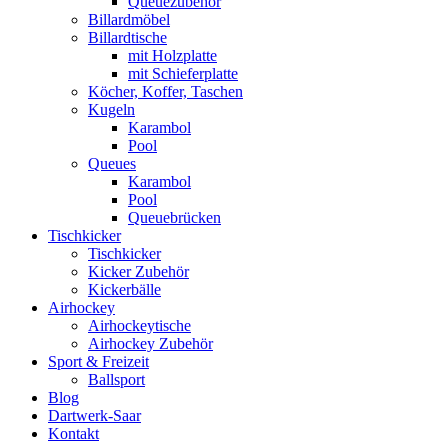
Queuezubehör
Billardmöbel
Billardtische
mit Holzplatte
mit Schieferplatte
Köcher, Koffer, Taschen
Kugeln
Karambol
Pool
Queues
Karambol
Pool
Queuebrücken
Tischkicker
Tischkicker
Kicker Zubehör
Kickerbälle
Airhockey
Airhockeytische
Airhockey Zubehör
Sport & Freizeit
Ballsport
Blog
Dartwerk-Saar
Kontakt