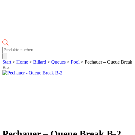
Products
search
Start
>
Home
>
Billard
>
Queues
>
Pool
> Pechauer – Queue Break
B-2
Pechauer – Queue Break B-2