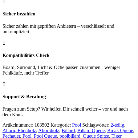

Sicher bezahlen
Sicher zahlen mit geprüften Anbietern – verschlüsselt und
unkompliziert.

Kompatibilitäts-Check
Board, Surround, Licht & Oche passen zusammen - weniger
Fehlkäufe, mehr Treffer.

Support & Beratung
Fragen zum Setup? Wir helfen Dir schnell weiter – vor und nach
dem Kauf.
Artikelnummer:
103502
Kategorie:
Pool
Schlagwörter:
2-teilig
,
Ahorn; Ebenholz
,
Ahornholz
,
Billard
,
Billard Queue
,
Break Queue
,
Pechauer
,
Pool
,
Pool Queue
,
poolbillard
,
Queue Spitze
,
Tiger