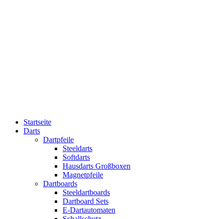
Startseite
Darts
Dartpfeile
Steeldarts
Softdarts
Hausdarts Großboxen
Magnetpfeile
Dartboards
Steeldartboards
Dartboard Sets
E-Dartautomaten
Schallschutz