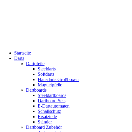
Startseite
Darts
Dartpfeile
Steeldarts
Softdarts
Hausdarts Großboxen
Magnetpfeile
Dartboards
Steeldartboards
Dartboard Sets
E-Dartautomaten
Schallschutz
Ersatzteile
Ständer
Dartboard Zubehör