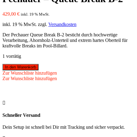
429,00
€
inkl. 19 % MwSt.
inkl. 19 % MwSt.
zzgl.
Versandkosten
Der Pechauer Queue Break B-2 besticht durch hochwertige
Verarbeitung, Ahornholz-Unterteil und extrem hartes Oberteil für
kraftvolle Breaks im Pool-Billard.
1 vorrätig
Pechauer
In den Warenkorb
-
Zur Wunschliste hinzufügen
Queue
Zur Wunschliste hinzufügen
Break
B-
2
Menge

Schneller Versand
Dein Setup ist schnell bei Dir mit Tracking und sicher verpackt.