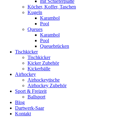
mit Schieferplatte
Köcher, Koffer, Taschen
Kugeln
Karambol
Pool
Queues
Karambol
Pool
Queuebrücken
Tischkicker
Tischkicker
Kicker Zubehör
Kickerbälle
Airhockey
Airhockeytische
Airhockey Zubehör
Sport & Freizeit
Ballsport
Blog
Dartwerk-Saar
Kontakt