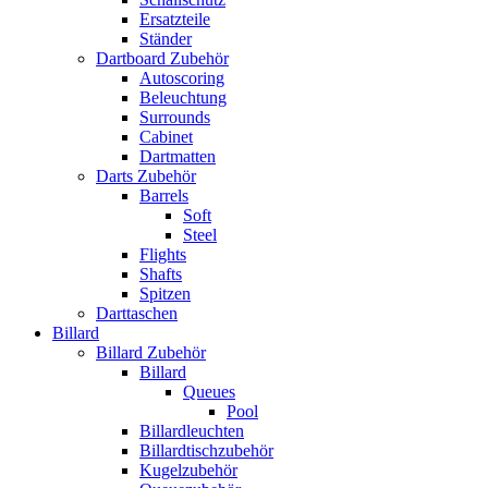
Ersatzteile
Ständer
Dartboard Zubehör
Autoscoring
Beleuchtung
Surrounds
Cabinet
Dartmatten
Darts Zubehör
Barrels
Soft
Steel
Flights
Shafts
Spitzen
Darttaschen
Billard
Billard Zubehör
Billard
Queues
Pool
Billardleuchten
Billardtischzubehör
Kugelzubehör