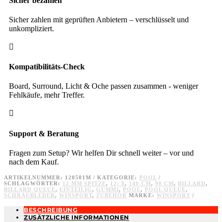
Sicher bezahlen
Sicher zahlen mit geprüften Anbietern – verschlüsselt und
unkompliziert.

Kompatibilitäts-Check
Board, Surround, Licht & Oche passen zusammen - weniger
Fehlkäufe, mehr Treffer.

Support & Beratung
Fragen zum Setup? Wir helfen Dir schnell weiter – vor und
nach dem Kauf.
ARTIKELNUMMER:
120501M
KATEGORIE:
POOL
SCHLAGWÖRTER:
12 MM SPITZE
,
12; 8
,
140 CM
,
90 CM
,
BILLARD
,
BILLARD QUEUE
,
EINTEILIG
,
GUMMI
,
POOL
,
POOL QUEUE
,
SCHRAUBLEDER
,
WINSPORT
,
ZUBEHÖR
MARKE:
WINSPORT
BESCHREIBUNG
ZUSÄTZLICHE INFORMATIONEN