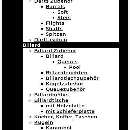
Darts Zubehör
Barrels
Soft
Steel
Flights
Shafts
Spitzen
Darttaschen
Billard
Billard Zubehör
Billard
Queues
Pool
Billardleuchten
Billardtischzubehör
Kugelzubehör
Queuezubehör
Billardmöbel
Billardtische
mit Holzplatte
mit Schieferplatte
Köcher, Koffer, Taschen
Kugeln
Karambol