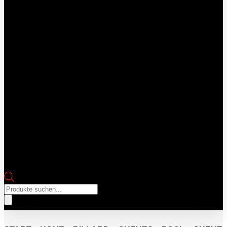
Products
search