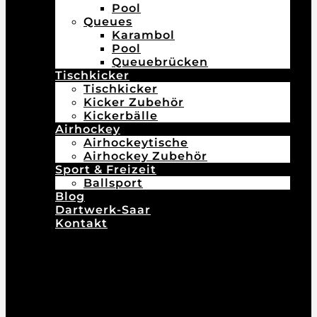
Pool
Queues
Karambol
Pool
Queuebrücken
Tischkicker
Tischkicker
Kicker Zubehör
Kickerbälle
Airhockey
Airhockeytische
Airhockey Zubehör
Sport & Freizeit
Ballsport
Blog
Dartwerk-Saar
Kontakt