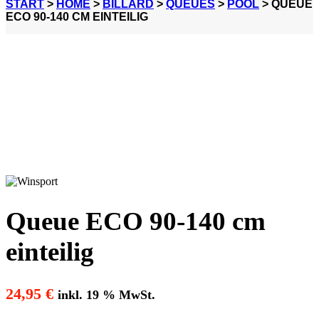
START
>
HOME
>
BILLARD
>
QUEUES
>
POOL
> QUEUE
ECO 90-140 CM EINTEILIG
Queue ECO 90-140 cm
einteilig
24,95
€
inkl. 19 % MwSt.