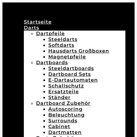
Startseite
Darts
Dartpfeile
Steeldarts
Softdarts
Hausdarts Großboxen
Magnetpfeile
Dartboards
Steeldartboards
Dartboard Sets
E-Dartautomaten
Schallschutz
Ersatzteile
Ständer
Dartboard Zubehör
Autoscoring
Beleuchtung
Surrounds
Cabinet
Dartmatten