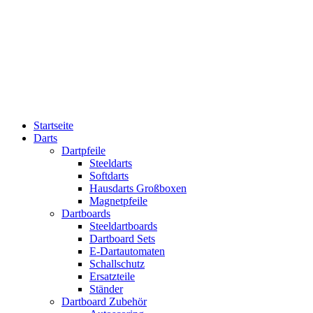
Startseite
Darts
Dartpfeile
Steeldarts
Softdarts
Hausdarts Großboxen
Magnetpfeile
Dartboards
Steeldartboards
Dartboard Sets
E-Dartautomaten
Schallschutz
Ersatzteile
Ständer
Dartboard Zubehör