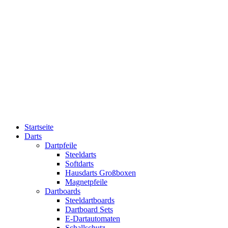
Startseite
Darts
Dartpfeile
Steeldarts
Softdarts
Hausdarts Großboxen
Magnetpfeile
Dartboards
Steeldartboards
Dartboard Sets
E-Dartautomaten
Schallschutz