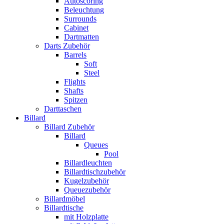
Autoscoring
Beleuchtung
Surrounds
Cabinet
Dartmatten
Darts Zubehör
Barrels
Soft
Steel
Flights
Shafts
Spitzen
Darttaschen
Billard
Billard Zubehör
Billard
Queues
Pool
Billardleuchten
Billardtischzubehör
Kugelzubehör
Queuezubehör
Billardmöbel
Billardtische
mit Holzplatte