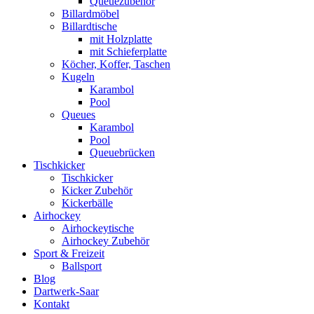
Queuezubehör
Billardmöbel
Billardtische
mit Holzplatte
mit Schieferplatte
Köcher, Koffer, Taschen
Kugeln
Karambol
Pool
Queues
Karambol
Pool
Queuebrücken
Tischkicker
Tischkicker
Kicker Zubehör
Kickerbälle
Airhockey
Airhockeytische
Airhockey Zubehör
Sport & Freizeit
Ballsport
Blog
Dartwerk-Saar
Kontakt