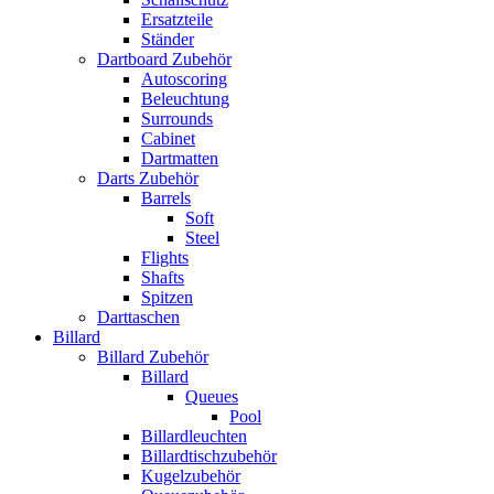
Ersatzteile
Ständer
Dartboard Zubehör
Autoscoring
Beleuchtung
Surrounds
Cabinet
Dartmatten
Darts Zubehör
Barrels
Soft
Steel
Flights
Shafts
Spitzen
Darttaschen
Billard
Billard Zubehör
Billard
Queues
Pool
Billardleuchten
Billardtischzubehör
Kugelzubehör