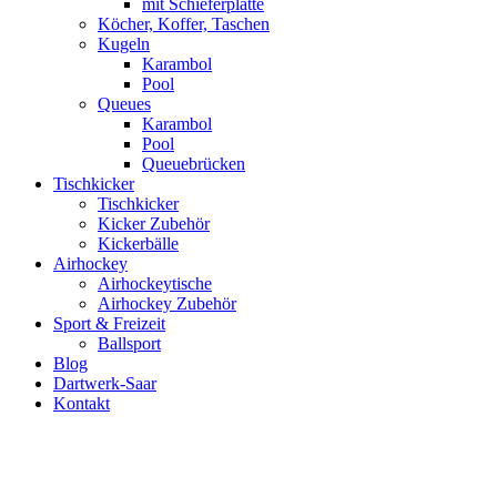
mit Schieferplatte
Köcher, Koffer, Taschen
Kugeln
Karambol
Pool
Queues
Karambol
Pool
Queuebrücken
Tischkicker
Tischkicker
Kicker Zubehör
Kickerbälle
Airhockey
Airhockeytische
Airhockey Zubehör
Sport & Freizeit
Ballsport
Blog
Dartwerk-Saar
Kontakt