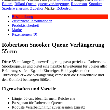
Billard
,
Billard Queue
,
queue verlängerung
,
Robertson
,
Snooker
,
Spielerweiterung
,
Zubehör
Marke:
Robertson
Beschreibung
Zusätzliche Informationen
Produktsicherheit
Marke
Rezensionen (0)
Robertson Snooker Queue Verlängerung
55 cm
Diese 55 cm lange Queueverlängerung passt perfekt zu Robertson-
Snookerqueues und bietet eine flexible Erweiterung für Spieler aller
Erfahrungsstufen. Egal ob Einsteiger, Hobbyspieler oder
Turnierspieler – die Verlängerung verbessert die Ballkontrolle und
den Komfort bei langen Stößen.
Eigenschaften und Vorteile
Länge: 55 cm, ideal für mehr Reichweite
Passgenau für Robertson Queues
Robuste Verarbeitung für zuverlässigen Einsatz