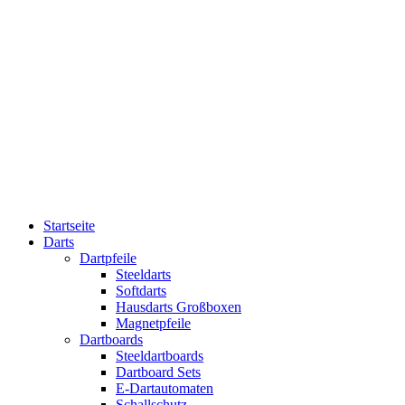
Startseite
Darts
Dartpfeile
Steeldarts
Softdarts
Hausdarts Großboxen
Magnetpfeile
Dartboards
Steeldartboards
Dartboard Sets
E-Dartautomaten
Schallschutz