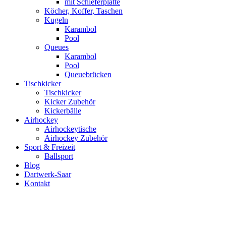
mit Schieferplatte
Köcher, Koffer, Taschen
Kugeln
Karambol
Pool
Queues
Karambol
Pool
Queuebrücken
Tischkicker
Tischkicker
Kicker Zubehör
Kickerbälle
Airhockey
Airhockeytische
Airhockey Zubehör
Sport & Freizeit
Ballsport
Blog
Dartwerk-Saar
Kontakt