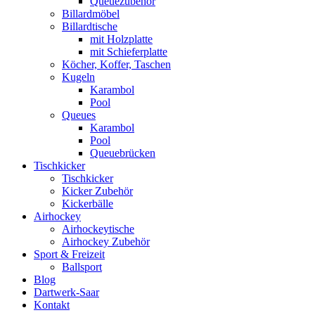
Queuezubehör
Billardmöbel
Billardtische
mit Holzplatte
mit Schieferplatte
Köcher, Koffer, Taschen
Kugeln
Karambol
Pool
Queues
Karambol
Pool
Queuebrücken
Tischkicker
Tischkicker
Kicker Zubehör
Kickerbälle
Airhockey
Airhockeytische
Airhockey Zubehör
Sport & Freizeit
Ballsport
Blog
Dartwerk-Saar
Kontakt