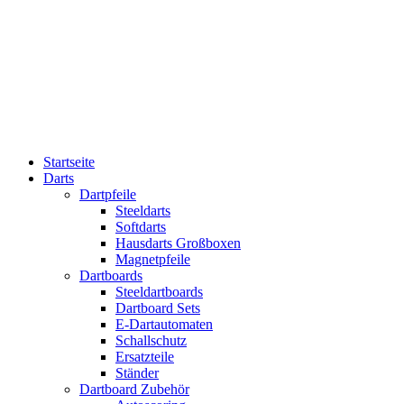
Startseite
Darts
Dartpfeile
Steeldarts
Softdarts
Hausdarts Großboxen
Magnetpfeile
Dartboards
Steeldartboards
Dartboard Sets
E-Dartautomaten
Schallschutz
Ersatzteile
Ständer
Dartboard Zubehör