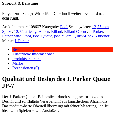
Support & Beratung
Fragen zum Setup? Wir helfen Dir schnell weiter – vor und nach
dem Kauf.
Artikelnummer:
108607
Kategorie:
Pool
Schlagwörter:
12,75 mm
Spitze
,
12.75
,
2-teilig
,
Ahorn
,
Billard
,
Billard Queue
,
J. Parker
,
Leinenband
,
Pool
,
Pool Queue
,
poolbillard
,
Quick-Lock
,
Zubehör
Marke:
J. Parker
Beschreibung
Zusätzliche Informationen
Produktsicherheit
Marke
Rezensionen (0)
Qualität und Design des J. Parker Queue
JP-7
Der J. Parker Queue JP-7 besticht durch sein geschmackvolles
Design und sorgfältige Verarbeitung aus kanadischem Ahornholz.
Das medium-harte Oberteil überzeugt mit feiner Maserung und ist
ideal zum Spielen sowie Anstoßen.