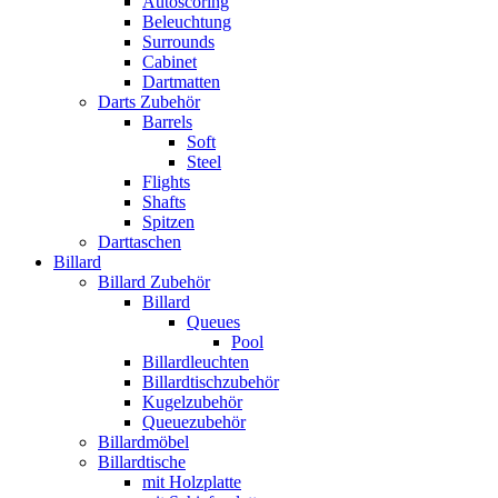
Autoscoring
Beleuchtung
Surrounds
Cabinet
Dartmatten
Darts Zubehör
Barrels
Soft
Steel
Flights
Shafts
Spitzen
Darttaschen
Billard
Billard Zubehör
Billard
Queues
Pool
Billardleuchten
Billardtischzubehör
Kugelzubehör
Queuezubehör
Billardmöbel
Billardtische
mit Holzplatte