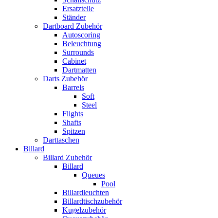
Ersatzteile
Ständer
Dartboard Zubehör
Autoscoring
Beleuchtung
Surrounds
Cabinet
Dartmatten
Darts Zubehör
Barrels
Soft
Steel
Flights
Shafts
Spitzen
Darttaschen
Billard
Billard Zubehör
Billard
Queues
Pool
Billardleuchten
Billardtischzubehör
Kugelzubehör