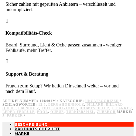
Sicher zahlen mit geprüften Anbietern – verschlüsselt und
unkompliziert.

Kompatibilitäts-Check
Board, Surround, Licht & Oche passen zusammen - weniger
Fehlkäufe, mehr Treffer.

Support & Beratung
Fragen zum Setup? Wir helfen Dir schnell weiter – vor und
nach dem Kauf.
ARTIKELNUMMER:
108401M
KATEGORIE:
UNCATEGORIZED
SCHLAGWÖRTER:
12.5
,
BERGAHORNHOLZ
,
BILLARD
,
BILLARD
QUEUE
,
EBENHOLZ
,
EDELSTAHL-JOINT
,
HOBBYSPIELER
,
J. PARKER
,
LEDER-FERRULE
,
POOL
,
QUEUE
,
TURNIERSPIEL
,
ZUBEHÖR
MARKE:
J. PARKER
BESCHREIBUNG
PRODUKTSICHERHEIT
MARKE