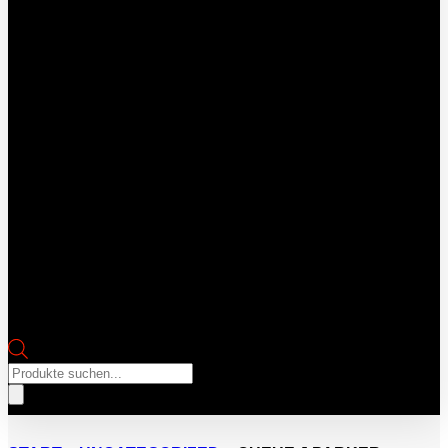
Products
search