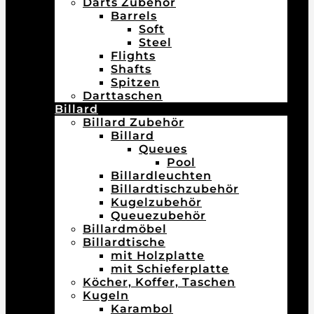
Darts Zubehör
Barrels
Soft
Steel
Flights
Shafts
Spitzen
Darttaschen
Billard
Billard Zubehör
Billard
Queues
Pool
Billardleuchten
Billardtischzubehör
Kugelzubehör
Queuezubehör
Billardmöbel
Billardtische
mit Holzplatte
mit Schieferplatte
Köcher, Koffer, Taschen
Kugeln
Karambol