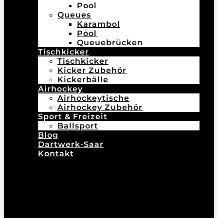
Pool
Queues
Karambol
Pool
Queuebrücken
Tischkicker
Tischkicker
Kicker Zubehör
Kickerbälle
Airhockey
Airhockeytische
Airhockey Zubehör
Sport & Freizeit
Ballsport
Blog
Dartwerk-Saar
Kontakt