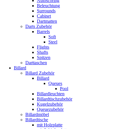
Autoscoring
Beleuchtung
Surrounds
Cabinet
Dartmatten
Darts Zubehör
Barrels
Soft
Steel
Flights
Shafts
Spitzen
Darttaschen
Billard
Billard Zubehör
Billard
Queues
Pool
Billardleuchten
Billardtischzubehör
Kugelzubehör
Queuezubehör
Billardmöbel
Billardtische
mit Holzplatte