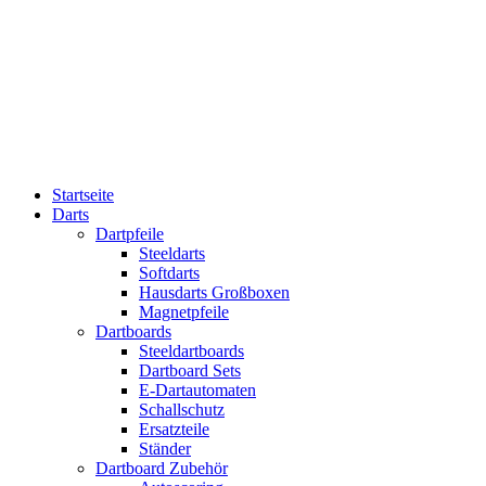
Startseite
Darts
Dartpfeile
Steeldarts
Softdarts
Hausdarts Großboxen
Magnetpfeile
Dartboards
Steeldartboards
Dartboard Sets
E-Dartautomaten
Schallschutz
Ersatzteile
Ständer
Dartboard Zubehör