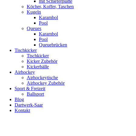
mit Schieferplatte
Köcher, Koffer, Taschen
Kugeln
Karambol
Pool
Queues
Karambol
Pool
Queuebrücken
Tischkicker
Tischkicker
Kicker Zubehör
Kickerbälle
Airhockey
Airhockeytische
Airhockey Zubehör
Sport & Freizeit
Ballsport
Blog
Dartwerk-Saar
Kontakt