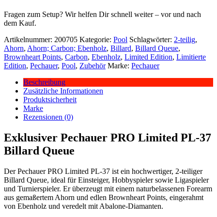
Fragen zum Setup? Wir helfen Dir schnell weiter – vor und nach
dem Kauf.
Artikelnummer:
200705
Kategorie:
Pool
Schlagwörter:
2-teilig
,
Ahorn
,
Ahorn; Carbon; Ebenholz
,
Billard
,
Billard Queue
,
Brownheart Points
,
Carbon
,
Ebenholz
,
Limited Edition
,
Limitierte
Edition
,
Pechauer
,
Pool
,
Zubehör
Marke:
Pechauer
Beschreibung
Zusätzliche Informationen
Produktsicherheit
Marke
Rezensionen (0)
Exklusiver Pechauer PRO Limited PL-37
Billard Queue
Der Pechauer PRO Limited PL-37 ist ein hochwertiger, 2-teiliger
Billard Queue, ideal für Einsteiger, Hobbyspieler sowie Ligaspieler
und Turnierspieler. Er überzeugt mit einem naturbelassenen Forearm
aus gemaßertem Ahorn und edlen Brownheart Points, eingerahmt
von Ebenholz und veredelt mit Abalone-Diamanten.