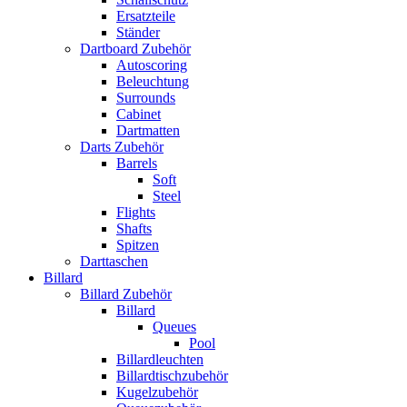
Ersatzteile
Ständer
Dartboard Zubehör
Autoscoring
Beleuchtung
Surrounds
Cabinet
Dartmatten
Darts Zubehör
Barrels
Soft
Steel
Flights
Shafts
Spitzen
Darttaschen
Billard
Billard Zubehör
Billard
Queues
Pool
Billardleuchten
Billardtischzubehör
Kugelzubehör