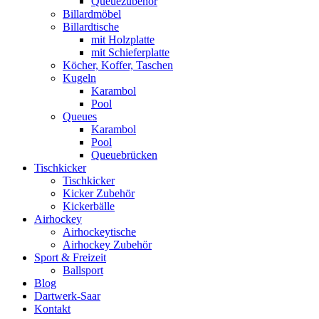
Queuezubehör
Billardmöbel
Billardtische
mit Holzplatte
mit Schieferplatte
Köcher, Koffer, Taschen
Kugeln
Karambol
Pool
Queues
Karambol
Pool
Queuebrücken
Tischkicker
Tischkicker
Kicker Zubehör
Kickerbälle
Airhockey
Airhockeytische
Airhockey Zubehör
Sport & Freizeit
Ballsport
Blog
Dartwerk-Saar
Kontakt