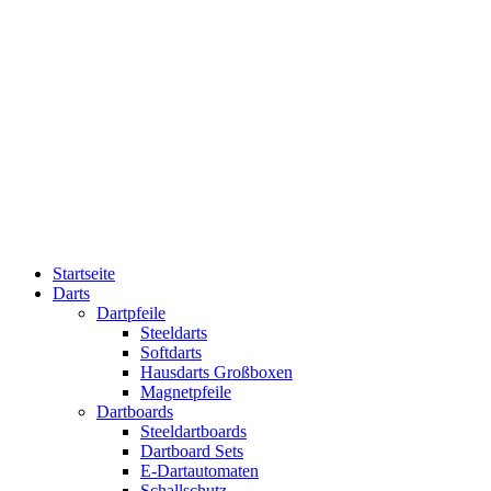
Startseite
Darts
Dartpfeile
Steeldarts
Softdarts
Hausdarts Großboxen
Magnetpfeile
Dartboards
Steeldartboards
Dartboard Sets
E-Dartautomaten
Schallschutz