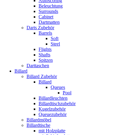
Autoscoring
Beleuchtung
Surrounds
Cabinet
Dartmatten
Darts Zubehör
Barrels
Soft
Steel
Flights
Shafts
Spitzen
Darttaschen
Billard
Billard Zubehör
Billard
Queues
Pool
Billardleuchten
Billardtischzubehör
Kugelzubehör
Queuezubehör
Billardmöbel
Billardtische
mit Holzplatte