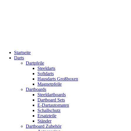
Startseite
Darts
Dartpfeile
Steeldarts
Softdarts
Hausdarts Großboxen
Magnetpfeile
Dartboards
Steeldartboards
Dartboard Sets
E-Dartautomaten
Schallschutz
Ersatzteile
Ständer
Dartboard Zubehör