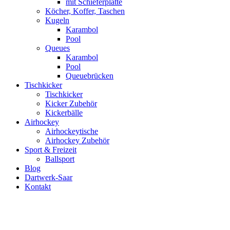
mit Schieferplatte
Köcher, Koffer, Taschen
Kugeln
Karambol
Pool
Queues
Karambol
Pool
Queuebrücken
Tischkicker
Tischkicker
Kicker Zubehör
Kickerbälle
Airhockey
Airhockeytische
Airhockey Zubehör
Sport & Freizeit
Ballsport
Blog
Dartwerk-Saar
Kontakt