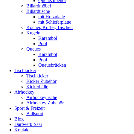
Queuezubehör
Billardmöbel
Billardtische
mit Holzplatte
mit Schieferplatte
Köcher, Koffer, Taschen
Kugeln
Karambol
Pool
Queues
Karambol
Pool
Queuebrücken
Tischkicker
Tischkicker
Kicker Zubehör
Kickerbälle
Airhockey
Airhockeytische
Airhockey Zubehör
Sport & Freizeit
Ballsport
Blog
Dartwerk-Saar
Kontakt