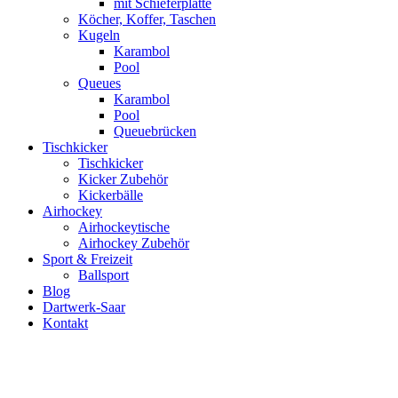
mit Schieferplatte
Köcher, Koffer, Taschen
Kugeln
Karambol
Pool
Queues
Karambol
Pool
Queuebrücken
Tischkicker
Tischkicker
Kicker Zubehör
Kickerbälle
Airhockey
Airhockeytische
Airhockey Zubehör
Sport & Freizeit
Ballsport
Blog
Dartwerk-Saar
Kontakt