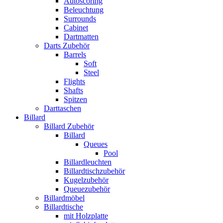
Autoscoring
Beleuchtung
Surrounds
Cabinet
Dartmatten
Darts Zubehör
Barrels
Soft
Steel
Flights
Shafts
Spitzen
Darttaschen
Billard
Billard Zubehör
Billard
Queues
Pool
Billardleuchten
Billardtischzubehör
Kugelzubehör
Queuezubehör
Billardmöbel
Billardtische
mit Holzplatte