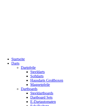
Startseite
Darts
Dartpfeile
Steeldarts
Softdarts
Hausdarts Großboxen
Magnetpfeile
Dartboards
Steeldartboards
Dartboard Sets
E-Dartautomaten
Schallschutz