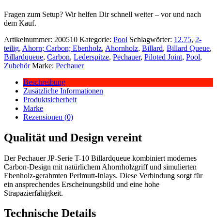
Fragen zum Setup? Wir helfen Dir schnell weiter – vor und nach
dem Kauf.
Artikelnummer:
200510
Kategorie:
Pool
Schlagwörter:
12.75
,
2-
teilig
,
Ahorn; Carbon; Ebenholz
,
Ahornholz
,
Billard
,
Billard Queue
,
Billardqueue
,
Carbon
,
Lederspitze
,
Pechauer
,
Piloted Joint
,
Pool
,
Zubehör
Marke:
Pechauer
Beschreibung
Zusätzliche Informationen
Produktsicherheit
Marke
Rezensionen (0)
Qualität und Design vereint
Der Pechauer JP-Serie T-10 Billardqueue kombiniert modernes
Carbon-Design mit natürlichem Ahornholzgriff und simulierten
Ebenholz-gerahmten Perlmutt-Inlays. Diese Verbindung sorgt für
ein ansprechendes Erscheinungsbild und eine hohe
Strapazierfähigkeit.
Technische Details