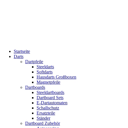
Startseite
Darts
Dartpfeile
Steeldarts
Softdarts
Hausdarts Großboxen
Magnetpfeile
Dartboards
Steeldartboards
Dartboard Sets
E-Dartautomaten
Schallschutz
Ersatzteile
Ständer
Dartboard Zubehör