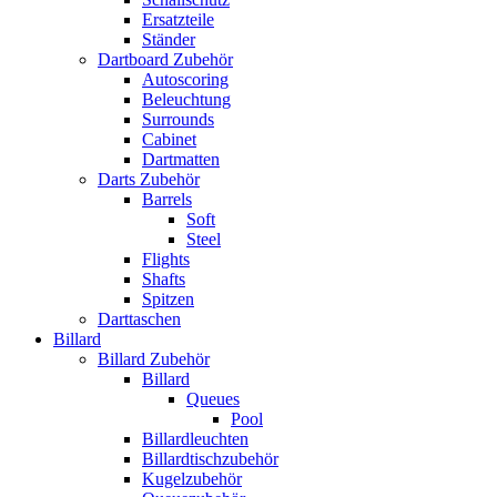
Ersatzteile
Ständer
Dartboard Zubehör
Autoscoring
Beleuchtung
Surrounds
Cabinet
Dartmatten
Darts Zubehör
Barrels
Soft
Steel
Flights
Shafts
Spitzen
Darttaschen
Billard
Billard Zubehör
Billard
Queues
Pool
Billardleuchten
Billardtischzubehör
Kugelzubehör