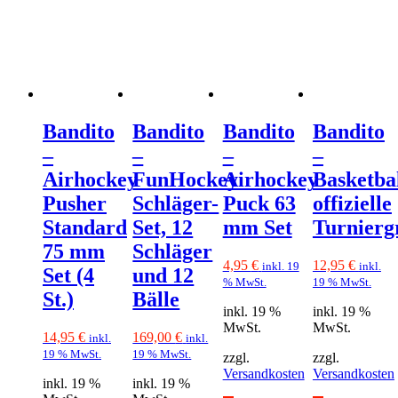
Bandito
Bandito
Bandito
Bandito
–
–
–
–
Airhockey
FunHockey
Airhockey
Basketba
Pusher
Schläger-
Puck 63
offizielle
Standard
Set, 12
mm Set
Turnierg
75 mm
Schläger
4,95
€
12,95
€
inkl. 19
inkl.
Set (4
und 12
% MwSt.
19 % MwSt.
St.)
Bälle
inkl. 19 %
inkl. 19 %
MwSt.
MwSt.
14,95
€
169,00
€
inkl.
inkl.
19 % MwSt.
19 % MwSt.
zzgl.
zzgl.
Versandkosten
Versandkosten
inkl. 19 %
inkl. 19 %