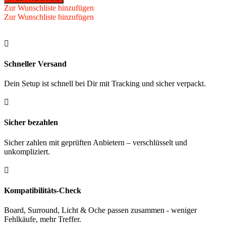
Queue
Zur Wunschliste hinzufügen
R-
Zur Wunschliste hinzufügen
3
maple
Menge

Schneller Versand
Dein Setup ist schnell bei Dir mit Tracking und sicher verpackt.

Sicher bezahlen
Sicher zahlen mit geprüften Anbietern – verschlüsselt und
unkompliziert.

Kompatibilitäts-Check
Board, Surround, Licht & Oche passen zusammen - weniger
Fehlkäufe, mehr Treffer.