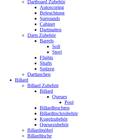
Dartboard Zubehör
Autoscoring
Beleuchtung
Surrounds
Cabinet
Dartmatten
Darts Zubehör
Barrels
Soft
Steel
Flights
Shafts
Spitzen
Darttaschen
Billard
Billard Zubehör
Billard
Queues
Pool
Billardleuchten
Billardtischzubehör
Kugelzubehör
Queuezubehör
Billardmöbel
Billardtische