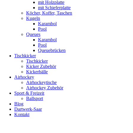
mit Holzplatte
mit Schieferplatte
Köcher, Koffer, Taschen
Kugeln
Karambol
Pool
Queues
Karambol
Pool
Queuebrücken
Tischkicker
Tischkicker
Kicker Zubehör
Kickerbälle
Airhockey
Airhockeytische
Airhockey Zubehör
Sport & Freizeit
Ballsport
Blog
Dartwerk-Saar
Kontakt