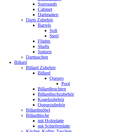
Surrounds
Cabinet
Dartmatten
Darts Zubehör
Barrels
Soft
Steel
Flights
Shafts
Spitzen
Darttaschen
Billard
Billard Zubehör
Billard
Queues
Pool
Billardleuchten
Billardtischzubehör
Kugelzubehör
Queuezubehör
Billardmöbel
Billardtische
mit Holzplatte
mit Schieferplatte
Köcher, Koffer, Taschen