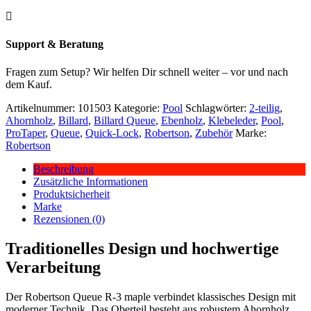

Support & Beratung
Fragen zum Setup? Wir helfen Dir schnell weiter – vor und nach
dem Kauf.
Artikelnummer:
101503
Kategorie:
Pool
Schlagwörter:
2-teilig
,
Ahornholz
,
Billard
,
Billard Queue
,
Ebenholz
,
Klebeleder
,
Pool
,
ProTaper
,
Queue
,
Quick-Lock
,
Robertson
,
Zubehör
Marke:
Robertson
Beschreibung
Zusätzliche Informationen
Produktsicherheit
Marke
Rezensionen (0)
Traditionelles Design und hochwertige
Verarbeitung
Der Robertson Queue R-3 maple verbindet klassisches Design mit
moderner Technik. Das Oberteil besteht aus robustem Ahornholz