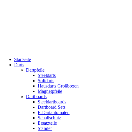
Startseite
Darts
Dartpfeile
Steeldarts
Softdarts
Hausdarts Großboxen
Magnetpfeile
Dartboards
Steeldartboards
Dartboard Sets
E-Dartautomaten
Schallschutz
Ersatzteile
Ständer