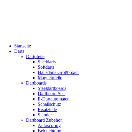
Startseite
Darts
Dartpfeile
Steeldarts
Softdarts
Hausdarts Großboxen
Magnetpfeile
Dartboards
Steeldartboards
Dartboard Sets
E-Dartautomaten
Schallschutz
Ersatzteile
Ständer
Dartboard Zubehör
Autoscoring
Beleuchtung