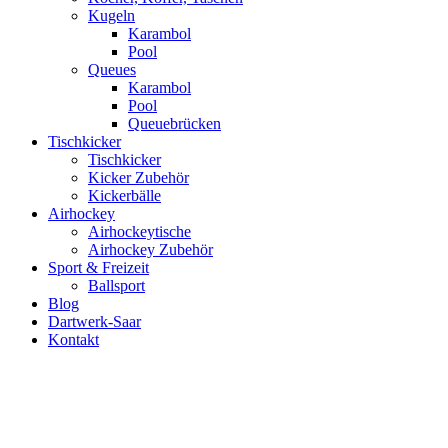
Kugeln
Karambol
Pool
Queues
Karambol
Pool
Queuebrücken
Tischkicker
Tischkicker
Kicker Zubehör
Kickerbälle
Airhockey
Airhockeytische
Airhockey Zubehör
Sport & Freizeit
Ballsport
Blog
Dartwerk-Saar
Kontakt