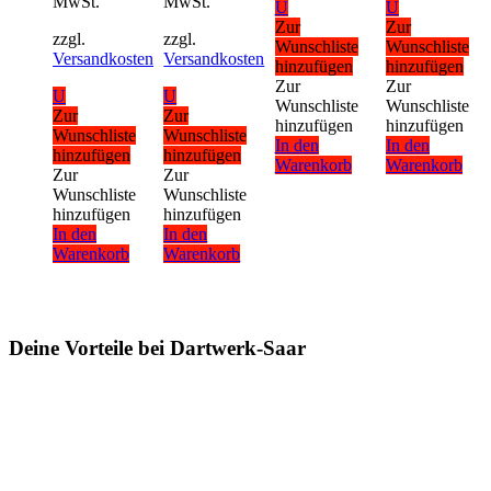
MwSt.
MwSt.
U
U
Zur
Zur
zzgl.
zzgl.
Wunschliste
Wunschliste
Versandkosten
Versandkosten
hinzufügen
hinzufügen
Zur
Zur
U
U
Wunschliste
Wunschliste
Zur
Zur
hinzufügen
hinzufügen
Wunschliste
Wunschliste
In den
In den
hinzufügen
hinzufügen
Warenkorb
Warenkorb
Zur
Zur
Wunschliste
Wunschliste
hinzufügen
hinzufügen
In den
In den
Warenkorb
Warenkorb
Deine Vorteile bei Dartwerk-Saar