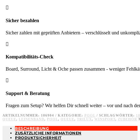

Sicher bezahlen
Sicher zahlen mit geprüften Anbietern – verschlüsselt und unkompliz

Kompatibilitäts-Check
Board, Surround, Licht & Oche passen zusammen - weniger Fehlkäu

Support & Beratung
Fragen zum Setup? Wir helfen Dir schnell weiter – vor und nach d
ARTIKELNUMMER:
106904
KATEGORIE:
POOL
SCHLAGWÖRTER:
10
QUEUE
,
LEINENBAND
,
POOL
,
QUEUE
,
TRILUX
,
WINSPORT
,
ZUBEHÖR
BESCHREIBUNG
ZUSÄTZLICHE INFORMATIONEN
PRODUKTSICHERHEIT