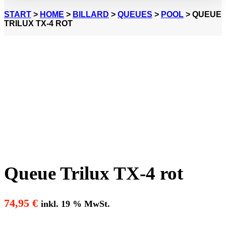
START
>
HOME
>
BILLARD
>
QUEUES
>
POOL
> QUEUE
TRILUX TX-4 ROT
Queue Trilux TX-4 rot
74,95
€
inkl. 19 % MwSt.