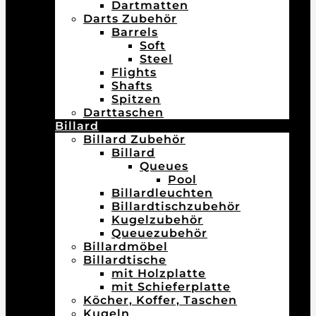
Dartmatten
Darts Zubehör
Barrels
Soft
Steel
Flights
Shafts
Spitzen
Darttaschen
Billard
Billard Zubehör
Billard
Queues
Pool
Billardleuchten
Billardtischzubehör
Kugelzubehör
Queuezubehör
Billardmöbel
Billardtische
mit Holzplatte
mit Schieferplatte
Köcher, Koffer, Taschen
Kugeln