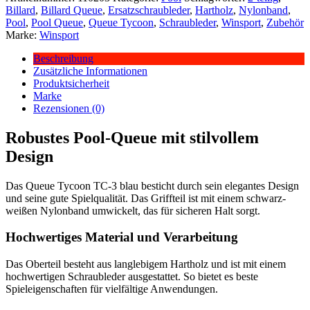
Billard
,
Billard Queue
,
Ersatzschraubleder
,
Hartholz
,
Nylonband
,
Pool
,
Pool Queue
,
Queue Tycoon
,
Schraubleder
,
Winsport
,
Zubehör
Marke:
Winsport
Beschreibung
Zusätzliche Informationen
Produktsicherheit
Marke
Rezensionen (0)
Robustes Pool-Queue mit stilvollem
Design
Das Queue Tycoon TC-3 blau besticht durch sein elegantes Design
und seine gute Spielqualität. Das Griffteil ist mit einem schwarz-
weißen Nylonband umwickelt, das für sicheren Halt sorgt.
Hochwertiges Material und Verarbeitung
Das Oberteil besteht aus langlebigem Hartholz und ist mit einem
hochwertigen Schraubleder ausgestattet. So bietet es beste
Spieleigenschaften für vielfältige Anwendungen.