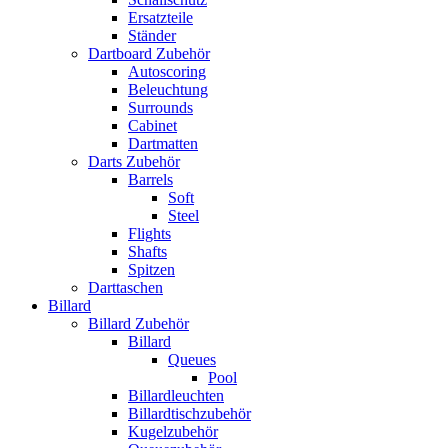
Ersatzteile
Ständer
Dartboard Zubehör
Autoscoring
Beleuchtung
Surrounds
Cabinet
Dartmatten
Darts Zubehör
Barrels
Soft
Steel
Flights
Shafts
Spitzen
Darttaschen
Billard
Billard Zubehör
Billard
Queues
Pool
Billardleuchten
Billardtischzubehör
Kugelzubehör