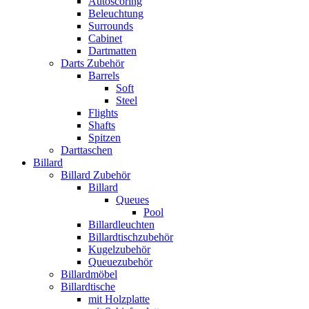
Autoscoring
Beleuchtung
Surrounds
Cabinet
Dartmatten
Darts Zubehör
Barrels
Soft
Steel
Flights
Shafts
Spitzen
Darttaschen
Billard
Billard Zubehör
Billard
Queues
Pool
Billardleuchten
Billardtischzubehör
Kugelzubehör
Queuezubehör
Billardmöbel
Billardtische
mit Holzplatte