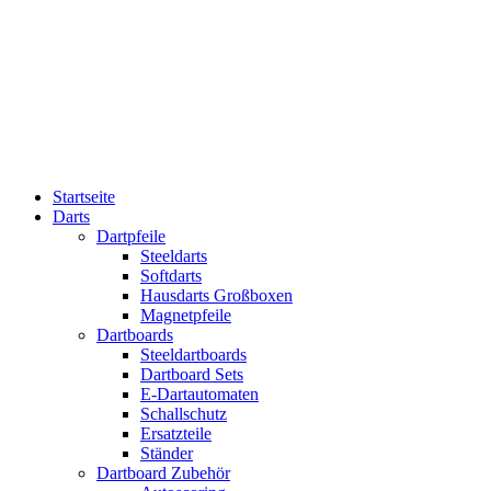
Startseite
Darts
Dartpfeile
Steeldarts
Softdarts
Hausdarts Großboxen
Magnetpfeile
Dartboards
Steeldartboards
Dartboard Sets
E-Dartautomaten
Schallschutz
Ersatzteile
Ständer
Dartboard Zubehör