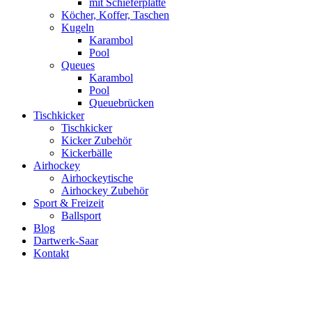
mit Schieferplatte
Köcher, Koffer, Taschen
Kugeln
Karambol
Pool
Queues
Karambol
Pool
Queuebrücken
Tischkicker
Tischkicker
Kicker Zubehör
Kickerbälle
Airhockey
Airhockeytische
Airhockey Zubehör
Sport & Freizeit
Ballsport
Blog
Dartwerk-Saar
Kontakt