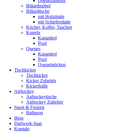
Queuezubehör
Billardmöbel
Billardtische
mit Holzplatte
mit Schieferplatte
Köcher, Koffer, Taschen
Kugeln
Karambol
Pool
Queues
Karambol
Pool
Queuebrücken
Tischkicker
Tischkicker
Kicker Zubehör
Kickerbälle
Airhockey
Airhockeytische
Airhockey Zubehör
Sport & Freizeit
Ballsport
Blog
Dartwerk-Saar
Kontakt