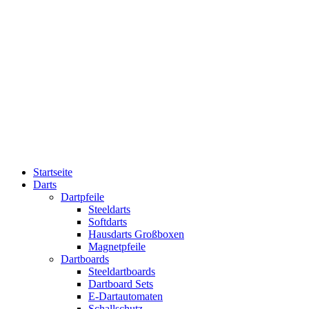
Startseite
Darts
Dartpfeile
Steeldarts
Softdarts
Hausdarts Großboxen
Magnetpfeile
Dartboards
Steeldartboards
Dartboard Sets
E-Dartautomaten
Schallschutz