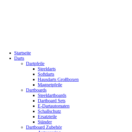
Startseite
Darts
Dartpfeile
Steeldarts
Softdarts
Hausdarts Großboxen
Magnetpfeile
Dartboards
Steeldartboards
Dartboard Sets
E-Dartautomaten
Schallschutz
Ersatzteile
Ständer
Dartboard Zubehör