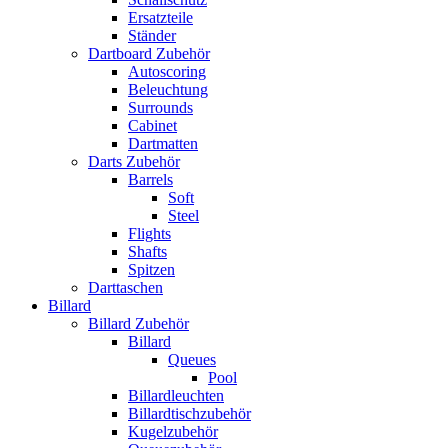
Ersatzteile
Ständer
Dartboard Zubehör
Autoscoring
Beleuchtung
Surrounds
Cabinet
Dartmatten
Darts Zubehör
Barrels
Soft
Steel
Flights
Shafts
Spitzen
Darttaschen
Billard
Billard Zubehör
Billard
Queues
Pool
Billardleuchten
Billardtischzubehör
Kugelzubehör