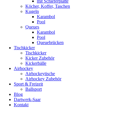
mit Schieferplatte
Köcher, Koffer, Taschen
Kugeln
Karambol
Pool
Queues
Karambol
Pool
Queuebrücken
Tischkicker
Tischkicker
Kicker Zubehör
Kickerbälle
Airhockey
Airhockeytische
Airhockey Zubehör
Sport & Freizeit
Ballsport
Blog
Dartwerk-Saar
Kontakt