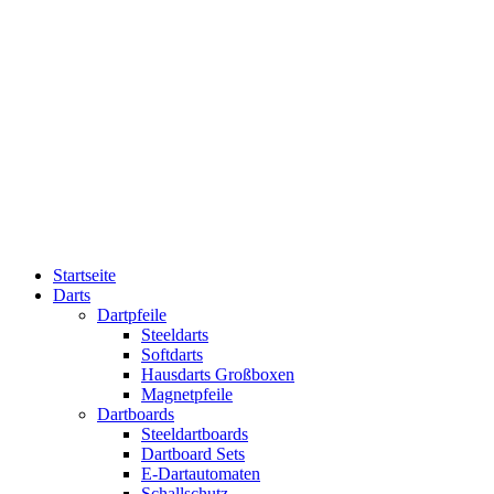
Startseite
Darts
Dartpfeile
Steeldarts
Softdarts
Hausdarts Großboxen
Magnetpfeile
Dartboards
Steeldartboards
Dartboard Sets
E-Dartautomaten
Schallschutz