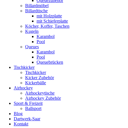
Queuezubehör
Billardmöbel
Billardtische
mit Holzplatte
mit Schieferplatte
Köcher, Koffer, Taschen
Kugeln
Karambol
Pool
Queues
Karambol
Pool
Queuebrücken
Tischkicker
Tischkicker
Kicker Zubehör
Kickerbälle
Airhockey
Airhockeytische
Airhockey Zubehör
Sport & Freizeit
Ballsport
Blog
Dartwerk-Saar
Kontakt