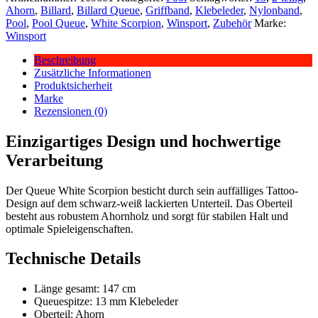
Ahorn
,
Billard
,
Billard Queue
,
Griffband
,
Klebeleder
,
Nylonband
,
Pool
,
Pool Queue
,
White Scorpion
,
Winsport
,
Zubehör
Marke:
Winsport
Beschreibung
Zusätzliche Informationen
Produktsicherheit
Marke
Rezensionen (0)
Einzigartiges Design und hochwertige
Verarbeitung
Der Queue White Scorpion besticht durch sein auffälliges Tattoo-
Design auf dem schwarz-weiß lackierten Unterteil. Das Oberteil
besteht aus robustem Ahornholz und sorgt für stabilen Halt und
optimale Spieleigenschaften.
Technische Details
Länge gesamt: 147 cm
Queuespitze: 13 mm Klebeleder
Oberteil: Ahorn