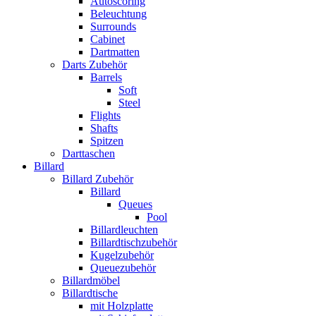
Autoscoring
Beleuchtung
Surrounds
Cabinet
Dartmatten
Darts Zubehör
Barrels
Soft
Steel
Flights
Shafts
Spitzen
Darttaschen
Billard
Billard Zubehör
Billard
Queues
Pool
Billardleuchten
Billardtischzubehör
Kugelzubehör
Queuezubehör
Billardmöbel
Billardtische
mit Holzplatte