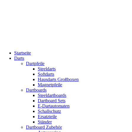
Startseite
Darts
Dartpfeile
Steeldarts
Softdarts
Hausdarts Großboxen
Magnetpfeile
Dartboards
Steeldartboards
Dartboard Sets
E-Dartautomaten
Schallschutz
Ersatzteile
Ständer
Dartboard Zubehör