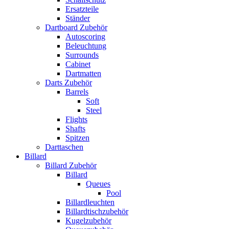
Ersatzteile
Ständer
Dartboard Zubehör
Autoscoring
Beleuchtung
Surrounds
Cabinet
Dartmatten
Darts Zubehör
Barrels
Soft
Steel
Flights
Shafts
Spitzen
Darttaschen
Billard
Billard Zubehör
Billard
Queues
Pool
Billardleuchten
Billardtischzubehör
Kugelzubehör