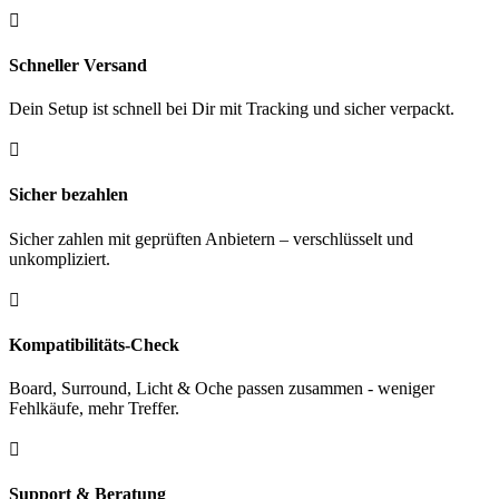
80%

Tungsten
16
gr.
Schneller Versand
Menge
Dein Setup ist schnell bei Dir mit Tracking und sicher verpackt.

Sicher bezahlen
Sicher zahlen mit geprüften Anbietern – verschlüsselt und
unkompliziert.

Kompatibilitäts-Check
Board, Surround, Licht & Oche passen zusammen - weniger
Fehlkäufe, mehr Treffer.

Support & Beratung