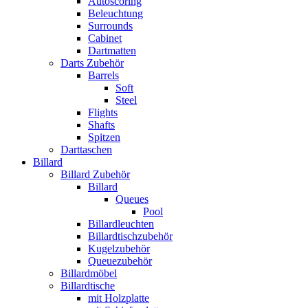
Autoscoring
Beleuchtung
Surrounds
Cabinet
Dartmatten
Darts Zubehör
Barrels
Soft
Steel
Flights
Shafts
Spitzen
Darttaschen
Billard
Billard Zubehör
Billard
Queues
Pool
Billardleuchten
Billardtischzubehör
Kugelzubehör
Queuezubehör
Billardmöbel
Billardtische
mit Holzplatte