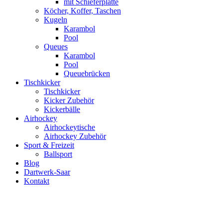
mit Schieferplatte
Köcher, Koffer, Taschen
Kugeln
Karambol
Pool
Queues
Karambol
Pool
Queuebrücken
Tischkicker
Tischkicker
Kicker Zubehör
Kickerbälle
Airhockey
Airhockeytische
Airhockey Zubehör
Sport & Freizeit
Ballsport
Blog
Dartwerk-Saar
Kontakt