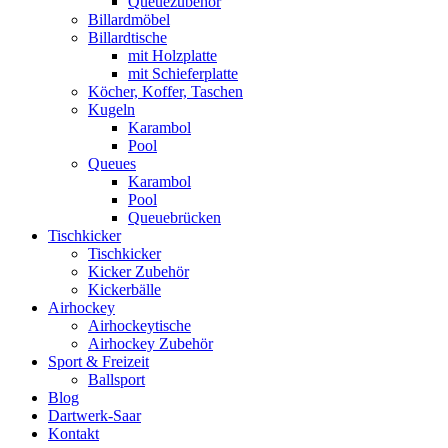
Queuezubehör
Billardmöbel
Billardtische
mit Holzplatte
mit Schieferplatte
Köcher, Koffer, Taschen
Kugeln
Karambol
Pool
Queues
Karambol
Pool
Queuebrücken
Tischkicker
Tischkicker
Kicker Zubehör
Kickerbälle
Airhockey
Airhockeytische
Airhockey Zubehör
Sport & Freizeit
Ballsport
Blog
Dartwerk-Saar
Kontakt