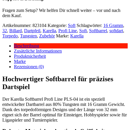
Fragen zum Setup? Wir helfen Dir schnell weiter – vor und nach
dem Kauf.
Artikelnummer:
823104
Kategorie:
Soft
Schlagwörter:
16 Gramm
,
32
,
Billard
,
Dartpfeil
,
Karella
,
Profi Line
,
Soft
,
Softbarrel
,
softdart
,
Torpedo
,
Tungsten
,
Zubehör
Marke:
Karella
Beschreibung
Zusätzliche Informationen
Produktsicherheit
Marke
Rezensionen (0)
Hochwertiger Softbarrel für präzises
Dartspiel
Der Karella Softbarrel Profi Line PLS-04 ist ein speziell
entwickelter Dartbarrel aus 80% Tungsten mit 16 Gramm Gewicht.
Dank des torpedoförmigen Designs und der Länge von 32 mm
eignet sich der Barrel optimal für Einsteiger, Hobbyspieler sowie für
Ligaspieler und Turnierspieler.