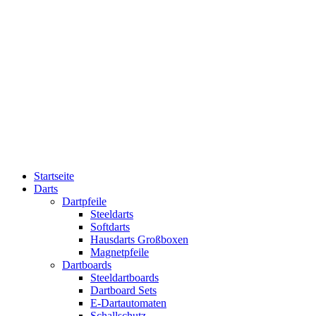
Startseite
Darts
Dartpfeile
Steeldarts
Softdarts
Hausdarts Großboxen
Magnetpfeile
Dartboards
Steeldartboards
Dartboard Sets
E-Dartautomaten
Schallschutz