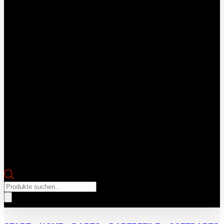
Products
search