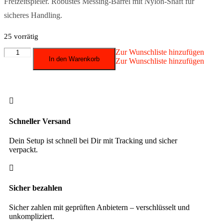
Freizeitspieler. Robustes Messing-Barrel mit Nylon-Shaft für
sicheres Handling.
25 vorrätig
Winmau
Zur Wunschliste hinzufügen
In den Warenkorb
-
Zur Wunschliste hinzufügen
Softdart
Broadside
Brass
18

gr.
Menge
Schneller Versand
Dein Setup ist schnell bei Dir mit Tracking und sicher
verpackt.

Sicher bezahlen
Sicher zahlen mit geprüften Anbietern – verschlüsselt und
unkompliziert.