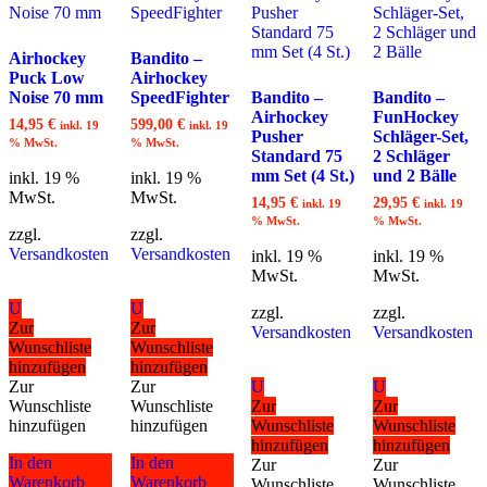
Airhockey
Bandito –
Puck Low
Airhockey
Noise 70 mm
SpeedFighter
Bandito –
Bandito –
Airhockey
FunHockey
14,95
€
599,00
€
inkl. 19
inkl. 19
Pusher
Schläger-Set,
% MwSt.
% MwSt.
Standard 75
2 Schläger
mm Set (4 St.)
und 2 Bälle
inkl. 19 %
inkl. 19 %
MwSt.
MwSt.
14,95
€
29,95
€
inkl. 19
inkl. 19
% MwSt.
% MwSt.
zzgl.
zzgl.
Versandkosten
Versandkosten
inkl. 19 %
inkl. 19 %
MwSt.
MwSt.
U
U
zzgl.
zzgl.
Zur
Zur
Versandkosten
Versandkosten
Wunschliste
Wunschliste
hinzufügen
hinzufügen
Zur
Zur
U
U
Wunschliste
Wunschliste
Zur
Zur
hinzufügen
hinzufügen
Wunschliste
Wunschliste
hinzufügen
hinzufügen
In den
In den
Zur
Zur
Warenkorb
Warenkorb
Wunschliste
Wunschliste