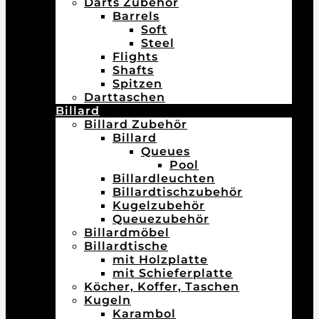
Darts Zubehör
Barrels
Soft
Steel
Flights
Shafts
Spitzen
Darttaschen
Billard
Billard Zubehör
Billard
Queues
Pool
Billardleuchten
Billardtischzubehör
Kugelzubehör
Queuezubehör
Billardmöbel
Billardtische
mit Holzplatte
mit Schieferplatte
Köcher, Koffer, Taschen
Kugeln
Karambol