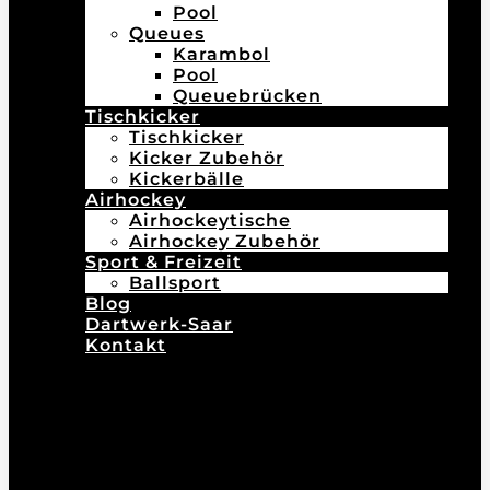
Pool
Queues
Karambol
Pool
Queuebrücken
Tischkicker
Tischkicker
Kicker Zubehör
Kickerbälle
Airhockey
Airhockeytische
Airhockey Zubehör
Sport & Freizeit
Ballsport
Blog
Dartwerk-Saar
Kontakt