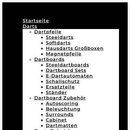
Startseite
Darts
Dartpfeile
Steeldarts
Softdarts
Hausdarts Großboxen
Magnetpfeile
Dartboards
Steeldartboards
Dartboard Sets
E-Dartautomaten
Schallschutz
Ersatzteile
Ständer
Dartboard Zubehör
Autoscoring
Beleuchtung
Surrounds
Cabinet
Dartmatten