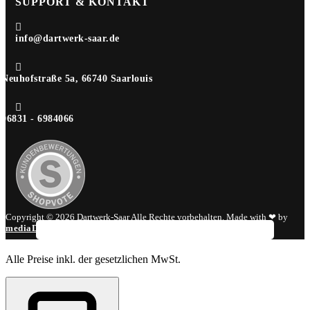
SUPPORT & KONTAKT

info@dartwerk-saar.de

Neuhofstraße 5a, 66740 Saarlouis

06831 - 6984066
Copyright © 2026 Dartwerk-Saar Alle Rechte vorbehalten. Made with ❤ by
mediaDIV
.
Alle Preise inkl. der gesetzlichen MwSt.