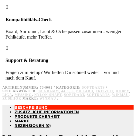

Kompatibilitäts-Check
Board, Surround, Licht & Oche passen zusammen - weniger
Fehlkäufe, mehr Treffer.

Support & Beratung
Fragen zum Setup? Wir helfen Dir schnell weiter – vor und
nach dem Kauf.
ARTIKELNUMMER:
734001
KATEGORIE:
SOFTDARTS
SCHLAGWÖRTER:
18 GRAMM
,
44.5; 6
,
BILLARD
,
FREIZEIT
,
HOBBY
,
LIGA
,
MESSING
,
NYLON SHAFT
,
SOFTDART
,
SOFTDARTS
,
WINMAU
,
ZUBEHÖR
MARKE:
WINMAU
BESCHREIBUNG
ZUSÄTZLICHE INFORMATIONEN
PRODUKTSICHERHEIT
MARKE
REZENSIONEN (0)