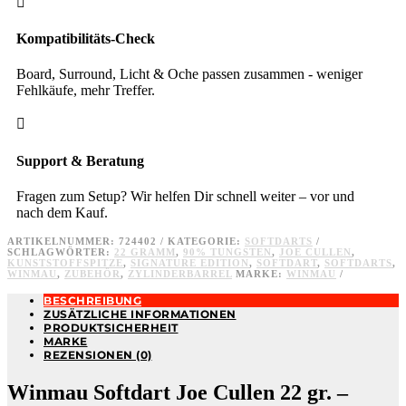

Kompatibilitäts-Check
Board, Surround, Licht & Oche passen zusammen - weniger
Fehlkäufe, mehr Treffer.

Support & Beratung
Fragen zum Setup? Wir helfen Dir schnell weiter – vor und
nach dem Kauf.
ARTIKELNUMMER:
724402
KATEGORIE:
SOFTDARTS
SCHLAGWÖRTER:
22 GRAMM
,
90% TUNGSTEN
,
JOE CULLEN
,
KUNSTSTOFFSPITZE
,
SIGNATURE EDITION
,
SOFTDART
,
SOFTDARTS
,
WINMAU
,
ZUBEHÖR
,
ZYLINDERBARREL
MARKE:
WINMAU
BESCHREIBUNG
ZUSÄTZLICHE INFORMATIONEN
PRODUKTSICHERHEIT
MARKE
REZENSIONEN (0)
Winmau Softdart Joe Cullen 22 gr. –