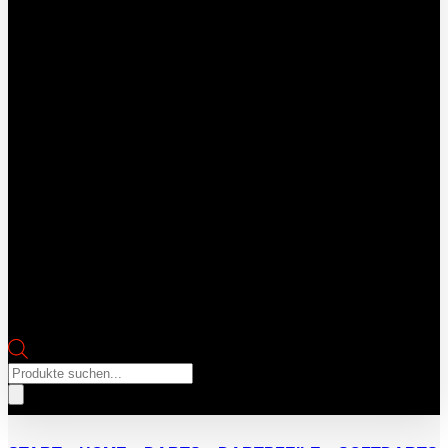
Products
search