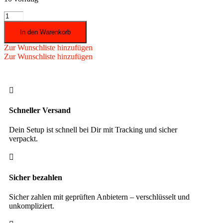
Winmau
-
In den Warenkorb
Softdart
Joe
Zur Wunschliste hinzufügen
Cullen
Zur Wunschliste hinzufügen
22
gr.
Menge

Schneller Versand
Dein Setup ist schnell bei Dir mit Tracking und sicher
verpackt.

Sicher bezahlen
Sicher zahlen mit geprüften Anbietern – verschlüsselt und
unkompliziert.