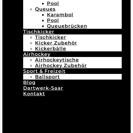
Pool
Queues
Karambol
Pool
Queuebrücken
Tischkicker
Tischkicker
Kicker Zubehör
Kickerbälle
Airhockey
Airhockeytische
Airhockey Zubehör
Sport & Freizeit
Ballsport
Blog
Dartwerk-Saar
Kontakt