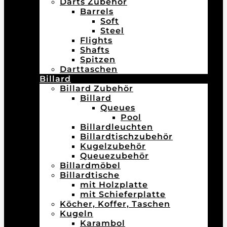
Darts Zubehör
Barrels
Soft
Steel
Flights
Shafts
Spitzen
Darttaschen
Billard
Billard Zubehör
Billard
Queues
Pool
Billardleuchten
Billardtischzubehör
Kugelzubehör
Queuezubehör
Billardmöbel
Billardtische
mit Holzplatte
mit Schieferplatte
Köcher, Koffer, Taschen
Kugeln
Karambol