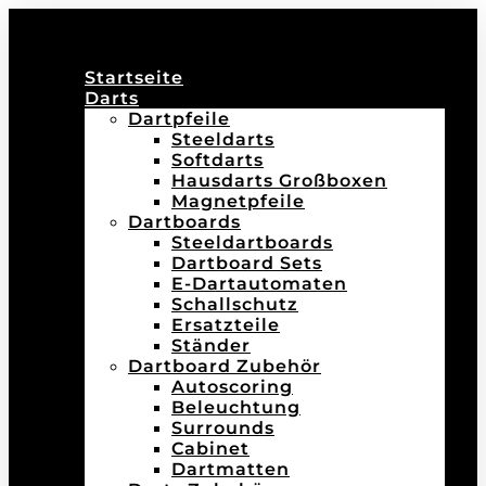
Startseite
Darts
Dartpfeile
Steeldarts
Softdarts
Hausdarts Großboxen
Magnetpfeile
Dartboards
Steeldartboards
Dartboard Sets
E-Dartautomaten
Schallschutz
Ersatzteile
Ständer
Dartboard Zubehör
Autoscoring
Beleuchtung
Surrounds
Cabinet
Dartmatten