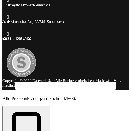

info@dartwerk-saar.de

Neuhofstraße 5a, 66740 Saarlouis

06831 - 6984066
Copyright © 2026 Dartwerk-Saar Alle Rechte vorbehalten. Made with ❤ by
mediaDIV
.
Alle Preise inkl. der gesetzlichen MwSt.