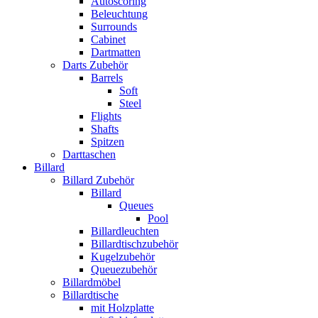
Autoscoring
Beleuchtung
Surrounds
Cabinet
Dartmatten
Darts Zubehör
Barrels
Soft
Steel
Flights
Shafts
Spitzen
Darttaschen
Billard
Billard Zubehör
Billard
Queues
Pool
Billardleuchten
Billardtischzubehör
Kugelzubehör
Queuezubehör
Billardmöbel
Billardtische
mit Holzplatte