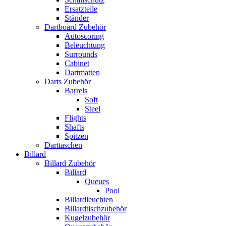
Ersatzteile
Ständer
Dartboard Zubehör
Autoscoring
Beleuchtung
Surrounds
Cabinet
Dartmatten
Darts Zubehör
Barrels
Soft
Steel
Flights
Shafts
Spitzen
Darttaschen
Billard
Billard Zubehör
Billard
Queues
Pool
Billardleuchten
Billardtischzubehör
Kugelzubehör