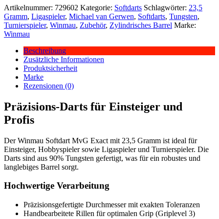
Artikelnummer:
729602
Kategorie:
Softdarts
Schlagwörter:
23,5
Gramm
,
Ligaspieler
,
Michael van Gerwen
,
Softdarts
,
Tungsten
,
Turnierspieler
,
Winmau
,
Zubehör
,
Zylindrisches Barrel
Marke:
Winmau
Beschreibung
Zusätzliche Informationen
Produktsicherheit
Marke
Rezensionen (0)
Präzisions-Darts für Einsteiger und
Profis
Der Winmau Softdart MvG Exact mit 23,5 Gramm ist ideal für
Einsteiger, Hobbyspieler sowie Ligaspieler und Turnierspieler. Die
Darts sind aus 90% Tungsten gefertigt, was für ein robustes und
langlebiges Barrel sorgt.
Hochwertige Verarbeitung
Präzisionsgefertigte Durchmesser mit exakten Toleranzen
Handbearbeitete Rillen für optimalen Grip (Griplevel 3)