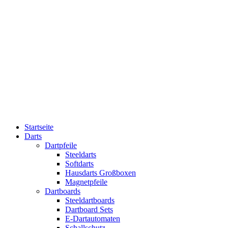
Startseite
Darts
Dartpfeile
Steeldarts
Softdarts
Hausdarts Großboxen
Magnetpfeile
Dartboards
Steeldartboards
Dartboard Sets
E-Dartautomaten
Schallschutz