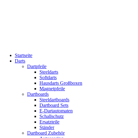
Startseite
Darts
Dartpfeile
Steeldarts
Softdarts
Hausdarts Großboxen
Magnetpfeile
Dartboards
Steeldartboards
Dartboard Sets
E-Dartautomaten
Schallschutz
Ersatzteile
Ständer
Dartboard Zubehör