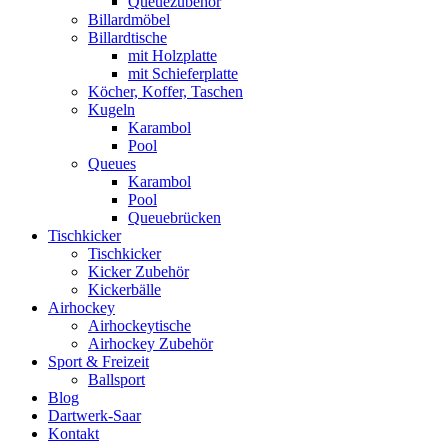
Queuezubehör
Billardmöbel
Billardtische
mit Holzplatte
mit Schieferplatte
Köcher, Koffer, Taschen
Kugeln
Karambol
Pool
Queues
Karambol
Pool
Queuebrücken
Tischkicker
Tischkicker
Kicker Zubehör
Kickerbälle
Airhockey
Airhockeytische
Airhockey Zubehör
Sport & Freizeit
Ballsport
Blog
Dartwerk-Saar
Kontakt