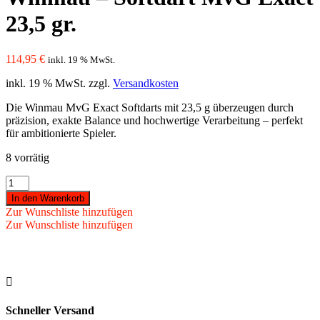
23,5 gr.
114,95
€
inkl. 19 % MwSt.
inkl. 19 % MwSt.
zzgl.
Versandkosten
Die Winmau MvG Exact Softdarts mit 23,5 g überzeugen durch
präzision, exakte Balance und hochwertige Verarbeitung – perfekt
für ambitionierte Spieler.
8 vorrätig
Winmau
-
In den Warenkorb
Softdart
Zur Wunschliste hinzufügen
MvG
Zur Wunschliste hinzufügen
Exact
23,5
gr.
Menge

Schneller Versand