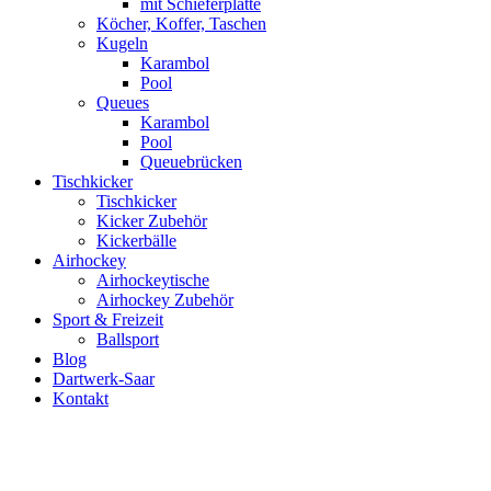
mit Schieferplatte
Köcher, Koffer, Taschen
Kugeln
Karambol
Pool
Queues
Karambol
Pool
Queuebrücken
Tischkicker
Tischkicker
Kicker Zubehör
Kickerbälle
Airhockey
Airhockeytische
Airhockey Zubehör
Sport & Freizeit
Ballsport
Blog
Dartwerk-Saar
Kontakt