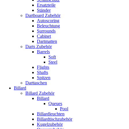
Ersatzteile
Ständer
Dartboard Zubehör
Autoscoring
Beleuchtung
Surrounds
Cabinet
Dartmatten
Darts Zubehör
Barrels
Soft
Steel
Flights
Shafts
Spitzen
Darttaschen
Billard
Billard Zubehör
Billard
Queues
Pool
Billardleuchten
Billardtischzubehör
Kugelzubehör