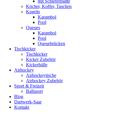
mit Schieferplatte
Köcher, Koffer, Taschen
Kugeln
Karambol
Pool
Queues
Karambol
Pool
Queuebrücken
Tischkicker
Tischkicker
Kicker Zubehör
Kickerbälle
Airhockey
Airhockeytische
Airhockey Zubehör
Sport & Freizeit
Ballsport
Blog
Dartwerk-Saar
Kontakt