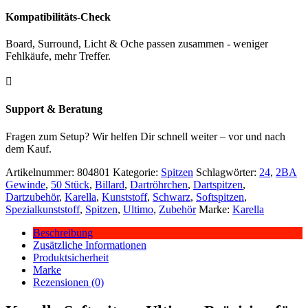
Kompatibilitäts-Check
Board, Surround, Licht & Oche passen zusammen - weniger
Fehlkäufe, mehr Treffer.

Support & Beratung
Fragen zum Setup? Wir helfen Dir schnell weiter – vor und nach
dem Kauf.
Artikelnummer:
804801
Kategorie:
Spitzen
Schlagwörter:
24
,
2BA
Gewinde
,
50 Stück
,
Billard
,
Dartröhrchen
,
Dartspitzen
,
Dartzubehör
,
Karella
,
Kunststoff
,
Schwarz
,
Softspitzen
,
Spezialkunststoff
,
Spitzen
,
Ultimo
,
Zubehör
Marke:
Karella
Beschreibung
Zusätzliche Informationen
Produktsicherheit
Marke
Rezensionen (0)