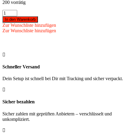
200 vorrätig
Karella
-
In den Warenkorb
Softspitzen
Zur Wunschliste hinzufügen
Ultimo
Zur Wunschliste hinzufügen
50
St.
im
Dartröhrchen

2BA
Gewinde
Menge
Schneller Versand
Dein Setup ist schnell bei Dir mit Tracking und sicher verpackt.

Sicher bezahlen
Sicher zahlen mit geprüften Anbietern – verschlüsselt und
unkompliziert.
