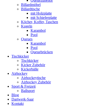
Queuezubehör
Billardmöbel
Billardtische
mit Holzplatte
mit Schieferplatte
Köcher, Koffer, Taschen
Kugeln
Karambol
Pool
Queues
Karambol
Pool
Queuebrücken
Tischkicker
Tischkicker
Kicker Zubehör
Kickerbälle
Airhockey
Airhockeytische
Airhockey Zubehör
Sport & Freizeit
Ballsport
Blog
Dartwerk-Saar
Kontakt