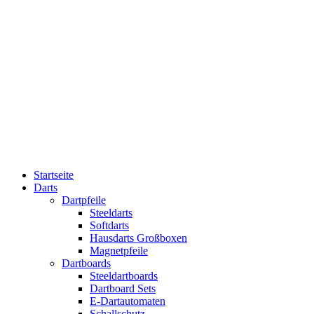
Startseite
Darts
Dartpfeile
Steeldarts
Softdarts
Hausdarts Großboxen
Magnetpfeile
Dartboards
Steeldartboards
Dartboard Sets
E-Dartautomaten
Schallschutz