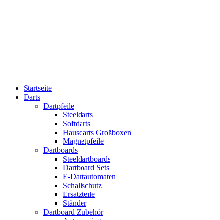
Startseite
Darts
Dartpfeile
Steeldarts
Softdarts
Hausdarts Großboxen
Magnetpfeile
Dartboards
Steeldartboards
Dartboard Sets
E-Dartautomaten
Schallschutz
Ersatzteile
Ständer
Dartboard Zubehör