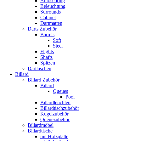
Autoscoring
Beleuchtung
Surrounds
Cabinet
Dartmatten
Darts Zubehör
Barrels
Soft
Steel
Flights
Shafts
Spitzen
Darttaschen
Billard
Billard Zubehör
Billard
Queues
Pool
Billardleuchten
Billardtischzubehör
Kugelzubehör
Queuezubehör
Billardmöbel
Billardtische
mit Holzplatte