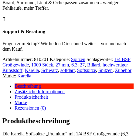
Board, Surround, Licht & Oche passen zusammen - weniger
Fehlkäufe, mehr Treffer.

Support & Beratung
Fragen zum Setup? Wir helfen Dir schnell weiter – vor und nach
dem Kauf.
Artikelnummer:
810201
Kategorie:
Spitzen
Schlagwörter:
1/4 BSF
Großgewinde
,
1000 Stück
,
27 mm
,
6.3; 27
,
Billard
,
hochwertiger
Kunststoff
,
Karella
,
Schwarz
,
softdart
,
Softspitze
,
Spitzen
,
Zubehör
Marke:
Karella
Beschreibung
Zusätzliche Informationen
Produktsicherheit
Marke
Rezensionen (0)
Produktbeschreibung
Die Karella Softspitze „Premium“ mit 1/4 BSF Großgewinde (6,3