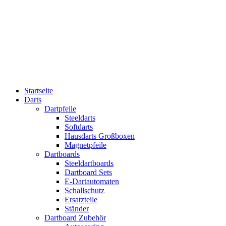
Startseite
Darts
Dartpfeile
Steeldarts
Softdarts
Hausdarts Großboxen
Magnetpfeile
Dartboards
Steeldartboards
Dartboard Sets
E-Dartautomaten
Schallschutz
Ersatzteile
Ständer
Dartboard Zubehör