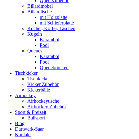
Queuezubehör
Billardmöbel
Billardtische
mit Holzplatte
mit Schieferplatte
Köcher, Koffer, Taschen
Kugeln
Karambol
Pool
Queues
Karambol
Pool
Queuebrücken
Tischkicker
Tischkicker
Kicker Zubehör
Kickerbälle
Airhockey
Airhockeytische
Airhockey Zubehör
Sport & Freizeit
Ballsport
Blog
Dartwerk-Saar
Kontakt