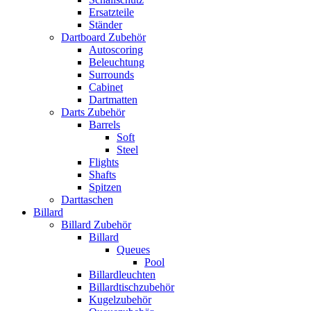
Ersatzteile
Ständer
Dartboard Zubehör
Autoscoring
Beleuchtung
Surrounds
Cabinet
Dartmatten
Darts Zubehör
Barrels
Soft
Steel
Flights
Shafts
Spitzen
Darttaschen
Billard
Billard Zubehör
Billard
Queues
Pool
Billardleuchten
Billardtischzubehör
Kugelzubehör