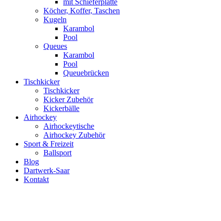
mit Schieferplatte
Köcher, Koffer, Taschen
Kugeln
Karambol
Pool
Queues
Karambol
Pool
Queuebrücken
Tischkicker
Tischkicker
Kicker Zubehör
Kickerbälle
Airhockey
Airhockeytische
Airhockey Zubehör
Sport & Freizeit
Ballsport
Blog
Dartwerk-Saar
Kontakt