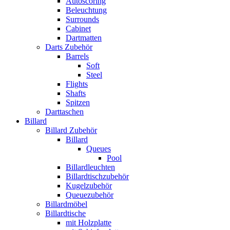
Autoscoring
Beleuchtung
Surrounds
Cabinet
Dartmatten
Darts Zubehör
Barrels
Soft
Steel
Flights
Shafts
Spitzen
Darttaschen
Billard
Billard Zubehör
Billard
Queues
Pool
Billardleuchten
Billardtischzubehör
Kugelzubehör
Queuezubehör
Billardmöbel
Billardtische
mit Holzplatte