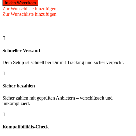
-
In den Warenkorb
Softspitze
Zur Wunschliste hinzufügen
Premium
Zur Wunschliste hinzufügen
1/4
BSF
Großgewinde
1000

St.
Menge
Schneller Versand
Dein Setup ist schnell bei Dir mit Tracking und sicher verpackt.

Sicher bezahlen
Sicher zahlen mit geprüften Anbietern – verschlüsselt und
unkompliziert.

Kompatibilitäts-Check