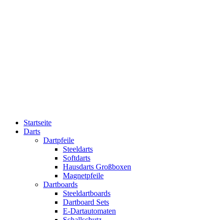
Startseite
Darts
Dartpfeile
Steeldarts
Softdarts
Hausdarts Großboxen
Magnetpfeile
Dartboards
Steeldartboards
Dartboard Sets
E-Dartautomaten
Schallschutz