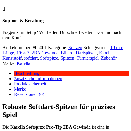

Support & Beratung
Fragen zum Setup? Wir helfen Dir schnell weiter – vor und nach
dem Kauf.
Artikelnummer:
805001
Kategorie:
Spitzen
Schlagwörter:
19 mm
Länge
,
19; 4.7
,
2BA Gewinde
,
Billard
,
Dartspitzen
,
Karella
,
Kunststoff
,
softdart
,
Softspitze
,
Spitzen
,
Turnierspiel
,
Zubehör
Marke:
Karella
Beschreibung
Zusätzliche Informationen
Produktsicherheit
Marke
Rezensionen (0)
Robuste Softdart-Spitzen für präzises
Spiel
Die
Karella Softspitze Pro-Tip 2BA Gewinde
ist eine in