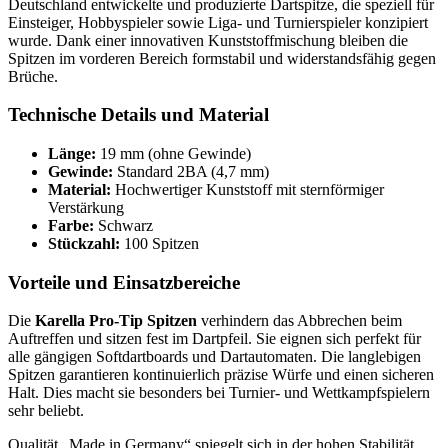
Deutschland entwickelte und produzierte Dartspitze, die speziell für
Einsteiger, Hobbyspieler sowie Liga- und Turnierspieler konzipiert
wurde. Dank einer innovativen Kunststoffmischung bleiben die
Spitzen im vorderen Bereich formstabil und widerstandsfähig gegen
Brüche.
Technische Details und Material
Länge:
19 mm (ohne Gewinde)
Gewinde:
Standard 2BA (4,7 mm)
Material:
Hochwertiger Kunststoff mit sternförmiger
Verstärkung
Farbe:
Schwarz
Stückzahl:
100 Spitzen
Vorteile und Einsatzbereiche
Die
Karella Pro-Tip Spitzen
verhindern das Abbrechen beim
Auftreffen und sitzen fest im Dartpfeil. Sie eignen sich perfekt für
alle gängigen Softdartboards und Dartautomaten. Die langlebigen
Spitzen garantieren kontinuierlich präzise Würfe und einen sicheren
Halt. Dies macht sie besonders bei Turnier- und Wettkampfspielern
sehr beliebt.
Qualität „Made in Germany“ spiegelt sich in der hohen Stabilität