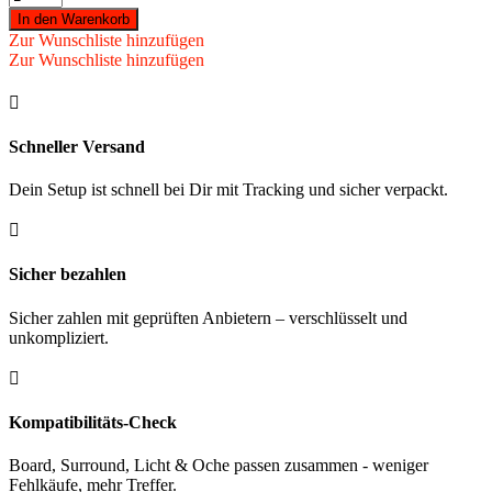
-
In den Warenkorb
Softspitze
Zur Wunschliste hinzufügen
Pro-
Zur Wunschliste hinzufügen
Tip
2BA

Gewinde
100
Schneller Versand
St.
Menge
Dein Setup ist schnell bei Dir mit Tracking und sicher verpackt.

Sicher bezahlen
Sicher zahlen mit geprüften Anbietern – verschlüsselt und
unkompliziert.

Kompatibilitäts-Check
Board, Surround, Licht & Oche passen zusammen - weniger
Fehlkäufe, mehr Treffer.