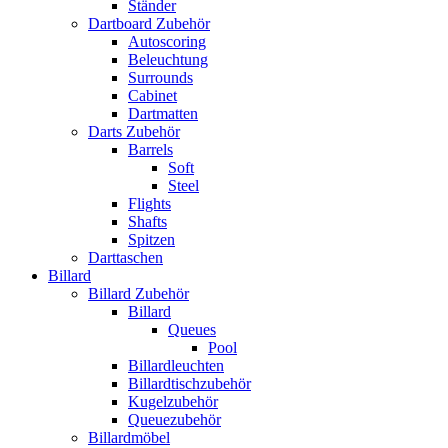
Ständer
Dartboard Zubehör
Autoscoring
Beleuchtung
Surrounds
Cabinet
Dartmatten
Darts Zubehör
Barrels
Soft
Steel
Flights
Shafts
Spitzen
Darttaschen
Billard
Billard Zubehör
Billard
Queues
Pool
Billardleuchten
Billardtischzubehör
Kugelzubehör
Queuezubehör
Billardmöbel