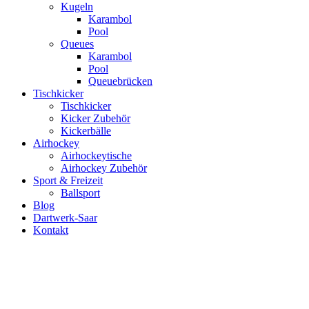
Kugeln
Karambol
Pool
Queues
Karambol
Pool
Queuebrücken
Tischkicker
Tischkicker
Kicker Zubehör
Kickerbälle
Airhockey
Airhockeytische
Airhockey Zubehör
Sport & Freizeit
Ballsport
Blog
Dartwerk-Saar
Kontakt