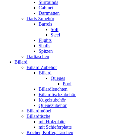
Surrounds
Cabinet
Dartmatten
Darts Zubehör
Barrels
Soft
Steel
Flights
Shafts
Spitzen
Darttaschen
Billard
Billard Zubehör
Billard
Queues
Pool
Billardleuchten
Billardtischzubehör
Kugelzubehör
Queuezubehör
Billardmöbel
Billardtische
mit Holzplatte
mit Schieferplatte
Köcher, Koffer, Taschen