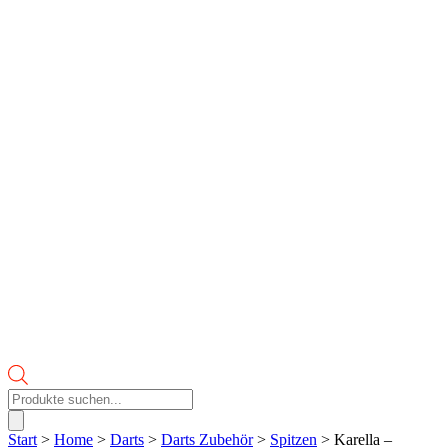
Products
search
Start
>
Home
>
Darts
>
Darts Zubehör
>
Spitzen
> Karella –