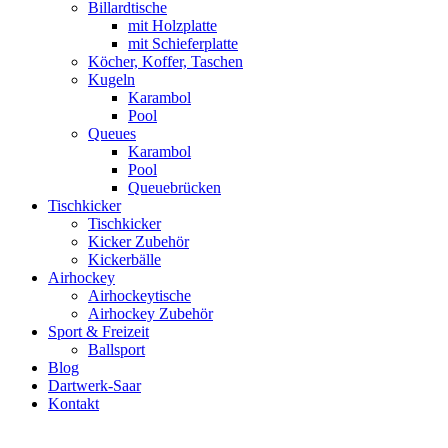
Billardtische
mit Holzplatte
mit Schieferplatte
Köcher, Koffer, Taschen
Kugeln
Karambol
Pool
Queues
Karambol
Pool
Queuebrücken
Tischkicker
Tischkicker
Kicker Zubehör
Kickerbälle
Airhockey
Airhockeytische
Airhockey Zubehör
Sport & Freizeit
Ballsport
Blog
Dartwerk-Saar
Kontakt