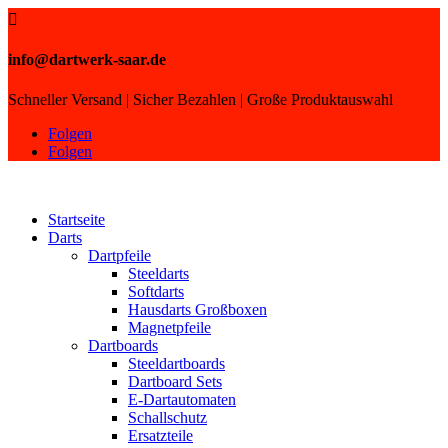

info@dartwerk-saar.de
Schneller Versand | Sicher Bezahlen | Große Produktauswahl
Folgen
Folgen
Startseite
Darts
Dartpfeile
Steeldarts
Softdarts
Hausdarts Großboxen
Magnetpfeile
Dartboards
Steeldartboards
Dartboard Sets
E-Dartautomaten
Schallschutz
Ersatzteile