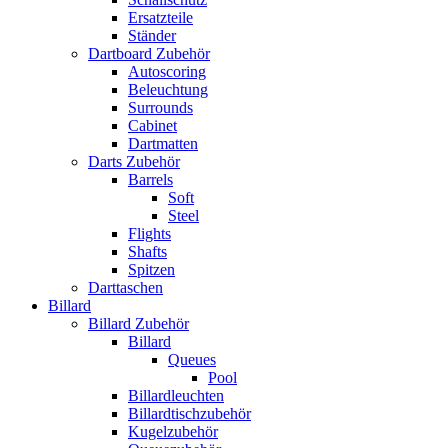
Ersatzteile
Ständer
Dartboard Zubehör
Autoscoring
Beleuchtung
Surrounds
Cabinet
Dartmatten
Darts Zubehör
Barrels
Soft
Steel
Flights
Shafts
Spitzen
Darttaschen
Billard
Billard Zubehör
Billard
Queues
Pool
Billardleuchten
Billardtischzubehör
Kugelzubehör