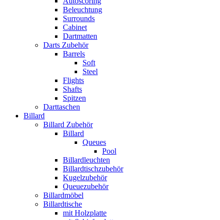
Autoscoring
Beleuchtung
Surrounds
Cabinet
Dartmatten
Darts Zubehör
Barrels
Soft
Steel
Flights
Shafts
Spitzen
Darttaschen
Billard
Billard Zubehör
Billard
Queues
Pool
Billardleuchten
Billardtischzubehör
Kugelzubehör
Queuezubehör
Billardmöbel
Billardtische
mit Holzplatte