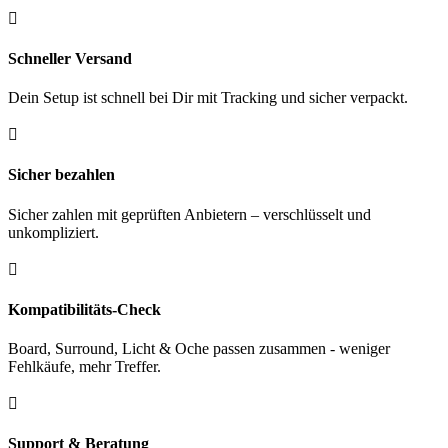
80%

Tungsten
25
gr.
Schneller Versand
Menge
Dein Setup ist schnell bei Dir mit Tracking und sicher verpackt.

Sicher bezahlen
Sicher zahlen mit geprüften Anbietern – verschlüsselt und
unkompliziert.

Kompatibilitäts-Check
Board, Surround, Licht & Oche passen zusammen - weniger
Fehlkäufe, mehr Treffer.

Support & Beratung