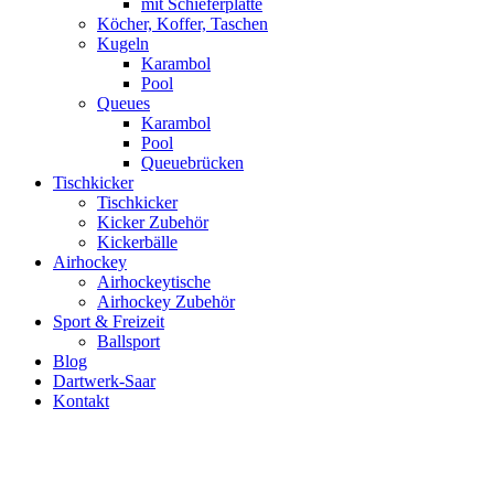
mit Schieferplatte
Köcher, Koffer, Taschen
Kugeln
Karambol
Pool
Queues
Karambol
Pool
Queuebrücken
Tischkicker
Tischkicker
Kicker Zubehör
Kickerbälle
Airhockey
Airhockeytische
Airhockey Zubehör
Sport & Freizeit
Ballsport
Blog
Dartwerk-Saar
Kontakt