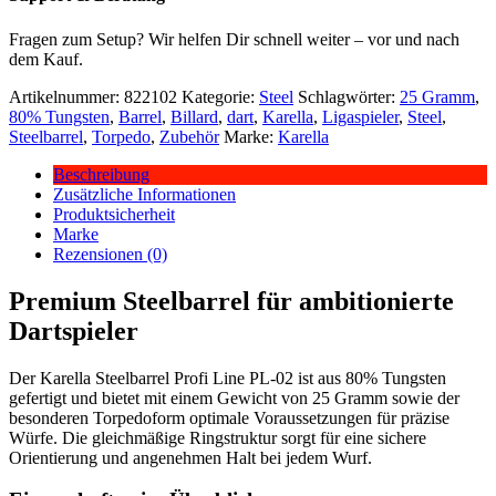
Fragen zum Setup? Wir helfen Dir schnell weiter – vor und nach
dem Kauf.
Artikelnummer:
822102
Kategorie:
Steel
Schlagwörter:
25 Gramm
,
80% Tungsten
,
Barrel
,
Billard
,
dart
,
Karella
,
Ligaspieler
,
Steel
,
Steelbarrel
,
Torpedo
,
Zubehör
Marke:
Karella
Beschreibung
Zusätzliche Informationen
Produktsicherheit
Marke
Rezensionen (0)
Premium Steelbarrel für ambitionierte
Dartspieler
Der Karella Steelbarrel Profi Line PL-02 ist aus 80% Tungsten
gefertigt und bietet mit einem Gewicht von 25 Gramm sowie der
besonderen Torpedoform optimale Voraussetzungen für präzise
Würfe. Die gleichmäßige Ringstruktur sorgt für eine sichere
Orientierung und angenehmen Halt bei jedem Wurf.