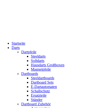
Startseite
Darts
Dartpfeile
Steeldarts
Softdarts
Hausdarts Großboxen
Magnetpfeile
Dartboards
Steeldartboards
Dartboard Sets
E-Dartautomaten
Schallschutz
Ersatzteile
Ständer
Dartboard Zubehör