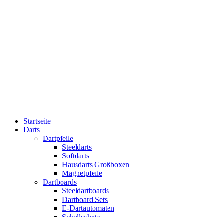
Startseite
Darts
Dartpfeile
Steeldarts
Softdarts
Hausdarts Großboxen
Magnetpfeile
Dartboards
Steeldartboards
Dartboard Sets
E-Dartautomaten
Schallschutz