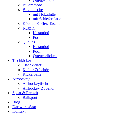
Queuezubehör
Billardmöbel
Billardtische
mit Holzplatte
mit Schieferplatte
Köcher, Koffer, Taschen
Kugeln
Karambol
Pool
Queues
Karambol
Pool
Queuebrücken
Tischkicker
Tischkicker
Kicker Zubehör
Kickerbälle
Airhockey
Airhockeytische
Airhockey Zubehör
Sport & Freizeit
Ballsport
Blog
Dartwerk-Saar
Kontakt