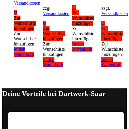
Versandkosten
U
zzgl.
zzgl.
U
Zur
Versandkosten
Versandkosten
Zur
Wunschliste
Wunschliste
U
hinzufügen
U
hinzufügen
Zur
Zur
Zur
Zur
Wunschliste
Wunschliste
Wunschliste
Wunschliste
hinzufügen
hinzufügen
hinzufügen
hinzufügen
Zur
In den
Zur
In den
Wunschliste
Warenkorb
Wunschliste
Warenkorb
hinzufügen
hinzufügen
In den
In den
Warenkorb
Warenkorb
Deine Vorteile bei Dartwerk-Saar