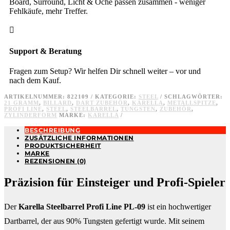
Board, Surround, Licht & Oche passen zusammen - weniger
Fehlkäufe, mehr Treffer.

Support & Beratung
Fragen zum Setup? Wir helfen Dir schnell weiter – vor und
nach dem Kauf.
ARTIKELNUMMER:
822109
KATEGORIE:
STEEL
SCHLAGWÖRTER:
21 GRAMM
,
BILLARD
,
DART ZUBEHÖR
,
KARELLA
,
METALLSPITZE
,
PROFI LINE
,
STEEL
,
STEELBARREL
,
TUNGSTEN
,
ZUBEHÖR
,
ZYLINDERFORM
MARKE:
KARELLA
BESCHREIBUNG
ZUSÄTZLICHE INFORMATIONEN
PRODUKTSICHERHEIT
MARKE
REZENSIONEN (0)
Präzision für Einsteiger und Profi-Spieler
Der
Karella Steelbarrel Profi Line PL-09
ist ein hochwertiger
Dartbarrel, der aus 90% Tungsten gefertigt wurde. Mit seinem