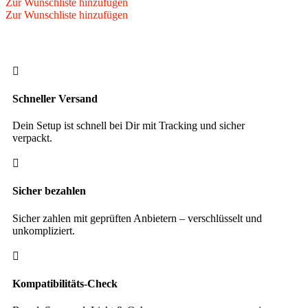
Zur Wunschliste hinzufügen
Line
Zur Wunschliste hinzufügen
PL-
09
90%
Tungsten
21

gr.
Menge
Schneller Versand
Dein Setup ist schnell bei Dir mit Tracking und sicher
verpackt.

Sicher bezahlen
Sicher zahlen mit geprüften Anbietern – verschlüsselt und
unkompliziert.

Kompatibilitäts-Check