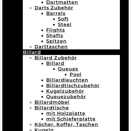
Dartmatten
Darts Zubehör
Barrels
Soft
Steel
Flights
Shafts
Spitzen
Darttaschen
Billard
Billard Zubehör
Billard
Queues
Pool
Billardleuchten
Billardtischzubehör
Kugelzubehör
Queuezubehör
Billardmöbel
Billardtische
mit Holzplatte
mit Schieferplatte
Köcher, Koffer, Taschen
Kugeln