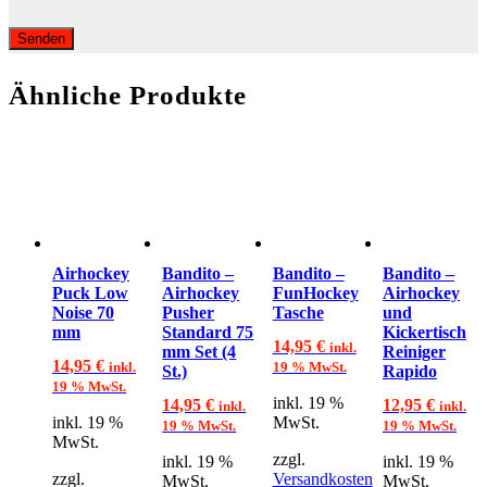
Ähnliche Produkte
Airhockey
Bandito –
Bandito –
Bandito –
Puck Low
Airhockey
FunHockey
Airhockey
Noise 70
Pusher
Tasche
und
mm
Standard 75
Kickertisch
14,95
€
inkl.
mm Set (4
Reiniger
14,95
€
inkl.
19 % MwSt.
St.)
Rapido
19 % MwSt.
inkl. 19 %
14,95
€
12,95
€
inkl.
inkl.
inkl. 19 %
MwSt.
19 % MwSt.
19 % MwSt.
MwSt.
zzgl.
inkl. 19 %
inkl. 19 %
zzgl.
Versandkosten
MwSt.
MwSt.