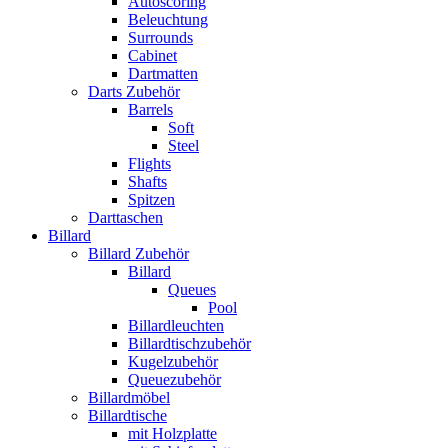
Autoscoring
Beleuchtung
Surrounds
Cabinet
Dartmatten
Darts Zubehör
Barrels
Soft
Steel
Flights
Shafts
Spitzen
Darttaschen
Billard
Billard Zubehör
Billard
Queues
Pool
Billardleuchten
Billardtischzubehör
Kugelzubehör
Queuezubehör
Billardmöbel
Billardtische
mit Holzplatte