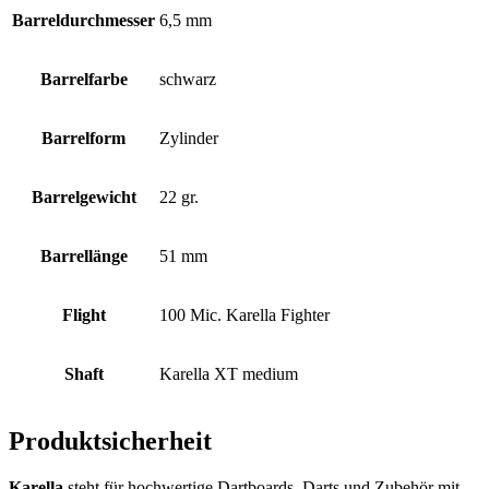
Barreldurchmesser
6,5 mm
Barrelfarbe
schwarz
Barrelform
Zylinder
Barrelgewicht
22 gr.
Barrellänge
51 mm
Flight
100 Mic. Karella Fighter
Shaft
Karella XT medium
Produktsicherheit
Karella
steht für hochwertige Dartboards, Darts und Zubehör mit