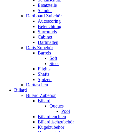
Ersatzteile
Ständer
Dartboard Zubehör
Autoscoring
Beleuchtung
Surrounds
Cabinet
Dartmatten
Darts Zubehör
Barrels
Soft
Steel
Flights
Shafts
Spitzen
Darttaschen
Billard
Billard Zubehör
Billard
Queues
Pool
Billardleuchten
Billardtischzubehör
Kugelzubehör