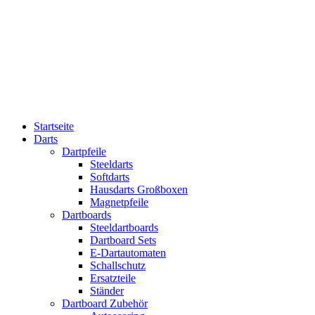
Startseite
Darts
Dartpfeile
Steeldarts
Softdarts
Hausdarts Großboxen
Magnetpfeile
Dartboards
Steeldartboards
Dartboard Sets
E-Dartautomaten
Schallschutz
Ersatzteile
Ständer
Dartboard Zubehör