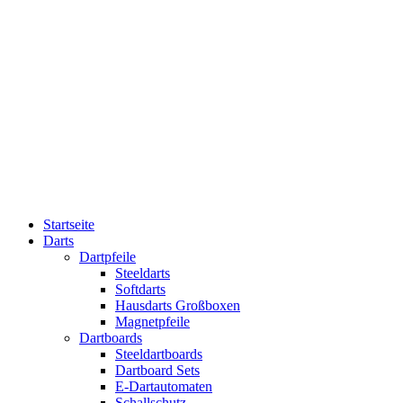
Startseite
Darts
Dartpfeile
Steeldarts
Softdarts
Hausdarts Großboxen
Magnetpfeile
Dartboards
Steeldartboards
Dartboard Sets
E-Dartautomaten
Schallschutz