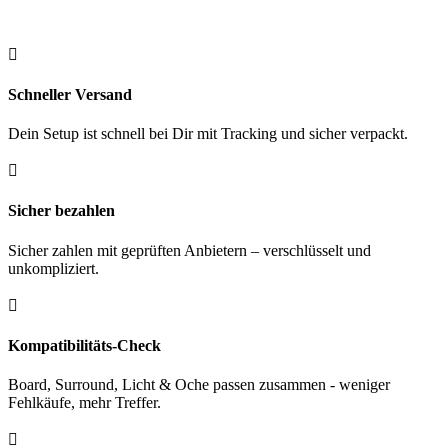
Tungsten
22
gr.

Menge
Schneller Versand
Dein Setup ist schnell bei Dir mit Tracking und sicher verpackt.

Sicher bezahlen
Sicher zahlen mit geprüften Anbietern – verschlüsselt und
unkompliziert.

Kompatibilitäts-Check
Board, Surround, Licht & Oche passen zusammen - weniger
Fehlkäufe, mehr Treffer.
