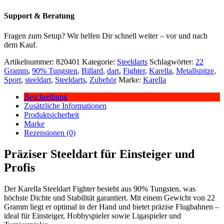
Support & Beratung
Fragen zum Setup? Wir helfen Dir schnell weiter – vor und nach
dem Kauf.
Artikelnummer:
820401
Kategorie:
Steeldarts
Schlagwörter:
22
Gramm
,
90% Tungsten
,
Billard
,
dart
,
Fighter
,
Karella
,
Metallspitze
,
Sport
,
steeldart
,
Steeldarts
,
Zubehör
Marke:
Karella
Beschreibung
Zusätzliche Informationen
Produktsicherheit
Marke
Rezensionen (0)
Präziser Steeldart für Einsteiger und
Profis
Der Karella Steeldart Fighter besteht aus 90% Tungsten, was
höchste Dichte und Stabilität garantiert. Mit einem Gewicht von 22
Gramm liegt er optimal in der Hand und bietet präzise Flugbahnen –
ideal für Einsteiger, Hobbyspieler sowie Ligaspieler und