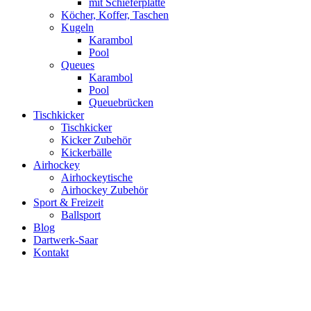
mit Schieferplatte
Köcher, Koffer, Taschen
Kugeln
Karambol
Pool
Queues
Karambol
Pool
Queuebrücken
Tischkicker
Tischkicker
Kicker Zubehör
Kickerbälle
Airhockey
Airhockeytische
Airhockey Zubehör
Sport & Freizeit
Ballsport
Blog
Dartwerk-Saar
Kontakt