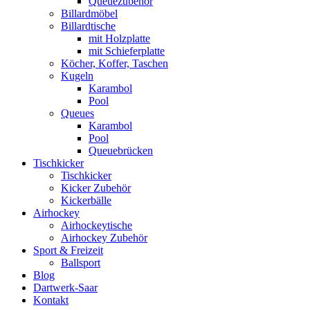
Queuezubehör
Billardmöbel
Billardtische
mit Holzplatte
mit Schieferplatte
Köcher, Koffer, Taschen
Kugeln
Karambol
Pool
Queues
Karambol
Pool
Queuebrücken
Tischkicker
Tischkicker
Kicker Zubehör
Kickerbälle
Airhockey
Airhockeytische
Airhockey Zubehör
Sport & Freizeit
Ballsport
Blog
Dartwerk-Saar
Kontakt