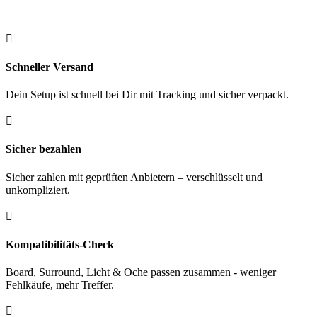
Tungsten
24
gr.

Menge
Schneller Versand
Dein Setup ist schnell bei Dir mit Tracking und sicher verpackt.

Sicher bezahlen
Sicher zahlen mit geprüften Anbietern – verschlüsselt und
unkompliziert.

Kompatibilitäts-Check
Board, Surround, Licht & Oche passen zusammen - weniger
Fehlkäufe, mehr Treffer.
