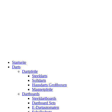
Startseite
Darts
Dartpfeile
Steeldarts
Softdarts
Hausdarts Großboxen
Magnetpfeile
Dartboards
Steeldartboards
Dartboard Sets
E-Dartautomaten
Schallschutz