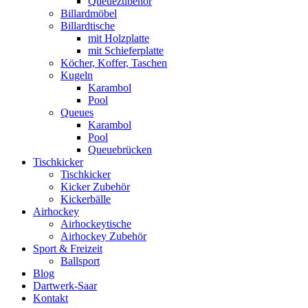
Queuezubehör
Billardmöbel
Billardtische
mit Holzplatte
mit Schieferplatte
Köcher, Koffer, Taschen
Kugeln
Karambol
Pool
Queues
Karambol
Pool
Queuebrücken
Tischkicker
Tischkicker
Kicker Zubehör
Kickerbälle
Airhockey
Airhockeytische
Airhockey Zubehör
Sport & Freizeit
Ballsport
Blog
Dartwerk-Saar
Kontakt