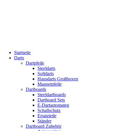
Startseite
Darts
Dartpfeile
Steeldarts
Softdarts
Hausdarts Großboxen
Magnetpfeile
Dartboards
Steeldartboards
Dartboard Sets
E-Dartautomaten
Schallschutz
Ersatzteile
Ständer
Dartboard Zubehör