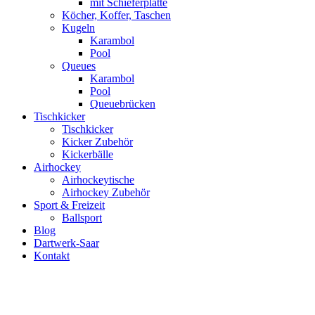
mit Schieferplatte
Köcher, Koffer, Taschen
Kugeln
Karambol
Pool
Queues
Karambol
Pool
Queuebrücken
Tischkicker
Tischkicker
Kicker Zubehör
Kickerbälle
Airhockey
Airhockeytische
Airhockey Zubehör
Sport & Freizeit
Ballsport
Blog
Dartwerk-Saar
Kontakt