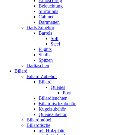
Autoscoring
Beleuchtung
Surrounds
Cabinet
Dartmatten
Darts Zubehör
Barrels
Soft
Steel
Flights
Shafts
Spitzen
Darttaschen
Billard
Billard Zubehör
Billard
Queues
Pool
Billardleuchten
Billardtischzubehör
Kugelzubehör
Queuezubehör
Billardmöbel
Billardtische
mit Holzplatte