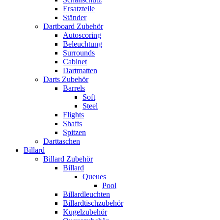
Ersatzteile
Ständer
Dartboard Zubehör
Autoscoring
Beleuchtung
Surrounds
Cabinet
Dartmatten
Darts Zubehör
Barrels
Soft
Steel
Flights
Shafts
Spitzen
Darttaschen
Billard
Billard Zubehör
Billard
Queues
Pool
Billardleuchten
Billardtischzubehör
Kugelzubehör