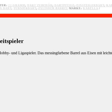
TER:
22 GRAMM
,
DART ZUBEHÖR
,
DARTPFEILE
,
EINSTEIGERDART
,
KA
N DART
,
TURNIERDART
,
ZYLINDER BARREL
MARKE:
KARELLA
eitspieler
Hobby- und Ligaspieler. Das messingfarbene Barrel aus Eisen mit leich