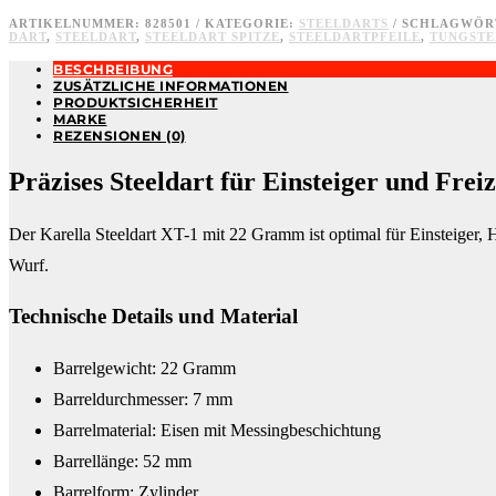
ARTIKELNUMMER:
828501
KATEGORIE:
STEELDARTS
SCHLAGWÖR
DART
,
STEELDART
,
STEELDART SPITZE
,
STEELDARTPFEILE
,
TUNGSTE
BESCHREIBUNG
ZUSÄTZLICHE INFORMATIONEN
PRODUKTSICHERHEIT
MARKE
REZENSIONEN (0)
Präzises Steeldart für Einsteiger und Freiz
Der Karella Steeldart XT-1 mit 22 Gramm ist optimal für Einsteiger, 
Wurf.
Technische Details und Material
Barrelgewicht: 22 Gramm
Barreldurchmesser: 7 mm
Barrelmaterial: Eisen mit Messingbeschichtung
Barrellänge: 52 mm
Barrelform: Zylinder