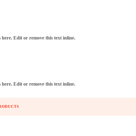
here. Edit or remove this text inline.
here. Edit or remove this text inline.
> KARELLA – STEELDART XT-1 22 GR.
PRODUCTS