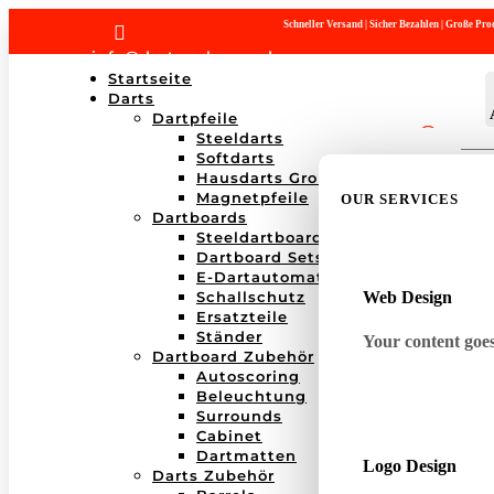
Schneller Versand | Sicher Bezahlen | Große P

info@dartwerk-saar.de
Startseite
Darts
Dartpfeile
Steeldarts
Products
Softdarts
search
Hausdarts Großboxen
Magnetpfeile
OUR SERVICES
Dartboards
Steeldartboards
Dartboard Sets
E-Dartautomaten
Schallschutz
Web Design
Ersatzteile
Ständer
Your content goes 
Dartboard Zubehör
Autoscoring
Beleuchtung
Surrounds
Cabinet
Dartmatten
Logo Design
Darts Zubehör