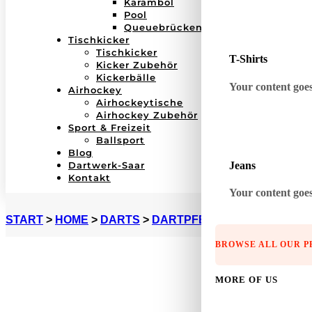
Karambol
Pool
Queuebrücken
Tischkicker
Tischkicker
T-Shirts
Kicker Zubehör
Kickerbälle
Your content goes 
Airhockey
Airhockeytische
Airhockey Zubehör
Sport & Freizeit
Ballsport
Blog
Jeans
Dartwerk-Saar
Kontakt
Your content goes 
START
>
HOME
>
DARTS
>
DARTPFEILE
>
STEELDARTS
BROWSE ALL OUR 
MORE OF US