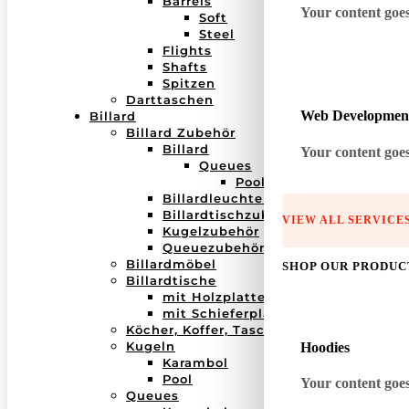
Barrels
Your content goes 
Soft
Steel
Flights
Shafts
Spitzen
Darttaschen
Web Developmen
Billard
Billard Zubehör
Billard
Your content goes 
Queues
Pool
Billardleuchten
Billardtischzubehör
VIEW ALL SERVICE
Kugelzubehör
Queuezubehör
Billardmöbel
SHOP OUR PRODUC
Billardtische
mit Holzplatte
mit Schieferplatte
Köcher, Koffer, Taschen
Kugeln
Hoodies
Karambol
Pool
Your content goes 
Queues