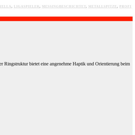
RELLA
,
LIGASPIELER
,
MESSINGBESCHICHTET
,
METALLSPITZE
,
PROFI
ter Ringstruktur bietet eine angenehme Haptik und Orientierung beim