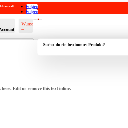
Folgen
roduktauswahl
Folgen
Warenkorb
0
0,00
€
Wunschliste
–
Account
Suchst du ein bestimmtes Produkt?
here. Edit or remove this text inline.