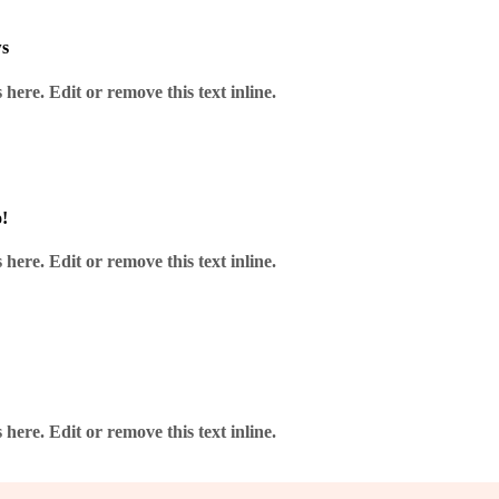
ws
gr.
here. Edit or remove this text inline.
!
farbenem Zylinder-Barrel, Ringstruktur und Profi-Shaftern. Perfekt für 
here. Edit or remove this text inline.
here. Edit or remove this text inline.