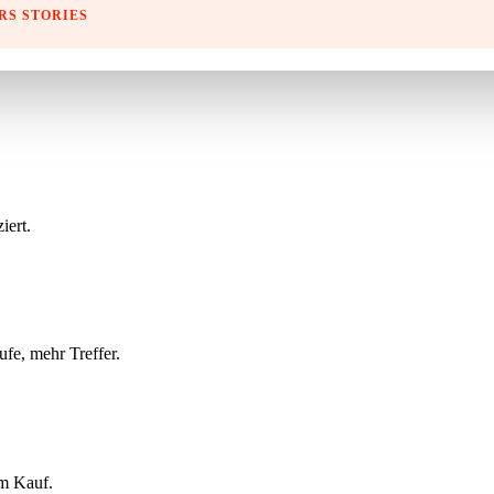
RS STORIES
iert.
fe, mehr Treffer.
em Kauf.