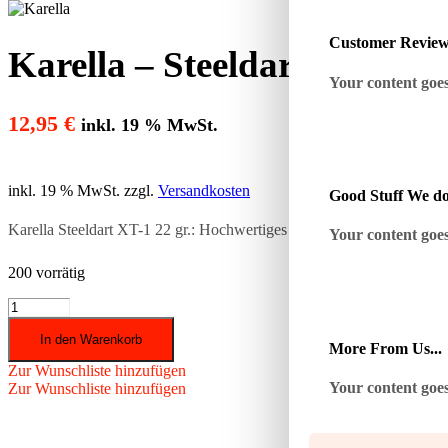
Customer Revie
Karella – Steeldart XT-1 22 
Your content goes 
12,95
€
inkl. 19 % MwSt.
inkl. 19 % MwSt.
zzgl.
Versandkosten
Good Stuff We do
Karella Steeldart XT-1 22 gr.: Hochwertiges Steeldartset mit messing
Your content goes 
200 vorrätig
Karella
-
In den Warenkorb
Steeldart
More From Us...
XT-
Zur Wunschliste hinzufügen
1
Your content goes 
Zur Wunschliste hinzufügen
22
gr.
Menge