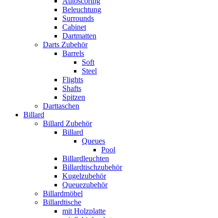
Autoscoring
Beleuchtung
Surrounds
Cabinet
Dartmatten
Darts Zubehör
Barrels
Soft
Steel
Flights
Shafts
Spitzen
Darttaschen
Billard
Billard Zubehör
Billard
Queues
Pool
Billardleuchten
Billardtischzubehör
Kugelzubehör
Queuezubehör
Billardmöbel
Billardtische
mit Holzplatte