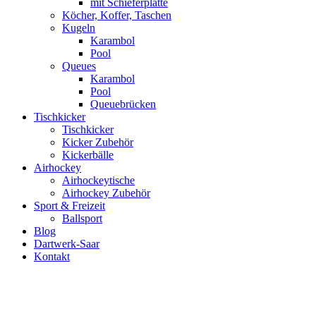
mit Schieferplatte
Köcher, Koffer, Taschen
Kugeln
Karambol
Pool
Queues
Karambol
Pool
Queuebrücken
Tischkicker
Tischkicker
Kicker Zubehör
Kickerbälle
Airhockey
Airhockeytische
Airhockey Zubehör
Sport & Freizeit
Ballsport
Blog
Dartwerk-Saar
Kontakt