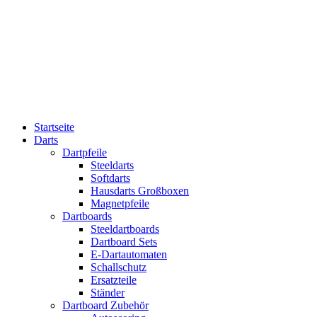
Startseite
Darts
Dartpfeile
Steeldarts
Softdarts
Hausdarts Großboxen
Magnetpfeile
Dartboards
Steeldartboards
Dartboard Sets
E-Dartautomaten
Schallschutz
Ersatzteile
Ständer
Dartboard Zubehör